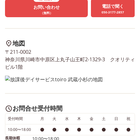
ている間に、画用紙で作成し
ました ε( ε ˙³˙)з.｡oO と
電話で聞く
お問い合わせ
たカタツムリに顔を描いてい
いところでしたが、時間
050-3177-2857
（無料）
ただき、 最後に、カタツム
係上間に合わず、、 で
リや紫陽花の葉となる部分、
が、イルカさん達は泳い
花びらの画用紙をのりで貼り
たのでお目当てのイルカ
地図
付けて完成です✨ がんばれ
を見ることも出来てみん
〒211-0002
ポイントは 【 (1)力の強さ考
興奮！ 次は必ず見たいで
神奈川県川崎市中原区上丸子山王町2-1329-3 クオリティ
えながら水風船でお花を描こ
ね、、 次は、順路を回
ビル1階
う (2)のりをはみ出さずに
族館を楽しみました！ 幻
塗ろう】の2点に設定いたし
的な暗い部屋に突入！ 
ました！ 制作の様子をご紹
ゲさん達もいました◎ 
介いたします！ 水風船を使
爬虫類ゾーンです＊ 食
って楽しそうに色をつけてく
くように水槽に顔をめい
れました◎ さらに真剣にカ
ぱい近づけて見ています
お問合せ受付時間
タツムリのお顔を描いており
＾ その後ろ姿も癒されま
受付時間
月
火
水
木
金
土
日
祝
ました👍 カタツムリ、葉っ
＊* 次は、大きな水槽のト
ぱ、花びらもそれぞれ、のり
ンネルに行きます（っ ‘ ᵕ ‘
10:00〜18:00
をはみ出さないように塗れて
ｃ） と、思ったら目の前
長期休暇
10:00〜18:00