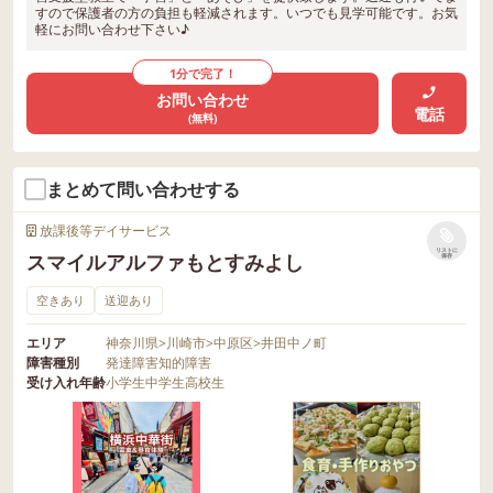
すので保護者の方の負担も軽減されます。いつでも見学可能です。お気
軽にお問い合わせ下さい♪
1分で完了！
お問い合わせ
電話
(無料)
まとめて問い合わせする
放課後等デイサービス
リストに
スマイルアルファもとすみよし
保存
空きあり
送迎あり
エリア
神奈川県
>
川崎市
>
中原区
>
井田中ノ町
障害種別
発達障害
知的障害
受け入れ年齢
小学生
中学生
高校生