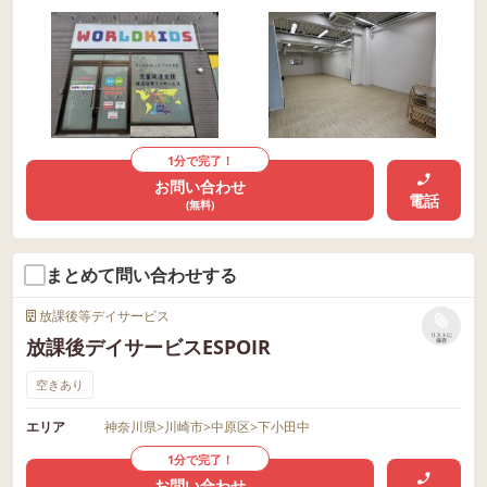
1分で完了！
お問い合わせ
電話
(無料)
まとめて問い合わせする
放課後等デイサービス
リストに
放課後デイサービスESPOIR
保存
空きあり
エリア
神奈川県
>
川崎市
>
中原区
>
下小田中
1分で完了！
お問い合わせ