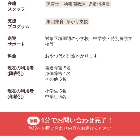
在籍
保育士・幼稚園教諭
児童指導員
houkago.com <教室> 放課
す。 toiroスタッフブログ
スタッフ
後デイサービス toiro 戸塚 放
はこちらでも更新中♪
支援
課後デイサービス toiro 西谷
集団療育
預かり支援
http://www.toiro-
プログラム
放課後デイサービス toiro 東
houkago.com/news/ N
戸塚 放課後デイサービス
オープンの教室あり◎ ま
送迎
対象区域周辺の小学校・中学校・特別養護学
サポート
校等
toiro 新吉田 放課後デイサー
空きございます。 放課
ビス toiro 青葉台 放課後デイ
デイサービスtoiro
料金
おやつ代が別途かかります。
サービス toiro 本郷台 放課後
http://www.toiro-
現在の利用者
発達障害 5名
デイサービス toiro 大倉山 放
houkago.com <教室> 
(障害別)
身体障害 1名
課後デイサービス toiro上矢
後デイサービス toiro 戸
その他 5名
部 放課後デイサービス toiro
課後デイサービス toiro 
現在の利用者
小学生 5名
根岸 放課後デイサービス
放課後デイサービス toiro
(年齢別)
中学生 6名
toiro 南林間 放課後デイサー
戸塚 放課後デイサービス
ビス toiro 藤沢 放課後デイサ
toiro 新吉田 放課後デイ
ービス toiro 大船 放課後デイ
ビス toiro 青葉台 放課
1分でお問い合わせ完了！
無料
サービス toiro 武蔵小杉 放課
サービス toiro 本郷台 放
施設への問い合わせ内容をお選びください
後デイサービス toiro 金沢文
デイサービス toiro 大倉
庫 放課後デイサービス toiro
課後デイサービス toiro