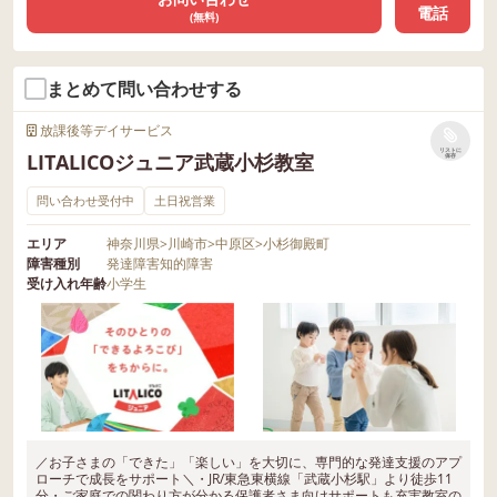
電話
(無料)
まとめて問い合わせする
放課後等デイサービス
リストに
LITALICOジュニア武蔵小杉教室
保存
問い合わせ受付中
土日祝営業
エリア
神奈川県
>
川崎市
>
中原区
>
小杉御殿町
障害種別
発達障害
知的障害
受け入れ年齢
小学生
／お子さまの「できた」「楽しい」を大切に、専門的な発達支援のアプ
ローチで成長をサポート＼・JR/東急東横線「武蔵小杉駅」より徒歩11
分・ご家庭での関わり方が分かる保護者さま向けサポートも充実教室の