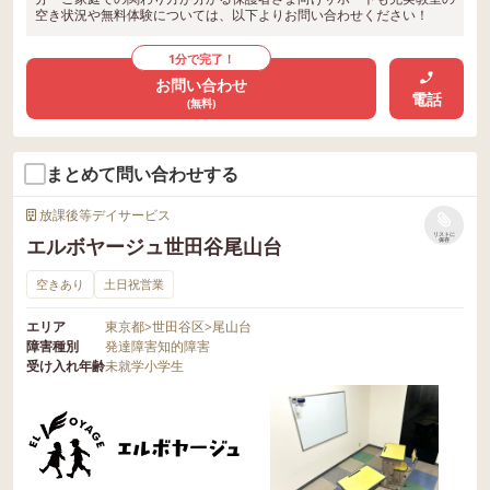
空き状況や無料体験については、以下よりお問い合わせください！
1分で完了！
お問い合わせ
電話
(無料)
まとめて問い合わせする
放課後等デイサービス
リストに
エルボヤージュ世田谷尾山台
保存
空きあり
土日祝営業
エリア
東京都
>
世田谷区
>
尾山台
障害種別
発達障害
知的障害
受け入れ年齢
未就学
小学生