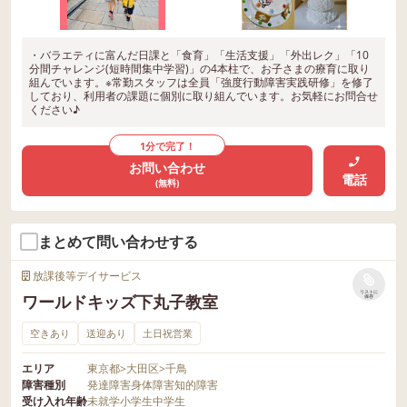
・バラエティに富んだ日課と「食育」「生活支援」「外出レク」「10
分間チャレンジ(短時間集中学習)」の4本柱で、お子さまの療育に取り
組んでいます。※常勤スタッフは全員「強度行動障害実践研修」を修了
しており、利用者の課題に個別に取り組んでいます。お気軽にお問合せ
ください♪
1分で完了！
お問い合わせ
電話
(無料)
まとめて問い合わせする
放課後等デイサービス
リストに
ワールドキッズ下丸子教室
保存
空きあり
送迎あり
土日祝営業
エリア
東京都
>
大田区
>
千鳥
障害種別
発達障害
身体障害
知的障害
受け入れ年齢
未就学
小学生
中学生