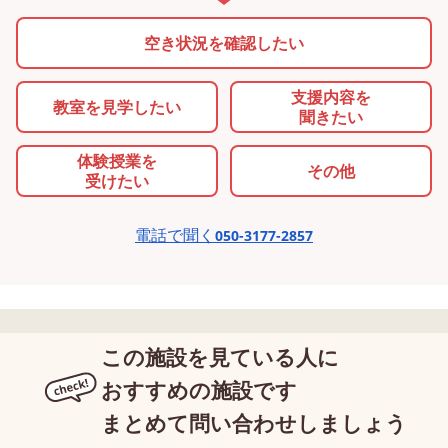
日野 放課後デイサービス
部 放課後デイサービス toi
空き状況を確認したい
toiro いずみ中央 放課後デイ
根岸 放課後デイサービス
サービス toiro 蒔田 放課後デ
toiro 南林間 放課後デイ
イサービス toiro 仲町台 放課
ビス toiro 藤沢 放課後デ
支援内容を
教室を
見学したい
聞きたい
後デイサービス toiro 都筑ふ
ービス toiro 大船 放課後
れあいの丘 放課後デイサービ
サービス toiro 武蔵小杉 
体験授業を
その他
ス toiro 日吉 放課後デイサー
後デイサービス toiro 金
受けたい
ビス toiro 川崎 放課後デイサ
庫 放課後デイサービス toi
ービス toiro 駒岡 放課後デイ
日野 放課後デイサービス
電話で聞く
050-3177-2857
サービス toiro 相模原 無料体
toiro いずみ中央 放課後
験・見学のご相談はこちら>>
サービス toiro 蒔田 放課
運営会社:エフィラミライ株式
イサービス toiro 仲町台 
会社 045-594-8945 (本社窓
後デイサービス toiro 都
口)
れあいの丘 放課後デイサ
この施設を見ている人に
ス toiro 日吉 放課後デイ
おすすめの施設です
ビス toiro 川崎 放課後デ
まとめて問い合わせしましょう
ービス toiro 駒岡 放課後
サービス toiro 相模原 