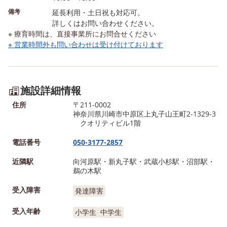
いるね( *˙ ˙* ) それぞれ個性
オットセイさんがお散歩
備考
延長利用・土日祝も対応可。
の出ている素敵な作品が完成
ていました！ みんな少
詳しくはお問い合わせください。
※ 療育時間は、直接事業所にお問合せください
いたしました💛 みんな、満
っくりしたのか、適度な
※ 営業時間外も問い合わせは受け付けております
足そうな素敵な笑顔で「みて
を保ちつつじーっと見て
みて～！」と完成した製作を
した(,,•﹏•,,) いよいよ目当て
見せてくださり 職員も嬉し
のトンネルに到着しまし
い気持ちになりました☺︎🩷
おっきいお魚さん達をみ
施設詳細情報
※お顔が写っているご利用者
大興奮でした！ 興奮し
住所
〒211-0002
さまに関しましては、 保護
てお魚さんへ猛ダッシ
神奈川県川崎市中原区上丸子山王町2-1329-3
者様の了承をいただいて掲載
ュ！！！待てーε=(ﾉ,,･д･)
クオリティビル1階
しております。 toiroスタ
みんな色々な生き物をみ
電話番号
050-3177-2857
ッフブログはこちらでも更新
大満足な様子でした♡ 他
中♪ http://www.toiro-
もたくさんのコーナーも
近隣駅
向河原駅・新丸子駅・武蔵小杉駅・沼部駅・
鵜の木駅
houkago.com/news/ NEW
ので、お時間があれば行
オープンの教室あり◎ まだ
みてください！ ※お顔が写
受入障害
発達障害
空きございます。 放課後等
っているご利用者さまに
デイサービスtoiro
受入年齢
ましては、 保護者様の了
小学生
中学生
http://www.toiro-
をいただいて掲載してお