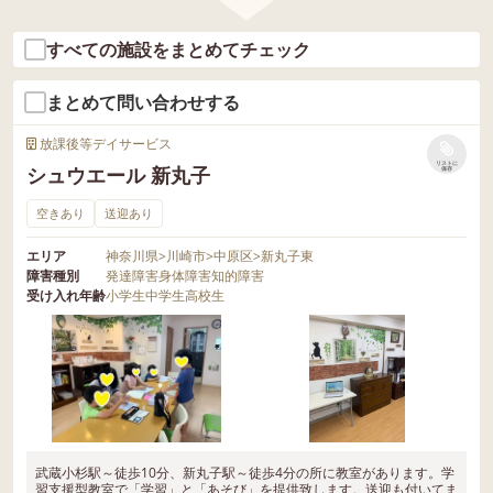
験・見学のご相談はこちら
すべての施設をまとめてチェック
運営会社:エフィラミライ
会社 045-594-8945 (本
まとめて問い合わせする
口)
放課後等デイサービス
リストに
シュウエール 新丸子
保存
空きあり
送迎あり
エリア
神奈川県
>
川崎市
>
中原区
>
新丸子東
障害種別
発達障害
身体障害
知的障害
受け入れ年齢
小学生
中学生
高校生
武蔵小杉駅～徒歩10分、新丸子駅～徒歩4分の所に教室があります。学
習支援型教室で「学習」と「あそび」を提供致します。送迎も付いてま