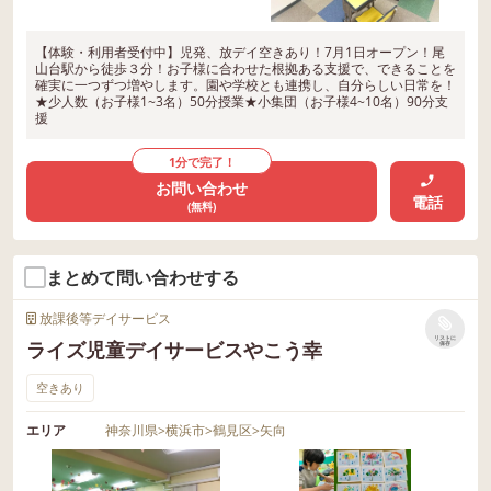
【体験・利用者受付中】児発、放デイ空きあり！7月1日オープン！尾
山台駅から徒歩３分！お子様に合わせた根拠ある支援で、できることを
確実に一つずつ増やします。園や学校とも連携し、自分らしい日常を！
★少人数（お子様1~3名）50分授業★小集団（お子様4~10名）90分支
援
1分で完了！
お問い合わせ
電話
(無料)
まとめて問い合わせする
放課後等デイサービス
リストに
ライズ児童デイサービスやこう幸
保存
空きあり
エリア
神奈川県
>
横浜市
>
鶴見区
>
矢向