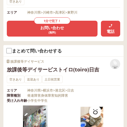
空きあり
エリア
神奈川県
>
川崎市
>
高津区
>
東野川
1分で完了！
お問い合わせ
電話
(無料)
まとめて問い合わせする
放課後等デイサービス
リストに
放課後等デイサービストイロ(toiro)日吉
保存
空きあり
送迎あり
土日祝営業
エリア
神奈川県
>
横浜市
>
港北区
>
日吉
障害種別
発達障害
身体障害
知的障害
受け入れ年齢
小学生
中学生