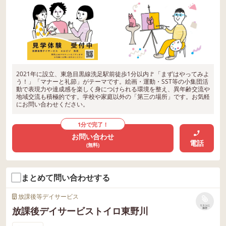
2021年に設立、東急目黒線洗足駅前徒歩1分以内🚩「まずはやってみよ
う！」「マナーと礼節」がテーマです。絵画・運動・SST等の小集団活
動で表現力や達成感を楽しく身につけられる環境を整え、異年齢交流や
地域交流も積極的です。学校や家庭以外の「第三の場所」です。お気軽
にお問い合わせください。
1分で完了！
お問い合わせ
電話
(無料)
まとめて問い合わせする
放課後等デイサービス
リストに
放課後デイサービストイロ東野川
保存