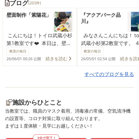
ブログ
(203件)
壁面制作「紫陽花」
『アクアパーク品
川』
こんにちは！トイロ武蔵小杉
みなさんこんにちは！ toi
第1教室です❤️ 本日は、壁面
武蔵小杉第2教室です。 
制作「紫陽花」を制作した様
になり、ぽかぽか温かい
教室の毎日
教室の毎日
子をお届けします＊ 雨の日
増えてきましたね。 ひな
続きを読む
続きを読
26/06/01 00:26 公開
26/05/01 02:54 公開
も増えて寒暖差が激しい季節
ぼっこをする人や薄着で
になってきましたが、寒暖差
ている人も見るようにな
すべてのブログを見る
に負けず 梅雨にぴったりな
した！ 引き続き体調を万
「紫陽花」の壁面制作を楽し
にしつつ頑張っていきま
そうに実施してくださりまし
う🌸 では、今回のイベン
施設からひとこと
た(*´ ﹀ `*) 工程は空気で
トのご紹介です。 『アク
当教室では、職員のマスク着用、消毒液の常備、空気清浄機
膨らませた水風船に絵の具を
パーク品川』 では、ア
の設置等、コロナ対策に取り組んでおります。
付けて 画用紙にポンポンと
パーク品川での様子を見
まずは１度体験・見学にお越しください！
色を付けて、紫陽花の花の部
きましょう！ まずは、お目
分を再現。 絵の具を乾かし
当てのイルカショーに向
1分で完了！