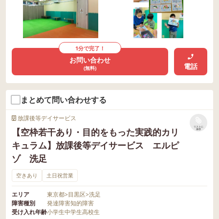
1分で完了！
お問い合わせ
電話
(無料)
まとめて問い合わせする
放課後等デイサービス
リストに
【空枠若干あり・目的をもった実践的カリ
保存
キュラム】放課後等デイサービス エルピ
ゾ 洗足
空きあり
土日祝営業
エリア
東京都
>
目黒区
>
洗足
障害種別
発達障害
知的障害
受け入れ年齢
小学生
中学生
高校生