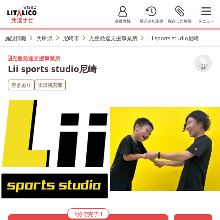
施設情報
兵庫県
尼崎市
児童発達支援事業所
Lii sports studio尼崎
児童発達支援事業所
Lii sports studio尼崎
リストに
保存
空きあり
土日祝営業
1分で完了！