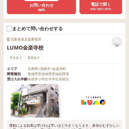
電話で聞く
お問い合わせ
050-1807-1976
(無料)
まとめて問い合わせする
児童発達支援事業所
リストに
LUMO金楽寺校
保存
空きあり
送迎あり
エリア
兵庫県
>
尼崎市
>
金楽寺町
障害種別
発達障害
身体障害
知的障害
受け入れ年齢
未就学
小学生
中学生
高校生
運動による効果は早ければ早いほど大きくなります。参加がむずかしい