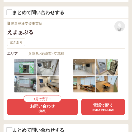
まとめて問い合わせする
児童発達支援事業所
リストに
えまぁぶる
保存
空きあり
エリア
兵庫県
>
尼崎市
>
立花町
1分で完了！
電話で聞く
お問い合わせ
050-1793-3469
(無料)
まとめて問い合わせする