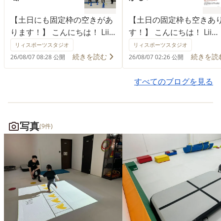
【土日にも固定枠の空きがあ
【土日の固定枠も空きあ
ります！】 こんにちは！ Lii
す！】 こんにちは！ Lii
sports studio尼崎です！ 今
sports studio 尼崎です
リィスポーツスタジオ
リィスポーツスタジオ
回は、リィスポーツで大事に
動には、集中力を向上さ
続きを読む
続きを読
26/08/07 08:28 公開
26/08/07 02:26 公開
している、 コーチングポリシ
り、ストレス軽減の効果
ー「REPS」についてお伝えし
待できたりしますが… な
すべてのブログを見る
ます✨️ リィスポーツは、運動
幸福感をUPさせる効果も
が好きでずっと運動を続けた
んです💓 運動をすること
いと 思えるような場所を目指
で、 🧠セロトニン 🧠ノ
写真
(9件)
していますよ🙆‍♀️ 全スタジ
ドレナリン 🧠ドーパミン 
オ・全コーチが同じ方針のも
いう3つの神経伝達物質が
と、支援をしています🍀 💓
泌されます🪄 ・セロトニ
Respect：人として対等に関
は、心身の安定やリラッ
わります 信頼関係を築くこと
に関することから、 幸せ
を一番大切にしております🌷
モンとも呼ばれています❤️
なので、一番最初にRespect
ノルアドレナリンは、恐
がきます 💓Ecological：個で
怒りなどのストレスを感