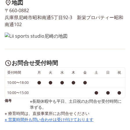
地図
お気軽にお問い合わせくださ
スです🔥 実際にスタジオ
〒660-0882
い🌱 お問い合わせはお電
プロのコーチたちと 一緒
兵庫県尼崎市昭和南通5丁目92-3 新栄プロパティー昭和
話で🌈 「リィ 尼崎」で検索
動してみませんか？ 驚き
南通102
🔍
見があるかも…💭 ご相談
⇒⇒⇒⇒⇒⇒⇒⇒⇒⇒⇒⇒⇒⇒⇒⇒⇒⇒⇒⇒⇒
け付けておりますので、 
お気軽にお問い合わせく
い🌱 お問い合わせはお
話で🌈 「リィ 尼崎」で
お問合せ受付時間
🔍
⇒⇒⇒⇒⇒⇒⇒⇒⇒⇒⇒
受付時間
月
火
水
木
金
土
日
祝
10:00〜18:00
10:00〜15:00
備考
※長期休暇中も平日、土日祝のお問合せ受付時間に
準ずる。
※ 療育時間は、直接事業所にお問合せください
※ 営業時間外も問い合わせは受け付けております