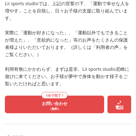
Lii sports studioでは、上記の宣誓の下、「運動で幸せな人を
供し、 お子様の「すき」を増
っきりした気持ちで過ご
増やす」ことを目指し、日々お子様の支援に取り組んでいま
やします⚽️✨️ これらの頭の文
とができます🌼 スポーツ
す。
字を取って、 「REPS（レッ
からは、 【運動頻度が高
プス）」と呼んでいます💡
は、日常生活が充実して
実際に「運動が好きになった」、「運動以外でもできること
リィスポーツでは、お子さま
る】 と感じる方が多い傾
が増えた」、「意欲的になった」等のお声をたくさんの保護
が運動に夢中になれる機会を
あるという統計結果が出
者様よりいただいております。（詳しくは「利用者の声」を
提供していますよ☺️ ぜひリィ
ります📝 今年の夏も、気
ご覧ください。）
スポーツの運動支援を体感し
が高い日が続いて外で遊
に来てください👕 体験会でお
会が減っていますね💦 そ
利用有無にかかわらず、まずは是非、Lii sports studio尼崎に
待ちしております🌟
中、空調の整った涼しい
遊びに来てください。お子様が夢中で身体を動かす様子をご
⇒⇒⇒⇒⇒⇒⇒⇒⇒⇒⇒⇒⇒⇒⇒⇒⇒⇒⇒⇒⇒
で 思い切り身体を動かし
覧いただければと思います。
体験会は随時開催中💡 利用を
るのはいかがですか？ リ
1分で完了！
検討中の方は 今が体験チャン
ポーツで運動習慣をつけ
お問い合わせ
スです🔥 実際にスタジオで
ご機嫌で健康な身体作り
電話
（無料）
プロのコーチたちと 一緒に運
ましょう🏋️‍♂️
動してみませんか？ 驚きや発
⇒⇒⇒⇒⇒⇒⇒⇒⇒⇒⇒
見があるかも…💭 ご相談も受
体験会は随時開催中💡 利
け付けておりますので、 ぜひ
検討中の方は 今が体験チ