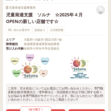
児童発達支援事業所
リストに
児童発達支援 ソルナ ☆2025年４月
保存
OPENの新しい店舗です☆
問い合わせ受付中
送迎あり
土日祝営業
エリア
大阪府
>
大阪市
>
西淀川区
>
佃
障害種別
発達障害
身体障害
知的障害
受け入れ年齢
未就学
小学生
中学生
高校生
ご見学、空き状況についてはお電話にてお問い合わせください。専門職
多数在籍(作業療法士・理学療法士・言語聴覚士等)お子様に関する様々
なお悩みを各専門職員がサポートいたします。気になられたら一度お問
い合わせください。どんなことでもご相談ください‼
1分で完了！