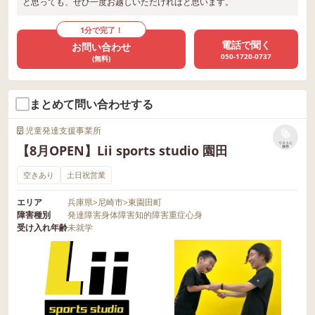
と思っても、ぜひ一度お越しいただければと思います。
1分で完了！
電話で聞く
お問い合わせ
050-1720-0737
(無料)
まとめて問い合わせする
児童発達支援事業所
リストに
【8月OPEN】Lii sports studio 園田
保存
空きあり
土日祝営業
エリア
兵庫県
>
尼崎市
>
東園田町
障害種別
発達障害
身体障害
知的障害
重症心身
受け入れ年齢
未就学