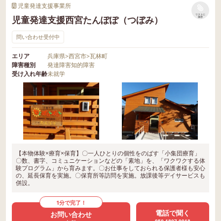
児童発達支援事業所
リストに
児童発達支援西宮たんぽぽ（つぼみ）
保存
問い合わせ受付中
エリア
兵庫県
>
西宮市
>
瓦林町
障害種別
発達障害
知的障害
受け入れ年齢
未就学
【本物体験×療育×保育】〇一人ひとりの個性をのばす「小集団療育」
〇数、書字、コミュニケーションなどの「素地」を、「ワクワクする体
験プログラム」から育みます。〇お仕事をしておられる保護者様も安心
の、延長保育を実施。〇保育所等訪問を実施。放課後等デイサービスも
併設。
1分で完了！
電話で聞く
お問い合わせ