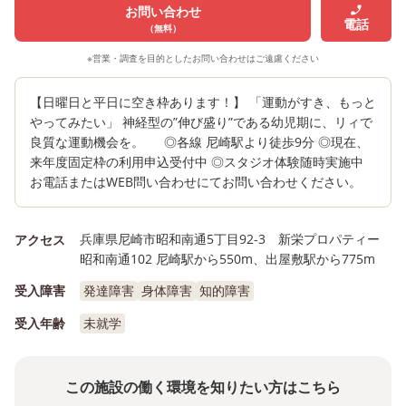
お問い合わせ
電話
（無料）
※営業・調査を目的としたお問い合わせはご遠慮ください
【日曜日と平日に空き枠あります！】 「運動がすき、もっと
やってみたい」 神経型の”伸び盛り”である幼児期に、リィで
良質な運動機会を。 ◎各線 尼崎駅より徒歩9分 ◎現在、
来年度固定枠の利用申込受付中 ◎スタジオ体験随時実施中
お電話またはWEB問い合わせにてお問い合わせください。
兵庫県尼崎市昭和南通5丁目92-3 新栄プロパティー
アクセス
昭和南通102 尼崎駅から550m、出屋敷駅から775m
受入障害
発達障害
身体障害
知的障害
受入年齢
未就学
この施設の働く環境を知りたい方はこちら