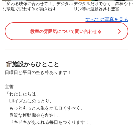
「変わる映像に合わせて！」デジタル
デジタルだけでなく、鉄棒やト
はなく環境にアプローチしま
時に 分泌されるホルモン
な環境で思わず体が動き出す
リン等の運動器具も豊富
す 見えている部分や個だけで
⚡️ ・ドーパミンは、意欲
すべての写真を見る
はなく その行動の環境や背景
楽、学習、運動調節に深
にしっかり目をむけ もっと運
わり、 やる気ホルモンと
教室の雰囲気について問い合わせる
動を楽しめる環境をつくって
ばれます🔥 この3つの神
います👀 💓Pump：バクバ
達物質が分泌されること
ク、ドキドキ、ワクワクをつ
ストレス解消やリフレッ
くります バクバクと心拍数の
効果につながり、気分を
施設からひとこと
上がる運動から、 目標にむけ
る効果があるんです🔼 ま
てチャレンジするドキドキタ
定期的に運動をすることで
日曜日と平日の空き枠あります！
イム お友達と一緒にワクワク
つの神経伝達物質の分泌
宣誓
楽しむ運動遊びと、 幼児期に
より増えていきますよ😲 
「わたしたちは、
必要な運動を全て届けていま
量が増えることで、ご機
Liiイズムにのっとり、
す🌸 💓Sports：好きなスポ
過ごすことができる時間
もっともっと人生をオモロくすべく、
ーツを増やします 今夢中にな
くなります🎵 運動後は効
良質な運動機会を創造し、
れるスポーツから、 将来大人
が数時間続くため、特に
ドキドキがあふれる毎日をつくります！」
になってから楽しめるスポー
運動をするのがオススメ✨️
ツまで 多くの種類の運動を提
に運動をすることで、1日