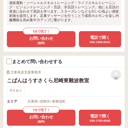
感覚運動・ソーシャルスキルトレーニング・ライフスキルトレーニン
グ・ビジョントレーニング・言語、非言語トレーニング。他にも言語の
発達に合わせて英語も学べます。スヌーズレンなども行い心地よい感覚
刺激を提供します。足裏マッサージを行うことで成長ホルモンを促し内
臓機能を高め集中力アップに繋がります。
1分で完了！
電話で聞く
お問い合わせ
050-1808-6542
(無料)
まとめて問い合わせする
児童発達支援事業所
リストに
こぱんはうすさくら尼崎東難波教室
保存
空きあり
エリア
兵庫県
>
尼崎市
>
東難波町
1分で完了！
電話で聞く
お問い合わせ
050-1793-0048
(無料)