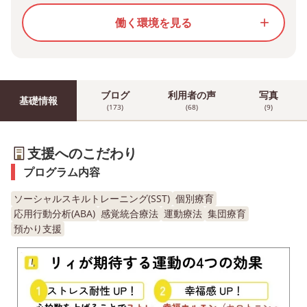
働く環境を見る
add
ブログ
利用者の声
写真
基礎情報
(173)
(68)
(9)
支援へのこだわり
プログラム内容
ソーシャルスキルトレーニング(SST)
個別療育
応用行動分析(ABA)
感覚統合療法
運動療法
集団療育
預かり支援