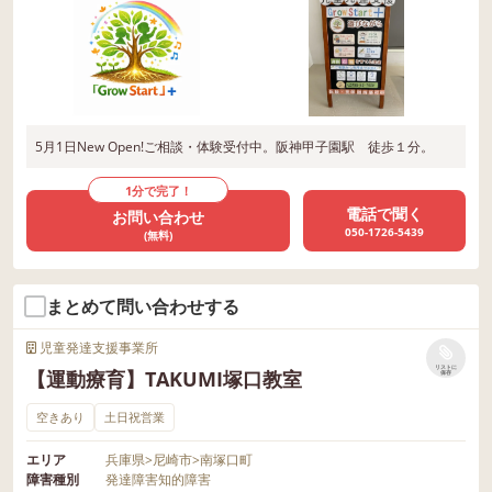
5月1日New Open!ご相談・体験受付中。阪神甲子園駅 徒歩１分。
1分で完了！
電話で聞く
お問い合わせ
050-1726-5439
(無料)
まとめて問い合わせする
児童発達支援事業所
リストに
【運動療育】TAKUMI塚口教室
保存
空きあり
土日祝営業
エリア
兵庫県
>
尼崎市
>
南塚口町
障害種別
発達障害
知的障害