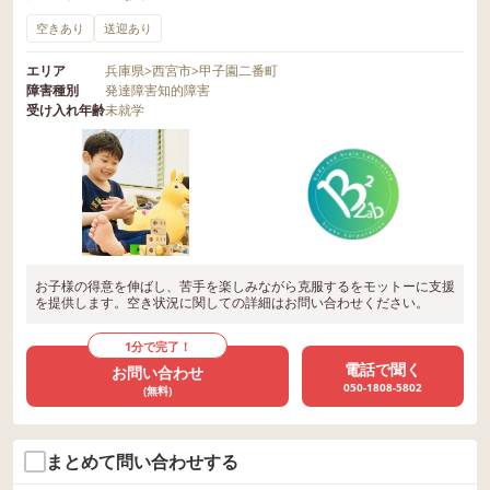
空きあり
送迎あり
エリア
兵庫県
>
西宮市
>
甲子園二番町
障害種別
発達障害
知的障害
受け入れ年齢
未就学
お子様の得意を伸ばし、苦手を楽しみながら克服するをモットーに支援
を提供します。空き状況に関しての詳細はお問い合わせください。
1分で完了！
電話で聞く
お問い合わせ
050-1808-5802
(無料)
まとめて問い合わせする