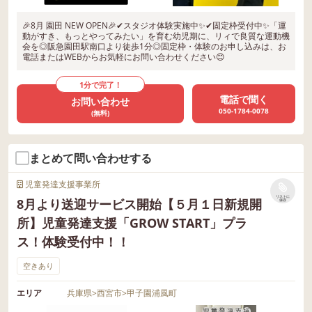
🎉8月 園田 NEW OPEN🎉✔スタジオ体験実施中✨✔固定枠受付中✨「運
動がすき、もっとやってみたい」を育む幼児期に、リィで良質な運動機
会を◎阪急園田駅南口より徒歩1分◎固定枠・体験のお申し込みは、お
電話またはWEBからお気軽にお問い合わせください😊
1分で完了！
電話で聞く
お問い合わせ
050-1784-0078
(無料)
まとめて問い合わせする
児童発達支援事業所
リストに
8月より送迎サービス開始【５月１日新規開
保存
所】児童発達支援「GROW START」プラ
ス！体験受付中！！
空きあり
エリア
兵庫県
>
西宮市
>
甲子園浦風町