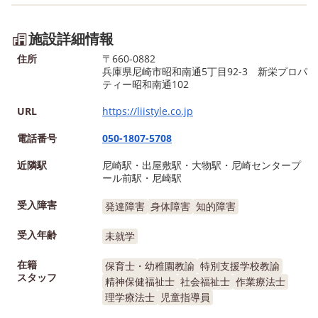
施設詳細情報
住所
〒660-0882
兵庫県尼崎市昭和南通5丁目92-3 新栄プロパ
ティー昭和南通102
URL
https://liistyle.co.jp
電話番号
050-1807-5708
近隣駅
尼崎駅・出屋敷駅・大物駅・尼崎センタープ
ール前駅・尼崎駅
受入障害
発達障害
身体障害
知的障害
受入年齢
未就学
在籍
保育士・幼稚園教諭
特別支援学校教諭
スタッフ
精神保健福祉士
社会福祉士
作業療法士
理学療法士
児童指導員