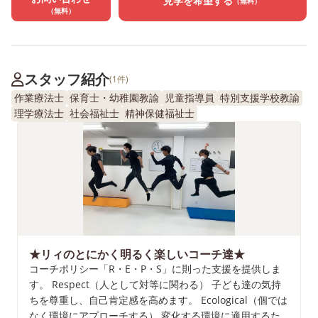
見学を希望する
（無料）
（無料）
スタッフ紹介
(1件)
作業療法士
保育士・幼稚園教諭
児童指導員
特別支援学校教諭
理学療法士
社会福祉士
精神保健福祉士
★リィのとにかく明るく楽しいコーチ達★
コーチポリシー「R・E・P・S」に則った支援を提供しま
す。 Respect（人として対等に関わる） 子ども達の気持
ちを尊重し、自己肯定感を高めます。 Ecological（個では
なく環境にアプローチする） 変化する環境に適用するた