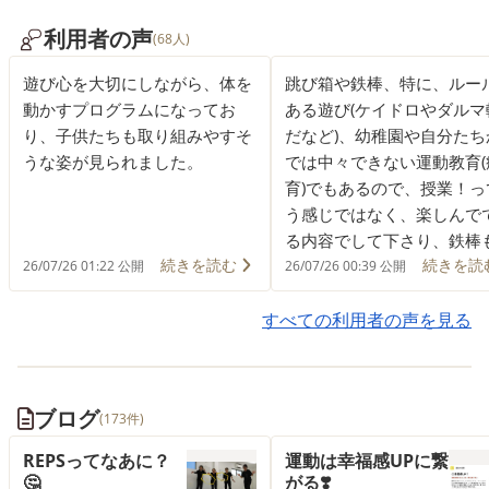
利用者の声
(68人)
遊び心を大切にしながら、体を
跳び箱や鉄棒、特に、ルー
動かすプログラムになってお
ある遊び(ケイドロやダルマ
り、子供たちも取り組みやすそ
だなど)、幼稚園や自分たち
うな姿が見られました。
では中々できない運動教育(
育)でもあるので、授業！っ
う感じではなく、楽しんで
る内容でして下さり、鉄棒
続きを読む
続きを読
まだ少し逆上がりなどは難
26/07/26 01:22 公開
26/07/26 00:39 公開
ですが、怖がらず自らやろ
すべての利用者の声を見る
とする姿勢や行動が出てき
て、跳び箱でも、ジャンプ
乗るまで出来ていたり、最
「一歩」が成長を感じてい
ブログ
(173件)
す。
REPSってなあに？
運動は幸福感UPに繋
🤔
がる❣️