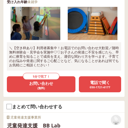
受け入れ年齢
未就学
＼【空き枠あり】利用者募集中！お電話でのお問い合わせ大歓迎／随時
無料体験会・見学会を実施中♡♡お子さんの発達に不安を感じたら、早
めに療育を知ることで成長を支え、適切な関わり方を学べます。子育て
のお悩みや発達に関するご心配ごとなど、気になることがあれば何でも
お気軽にご相談ください！
1分で完了！
電話で聞く
お問い合わせ
050-1721-6177
(無料)
まとめて問い合わせする
児童発達支援事業所
リストに
児童発達支援 BB Lab
保存