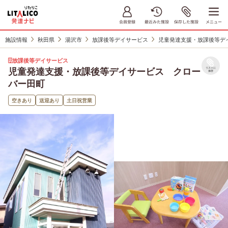
施設情報
秋田県
湯沢市
放課後等デイサービス
児童発達支援・放課後等デ
放課後等デイサービス
児童発達支援・放課後等デイサービス クロー
リストに
保存
バー田町
空きあり
送迎あり
土日祝営業