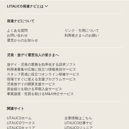
LITALICO発達ナビとは
発達ナビについて
よくある質問
リンク・引用について
お問い合わせ
利用者さまへのお願い
運営からのお知らせ
児発・放デイ運営法人の皆さまへ
放デイ・児発の業務を効率化する請求ソフト
利用者募集や広報に役立つ情報発信サービス
スタッフ育成に役立つオンライン研修サービス
現場ですぐに使える支援プログラムサービス
児発放デイの開業支援サービス
資金繰りを助ける早期入金サービス
事業譲渡・売買を助けるM&A仲介サービス
関連サイト
LITALICOホーム
企業情報はこちら
LITALICOワークス
LITALICO仕事ナビ
LITALICOキャリア
LITALICOジュニア