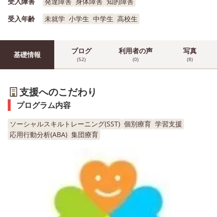
受入障害
発達障害
身体障害
知的障害
受入年齢
未就学
小学生
中学生
高校生
ブログ
利用者の声
写真
基礎情報
(52)
(0)
(8)
支援へのこだわり
プログラム内容
ソーシャルスキルトレーニング(SST)
個別療育
学習支援
応用行動分析(ABA)
集団療育