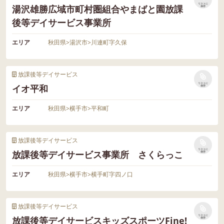
リストに
湯沢雄勝広域市町村圏組合やまばと園放課
保存
後等デイサービス事業所
エリア
秋田県
>
湯沢市
>
川連町字久保
放課後等デイサービス
リストに
イオ平和
保存
エリア
秋田県
>
横手市
>
平和町
放課後等デイサービス
リストに
放課後等デイサービス事業所 さくらっこ
保存
エリア
秋田県
>
横手市
>
横手町字四ノ口
放課後等デイサービス
リストに
放課後等デイサービスキッズスポーツFine!
保存