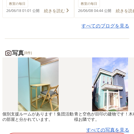
た😀 広い施設の中で体を動
や丸を描きながら、どん
教室の毎日
教室の毎日
かしたり、遊具で元気いっぱ
が完成するのかワクワク
続きを読む
続きを読
26/06/18 01:01 公開
26/06/08 04:44 公開
い遊んだりと、子ども達は終
がら取り組む子ども達。
始笑顔(^Д^)✨ 「もう１回や
な表情で描く姿や、友だ
すべてのブログを見る
りたい！」「楽しかった！」
見られている緊張感ある
という声もたくさん聞こえ、
りなどたくさん見られま
楽しい思い出がまた一つ増え
(o^^o) 完成した作品の
写真
(8件)
ました🍀 お友達と順番を守
ら、特に上手に描けたお
ったり、協力して遊んだりす
を優秀賞として紹介しま
る姿もたくさん見られ、遊び
とても素敵な作品となり
を通して素敵な成長を感じる
た✨ また「かわいいコッ
一日となりました🌈
ん」を描いたはずが・・
か謎の生物に🤣本人も周
お友達も大笑い！思わず
になってしまう、楽しい
個別支援ルームがあります！集団活動
青と空色が目印の建物です！木
も生まれました♪
の部屋と分かれています。
様お隣です。
すべての写真を見る