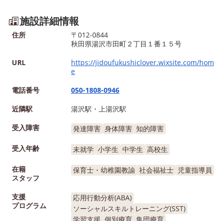
施設詳細情報
住所
〒012-0844
秋田県湯沢市田町２丁目１番１５号
URL
https://jidoufukushiclover.wixsite.com/hom
e
電話番号
050-1808-0946
近隣駅
湯沢駅・上湯沢駅
受入障害
発達障害
身体障害
知的障害
受入年齢
未就学
小学生
中学生
高校生
在籍
保育士・幼稚園教諭
社会福祉士
児童指導員
スタッフ
支援
応用行動分析(ABA)
プログラム
ソーシャルスキルトレーニング(SST)
学習支援
個別療育
集団療育