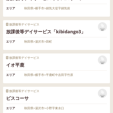
エリア
秋田県
>
横手市
>
婦気大堤字婦気前
放課後等デイサービス
リストに
放課後等デイサービス「kibidango3」
保存
エリア
秋田県
>
湯沢市
>
田町
放課後等デイサービス
リストに
イオ平鹿
保存
エリア
秋田県
>
横手市
>
平鹿町中吉田字竹原
放課後等デイサービス
リストに
ビスコーサ
保存
エリア
秋田県
>
湯沢市
>
小野字東水口