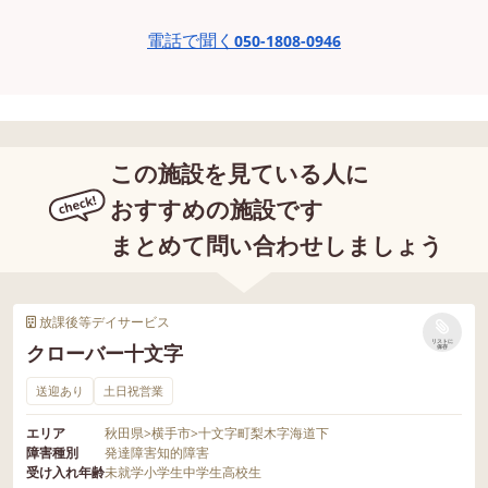
電話で聞く
050-1808-0946
この施設を見ている人に
おすすめの施設です
まとめて問い合わせしましょう
放課後等デイサービス
リストに
クローバー十文字
保存
送迎あり
土日祝営業
エリア
秋田県
>
横手市
>
十文字町梨木字海道下
障害種別
発達障害
知的障害
受け入れ年齢
未就学
小学生
中学生
高校生