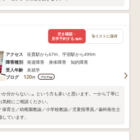
します。
空き確認・
リストに保存
見学予約する
(無料)
アクセス
笹貫駅から67m、宇宿駅から499m
障害種別
発達障害 身体障害 知的障害
受入年齢
未就学
120
ブログ
件
ブログup
いか分からない…〟という方も多いと思います。一から丁寧に
お気軽にご相談ください。
／保育士／幼稚園教諭／小学校教諭／児童指導員／歯科衛生士
指しています。