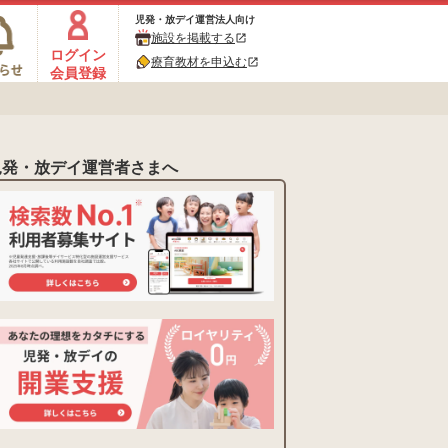
児発・放デイ運営法人向け
施設を掲載する
open_in_new
ログイン
療育教材を申込む
open_in_new
会員登録
児発・放デイ運営者さまへ