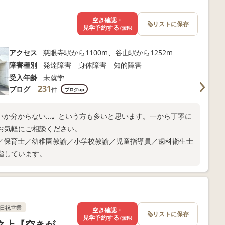
空き確認・
リストに保存
見学予約する
(無料)
アクセス
慈眼寺駅から1100m、谷山駅から1252m
障害種別
発達障害 身体障害 知的障害
受入年齢
未就学
231
ブログ
件
ブログup
いか分からない…〟という方も多いと思います。一から丁寧に
お気軽にご相談ください。
／保育士／幼稚園教諭／小学校教諭／児童指導員／歯科衛生士
指しています。
日祝営業
空き確認・
リストに保存
見学予約する
(無料)
之上【空きが