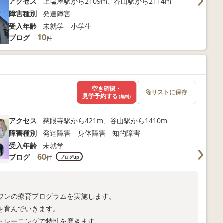
アクセス
上塩屋駅から2109m、谷山駅から2114m
障害種別
発達障害
受入年齢
未就学 小学生
10
ブログ
件
空き確認・
リストに保存
見学予約する
(無料)
アクセス
慈眼寺駅から421m、谷山駅から1410m
障害種別
発達障害 身体障害 知的障害
受入年齢
未就学
60
ブログ
件
ブログup
ワンの療育プログラムを実施します。
を育んでいきます。
トレーニングで特性を磨きます。