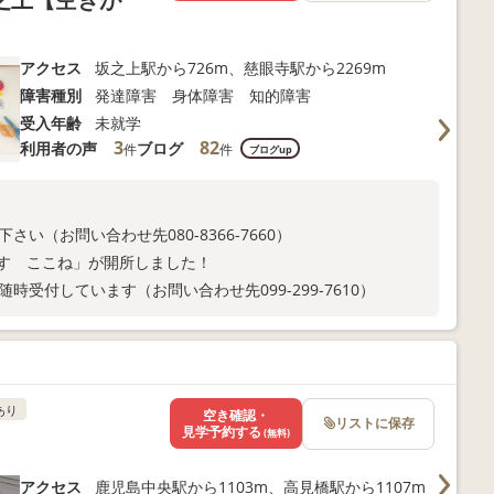
アクセス
坂之上駅から726m、慈眼寺駅から2269m
障害種別
発達障害 身体障害 知的障害
受入年齢
未就学
3
82
利用者の声
ブログ
件
件
ブログup
い（お問い合わせ先080-8366-7660）
らす ここね」が開所しました！
受付しています（お問い合わせ先099-299-7610）
あり
空き確認・
リストに保存
見学予約する
(無料)
アクセス
鹿児島中央駅から1103m、高見橋駅から1107m