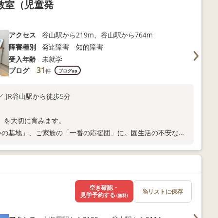
教室（児童発
アクセス
谷山駅から219m、谷山駅から764m
障害種別
発達障害 知的障害
受入年齢
未就学
31
ブログ
件
ブログup
 JR谷山駅から徒歩5分
」を大切に育みます。
心の基地」、ご家族の「一番の応援団」に。園生活の不安な
んでまいります。
空き確認・
リストに保存
見学予約する
(無料)