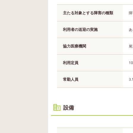
主たる対象とする障害の種類
障
利用者の送迎の実施
あ
協力医療機関
尾
利用定員
1
常勤人員
3
設備