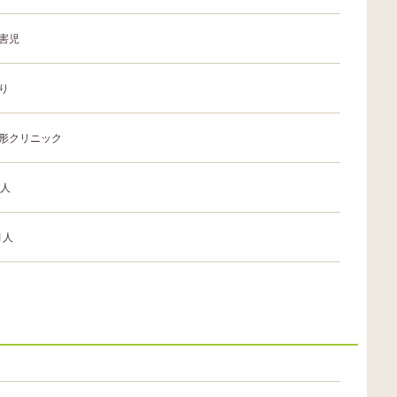
害児
り
形クリニック
0人
.1人