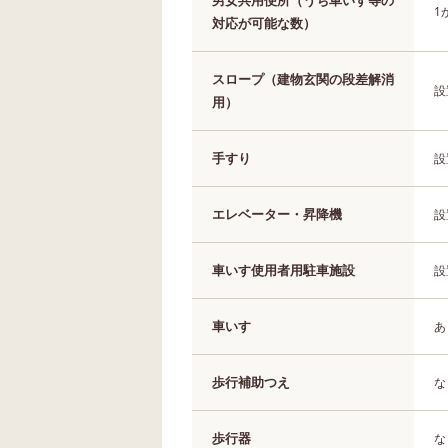
1
対応が可能な数）
スロープ（建物玄関の段差解消
設
用）
手すり
設
エレベーター・昇降機
設
車いす使用者用駐車施設
設
車いす
あ
歩行補助つえ
な
歩行器
な