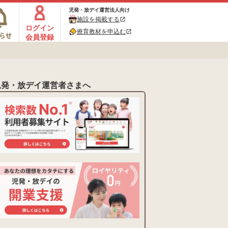
児発・放デイ運営法人向け
施設を掲載する
open_in_new
ログイン
療育教材を申込む
open_in_new
会員登録
児発・放デイ運営者さまへ