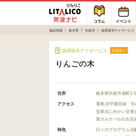
施設情報
栃木県
矢板市
放課後等デイサービス
放課後等デイサービス
送迎あり
りんごの木
住所
栃木県矢板市扇町2-5-
アクセス
電車:JR宇都宮線「
交差点に向かい交差
屋カルナバルのお店
特色
日々のプログラム活