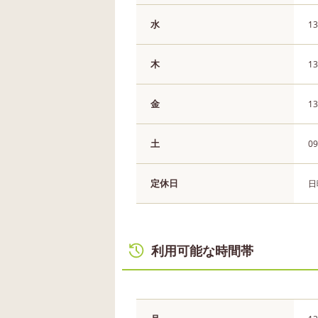
水
13
木
13
金
13
土
09
定休日
日
利用可能な時間帯