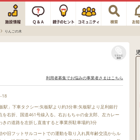
りんごの木
リストに
保存
利用者募集でお悩みの事業者さまはこちら
18
矢板駅」下車タクシー:矢板駅より約3分車:矢板駅より足利銀行
点を右折、国道461号線入る。右おもちゃの金太郎、左カレー
わきの道路を左折し直進すると事業所駐車場約3分
動や旧フットサルコートでの運動を取り入れ異年齢交流からル