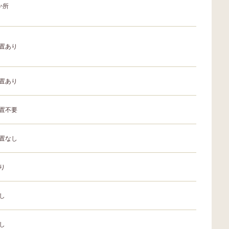
か所
置あり
置あり
置不要
置なし
り
し
し