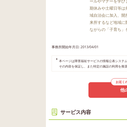
ールやマナーを学び
期休みや土曜日等は
域自治会に加入、開
来所するなど地域に
ながらの「子育ち」
事務所開始年月日: 2013/04/01
本ページは障害福祉サービスの情報公表システムや
その内容を保証し、また特定の施設の利用を推
お近く
他
サービス内容