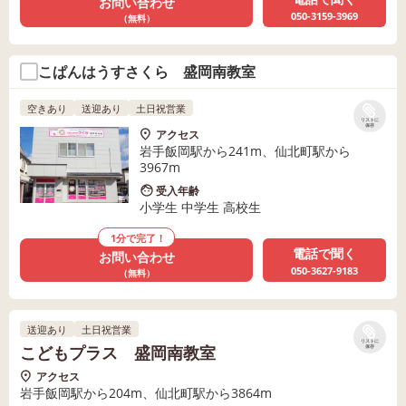
お問い合わせ
050-3159-3969
（無料）
こぱんはうすさくら 盛岡南教室
空きあり
送迎あり
土日祝営業
リストに
保存
アクセス
岩手飯岡駅から241m、仙北町駅から
3967m
受入年齢
小学生 中学生 高校生
1分で完了！
電話で聞く
お問い合わせ
050-3627-9183
（無料）
送迎あり
土日祝営業
リストに
こどもプラス 盛岡南教室
保存
アクセス
岩手飯岡駅から204m、仙北町駅から3864m