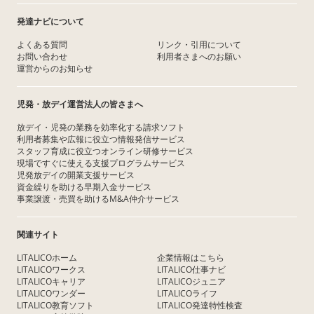
発達ナビについて
よくある質問
リンク・引用について
お問い合わせ
利用者さまへのお願い
運営からのお知らせ
児発・放デイ運営法人の皆さまへ
放デイ・児発の業務を効率化する請求ソフト
利用者募集や広報に役立つ情報発信サービス
スタッフ育成に役立つオンライン研修サービス
現場ですぐに使える支援プログラムサービス
児発放デイの開業支援サービス
資金繰りを助ける早期入金サービス
事業譲渡・売買を助けるM&A仲介サービス
関連サイト
LITALICOホーム
企業情報はこちら
LITALICOワークス
LITALICO仕事ナビ
LITALICOキャリア
LITALICOジュニア
LITALICOワンダー
LITALICOライフ
LITALICO教育ソフト
LITALICO発達特性検査