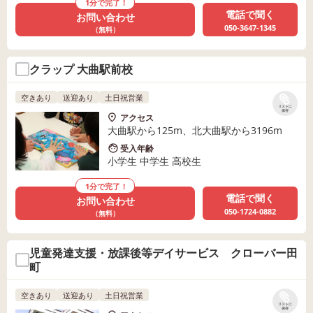
1分で完了！
電話で聞く
お問い合わせ
050-3647-1345
（無料）
クラップ 大曲駅前校
空きあり
送迎あり
土日祝営業
リストに
保存
アクセス
大曲駅から125m、北大曲駅から3196m
受入年齢
小学生 中学生 高校生
1分で完了！
電話で聞く
お問い合わせ
050-1724-0882
（無料）
児童発達支援・放課後等デイサービス クローバー田
町
空きあり
送迎あり
土日祝営業
リストに
保存