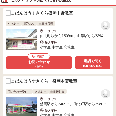
こぱんはうすさくら盛岡中野教室
空きあり
送迎あり
土日祝営業
リストに
保存
アクセス
仙北町駅から1609m、山岸駅から2894m
受入年齢
小学生 中学生 高校生
1分で完了！
電話で聞く
お問い合わせ
050-1809-8252
（無料）
こぱんはうすさくら 盛岡本宮教室
問い合わせ受付中
送迎あり
土日祝営業
リストに
保存
アクセス
盛岡駅から2409m、仙北町駅から2580m
受入年齢
小学生 中学生 高校生