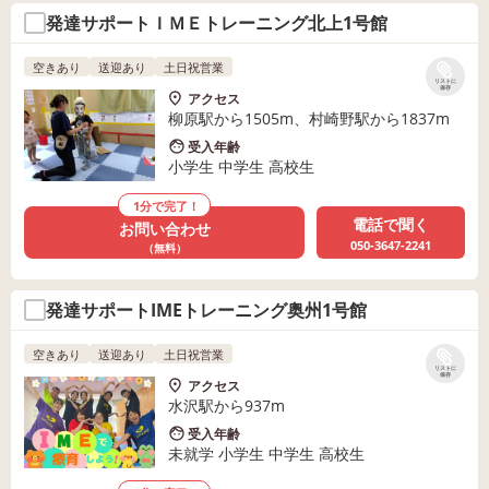
発達サポートＩＭＥトレーニング北上1号館
空きあり
送迎あり
土日祝営業
リストに
保存
アクセス
柳原駅から1505m、村崎野駅から1837m
受入年齢
小学生 中学生 高校生
1分で完了！
電話で聞く
お問い合わせ
050-3647-2241
（無料）
発達サポートIMEトレーニング奥州1号館
空きあり
送迎あり
土日祝営業
リストに
保存
アクセス
水沢駅から937m
受入年齢
未就学 小学生 中学生 高校生