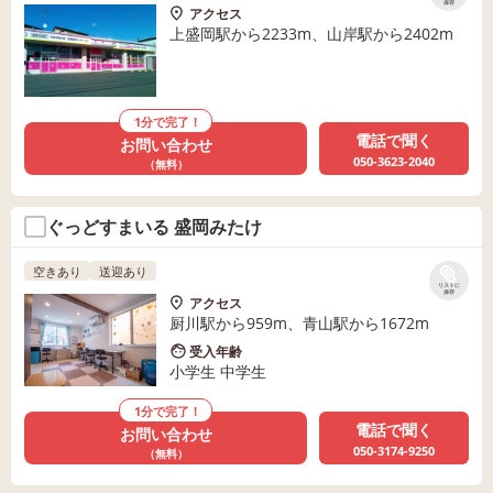
保存
アクセス
上盛岡駅から2233m、山岸駅から2402m
1分で完了！
電話で聞く
お問い合わせ
050-3623-2040
（無料）
ぐっどすまいる 盛岡みたけ
空きあり
送迎あり
リストに
保存
アクセス
厨川駅から959m、青山駅から1672m
受入年齢
小学生 中学生
1分で完了！
電話で聞く
お問い合わせ
050-3174-9250
（無料）