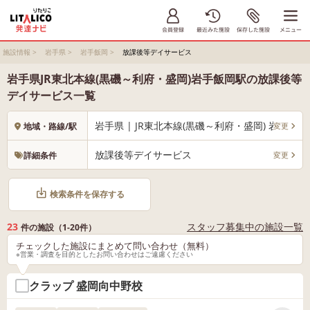
施設情報
>
岩手県
>
岩手飯岡
>
放課後等デイサービス
岩手県JR東北本線(黒磯～利府・盛岡)岩手飯岡駅の放課後等
デイサービス一覧
岩手県 | JR東北本線(黒磯～利府・盛岡) 岩手飯岡
変更
地域・路線/駅
放課後等デイサービス
変更
詳細条件
検索条件を保存する
23
スタッフ募集中の施設一覧
件の施設（1-20件）
チェックした施設にまとめて問い合わせ（無料）
※営業・調査を目的としたお問い合わせはご遠慮ください
クラップ 盛岡向中野校