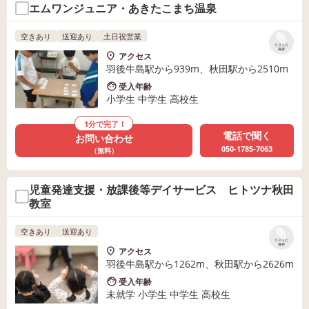
エムワンジュニア・あきたこまち温泉
空きあり
送迎あり
土日祝営業
リストに
保存
アクセス
羽後牛島駅から939m、秋田駅から2510m
受入年齢
小学生 中学生 高校生
1分で完了！
電話で聞く
お問い合わせ
050-1785-7063
（無料）
児童発達支援・放課後等デイサービス ヒトツナ秋田
教室
空きあり
送迎あり
リストに
保存
アクセス
羽後牛島駅から1262m、秋田駅から2626m
受入年齢
未就学 小学生 中学生 高校生