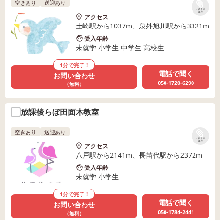
空きあり
送迎あり
リストに
保存
アクセス
土崎駅から1037m、泉外旭川駅から3321m
受入年齢
未就学 小学生 中学生 高校生
1分で完了！
電話で聞く
お問い合わせ
050-1720-6290
（無料）
放課後らぼ田面木教室
空きあり
送迎あり
リストに
保存
アクセス
八戸駅から2141m、長苗代駅から2372m
受入年齢
未就学 小学生
1分で完了！
電話で聞く
お問い合わせ
050-1784-2441
（無料）