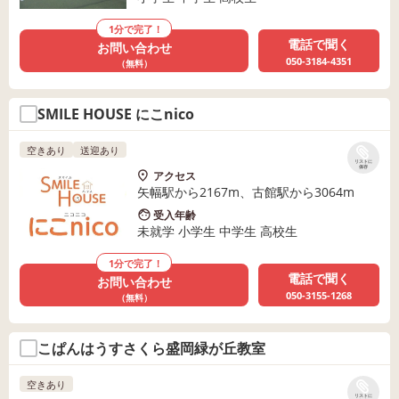
1分で完了！
電話で聞く
お問い合わせ
050-3184-4351
（無料）
SMILE HOUSE にこnico
空きあり
送迎あり
リストに
保存
アクセス
矢幅駅から2167m、古館駅から3064m
受入年齢
未就学 小学生 中学生 高校生
1分で完了！
電話で聞く
お問い合わせ
050-3155-1268
（無料）
こぱんはうすさくら盛岡緑が丘教室
空きあり
リストに