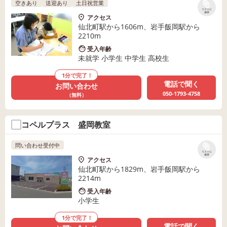
空きあり
送迎あり
土日祝営業
リストに
保存
アクセス
仙北町駅から1606m、岩手飯岡駅から
2210m
受入年齢
未就学 小学生 中学生 高校生
1分で完了！
電話で聞く
お問い合わせ
050-1793-4758
（無料）
コペルプラス 盛岡教室
問い合わせ受付中
リストに
保存
アクセス
仙北町駅から1829m、岩手飯岡駅から
2214m
受入年齢
小学生
1分で完了！
電話で聞く