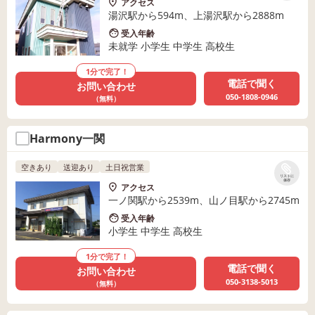
アクセス
湯沢駅から594m、上湯沢駅から2888m
受入年齢
未就学 小学生 中学生 高校生
1分で完了！
電話で聞く
お問い合わせ
050-1808-0946
（無料）
Harmony一関
空きあり
送迎あり
土日祝営業
リストに
保存
アクセス
一ノ関駅から2539m、山ノ目駅から2745m
受入年齢
小学生 中学生 高校生
1分で完了！
電話で聞く
お問い合わせ
050-3138-5013
（無料）