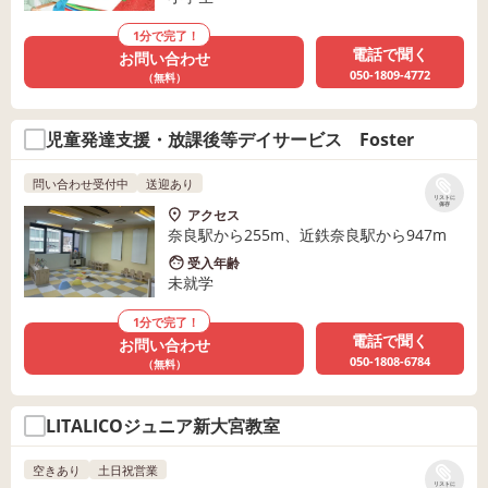
1分で完了！
電話で聞く
お問い合わせ
050-1809-4772
（無料）
児童発達支援・放課後等デイサービス Foster
問い合わせ受付中
送迎あり
リストに
保存
アクセス
奈良駅から255m、近鉄奈良駅から947m
受入年齢
未就学
1分で完了！
電話で聞く
お問い合わせ
050-1808-6784
（無料）
LITALICOジュニア新大宮教室
空きあり
土日祝営業
リストに