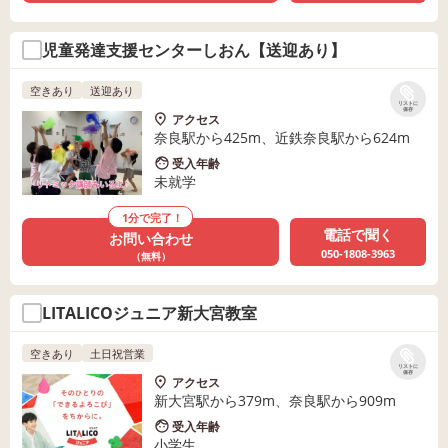
児童発達支援センターしおん【送迎あり】
空きあり
送迎あり
リストに
保存
アクセス
奈良駅から425m、近鉄奈良駅から624m
受入年齢
未就学
1分で完了！
電話で聞く
お問い合わせ
050-1808-3963
（無料）
LITALICOジュニア新大宮教室
空きあり
土日祝営業
リストに
保存
アクセス
新大宮駅から379m、奈良駅から909m
受入年齢
小学生