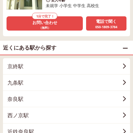
受入年齢
未就学 小学生 中学生 高校生
1分で完了！
電話で聞く
お問い合わせ
050-1809-3784
（無料）
近くにある駅から探す
京終駅
九条駅
奈良駅
西ノ京駅
近鉄奈良駅