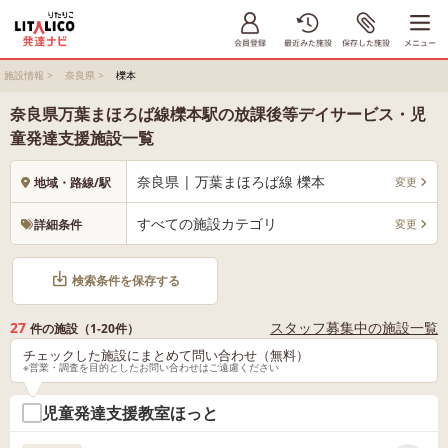
施設情報
>
奈良県
>
櫟本
奈良県万葉まほろば線櫟本駅の放課後等デイサービス・児
童発達支援施設一覧
奈良県 | 万葉まほろば線 櫟本
変更
地域・路線/駅
すべての施設カテゴリ
変更
詳細条件
検索条件を保存する
27
スタッフ募集中の施設一覧
件の施設（1-20件）
チェックした施設にまとめて問い合わせ（無料）
※営業・調査を目的としたお問い合わせはご遠慮ください
児童発達支援教室ほっと