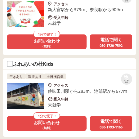
保存
アクセス
新大宮駅から379m、奈良駅から909m
受入年齢
未就学
1分で完了！
電話で聞く
お問い合わせ
050-1720-7592
（無料）
ふれあいの杜Kids
空きあり
送迎あり
土日祝営業
リストに
保存
アクセス
佐味田川駅から283m、池部駅から677m
受入年齢
未就学
1分で完了！
電話で聞く
お問い合わせ
050-1793-1165
（無料）