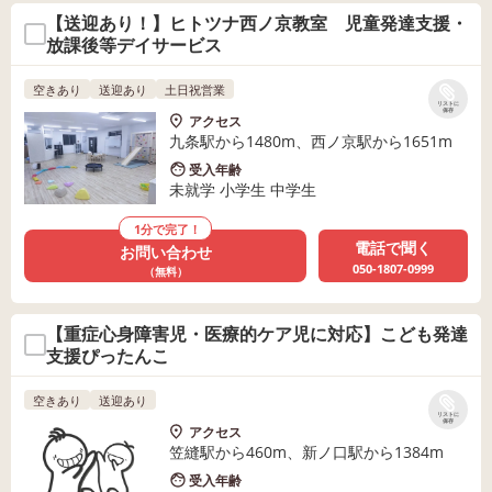
【送迎あり！】ヒトツナ西ノ京教室 児童発達支援・
放課後等デイサービス
空きあり
送迎あり
土日祝営業
リストに
保存
アクセス
九条駅から1480m、西ノ京駅から1651m
受入年齢
未就学 小学生 中学生
1分で完了！
電話で聞く
お問い合わせ
050-1807-0999
（無料）
【重症心身障害児・医療的ケア児に対応】こども発達
支援ぴったんこ
空きあり
送迎あり
リストに
保存
アクセス
笠縫駅から460m、新ノ口駅から1384m
受入年齢