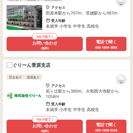
リストに
保存
アクセス
田原本駅から707m、笠縫駅から987m
受入年齢
未就学 小学生 中学生 高校生
1分で完了！
電話で聞く
お問い合わせ
050-1809-3893
（無料）
ぐりーん菅原支店
空きあり
送迎あり
リストに
保存
アクセス
尼ヶ辻駅から380m、大和西大寺駅から
1058m
受入年齢
未就学 小学生 中学生 高校生
1分で完了！
電話で聞く
お問い合わせ
050-1808-9248
（無料）