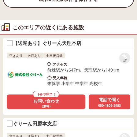
このエリアの近くにある施設
【送迎あり】ぐりーん天理本店
空きあり
送迎あり
土日祝営業
リストに
保存
アクセス
前栽駅から647m、天理駅から1491m
受入年齢
未就学 小学生 中学生 高校生
1分で完了！
電話で聞く
お問い合わせ
050-1809-3983
（無料）
ぐりーん田原本支店
空きあり
送迎あり
土日祝営業