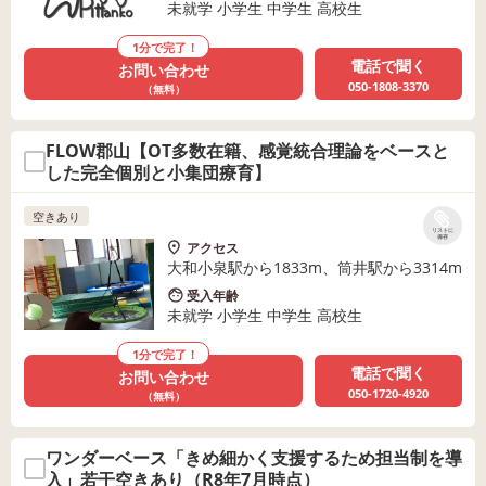
未就学 小学生 中学生 高校生
1分で完了！
電話で聞く
お問い合わせ
050-1808-3370
（無料）
FLOW郡山【OT多数在籍、感覚統合理論をベースと
した完全個別と小集団療育】
空きあり
リストに
保存
アクセス
大和小泉駅から1833m、筒井駅から3314m
受入年齢
未就学 小学生 中学生 高校生
1分で完了！
電話で聞く
お問い合わせ
050-1720-4920
（無料）
ワンダーベース「きめ細かく支援するため担当制を導
入」若干空きあり（R8年7月時点）