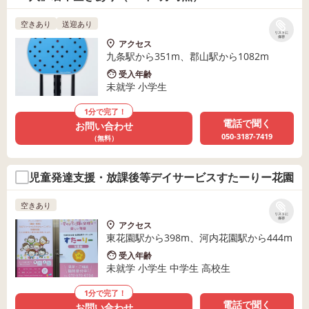
空きあり
送迎あり
リストに
保存
アクセス
九条駅から351m、郡山駅から1082m
受入年齢
未就学 小学生
1分で完了！
電話で聞く
お問い合わせ
050-3187-7419
（無料）
児童発達支援・放課後等デイサービスすたーりー花園
空きあり
リストに
保存
アクセス
東花園駅から398m、河内花園駅から444m
受入年齢
未就学 小学生 中学生 高校生
1分で完了！
電話で聞く
お問い合わせ