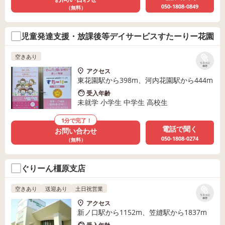
050-1808-0849
（無料）
児童発達支援・放課後等デイサービスすたーりー花園
空きあり
リストに
保存
アクセス
東花園駅から398m、河内花園駅から444m
受入年齢
未就学 小学生 中学生 高校生
1分で完了！
電話で聞く
お問い合わせ
050-1808-0274
（無料）
ぐりーん橿原支店
空きあり
送迎あり
土日祝営業
リストに
保存
アクセス
新ノ口駅から1152m、笠縫駅から1837m