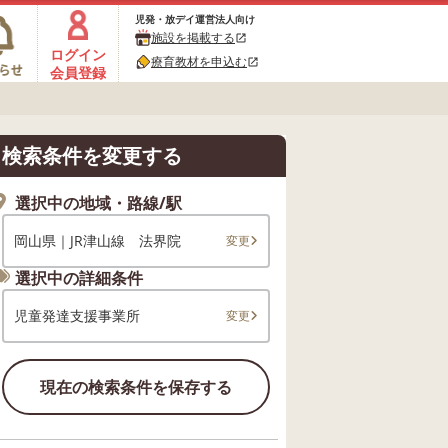
児発・放デイ運営法人向け
施設を掲載する
open_in_new
ログイン
療育教材を申込む
open_in_new
会員登録
検索条件を変更する
選択中の地域・路線/駅
岡山県｜JR津山線 法界院
変更
選択中の詳細条件
児童発達支援事業所
変更
現在の検索条件を保存する