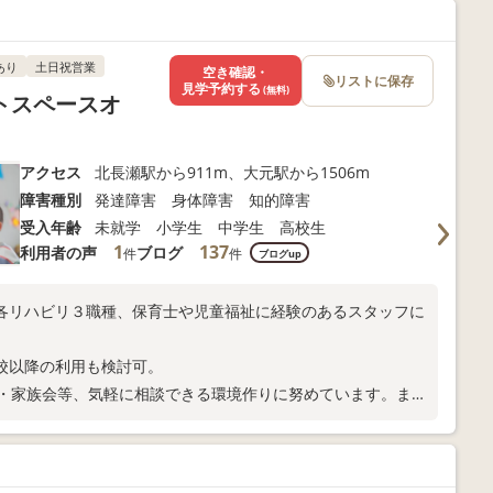
あり
土日祝営業
空き確認・
リストに保存
見学予約する
(無料)
トスペースオ
アクセス
北長瀬駅から911m、大元駅から1506m
障害種別
発達障害 身体障害 知的障害
受入年齢
未就学 小学生 中学生 高校生
1
137
利用者の声
ブログ
件
件
ブログup
各リハビリ３職種、保育士や児童福祉に経験のあるスタッフに
校以降の利用も検討可。
談・家族会等、気軽に相談できる環境作りに努めています。ま