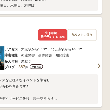
月曜日、水曜日、木曜日)
空き確認・
リストに保存
見学予約する
(無料)
アクセス
大元駅から933m、北長瀬駅から1483m
障害種別
発達障害 身体障害 知的障害
受入年齢
未就学
387
ブログ
件
ブログup
ンスなど様々なイベントを準備し
好奇心を育みます♪
後等デイサービス併設 若干空きあり
ます♪