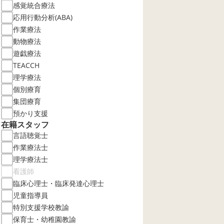
感覚統合療法
応用行動分析(ABA)
作業療法
動物療法
遊戯療法
TEACCH
理学療法
個別療育
集団療育
預かり支援
在籍スタッフ
言語聴覚士
作業療法士
理学療法士
看護師
臨床心理士・臨床発達心理士
児童指導員
特別支援学校教諭
保育士・幼稚園教諭