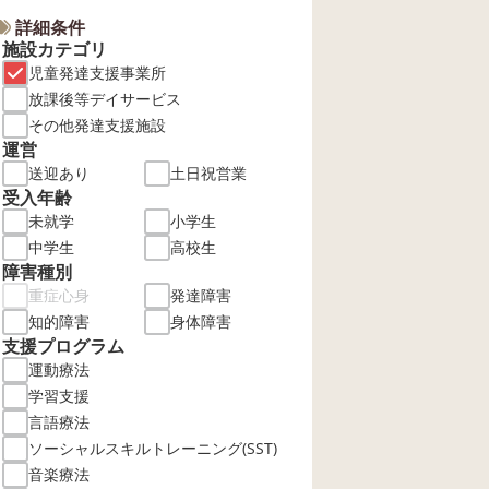
詳細条件
施設カテゴリ
児童発達支援事業所
放課後等デイサービス
その他発達支援施設
運営
送迎あり
土日祝営業
受入年齢
未就学
小学生
中学生
高校生
障害種別
重症心身
発達障害
知的障害
身体障害
支援プログラム
運動療法
学習支援
言語療法
ソーシャルスキルトレーニング(SST)
音楽療法