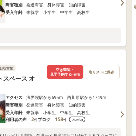
障害種別
発達障害 身体障害 知的障害
受入年齢
未就学 小学生 中学生 高校生
日祝営業
空き確認・
リストに保存
見学予約する
(無料)
スペース オ
アクセス
法界院駅から695m、西川原駅から1749m
障害種別
発達障害 身体障害 知的障害
受入年齢
未就学 小学生 中学生 高校生
2
158
利用者の声
ブログ
件
件
ブログup
各リハビリ３職種、保育士や児童福祉に経験のあるスタッフに