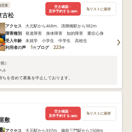
祝営業
空き確認・
リストに保存
見学予約する
(無料)
東古松
アクセス
大元駅から468m、清輝橋駅から982m
障害種別
発達障害 身体障害 知的障害 重症心身
受入年齢
未就学 小学生 中学生 高校生
1
223
利用者の声
ブログ
件
件
学前）
🎶
待ちを含めて募集を中止しております。
空き確認・
リストに保存
見学予約する
(無料)
屋敷
アクセス
大元駅から937m、備前三門駅から1508m