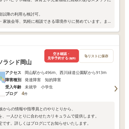
校以降の利用も検討可。
談・家族会等、気軽に相談できる環境作りに努めています。ま
空き確認・
リストに保存
見学予約する
(無料)
ソラシド岡山
アクセス
岡山駅から496m、西川緑道公園駅から913m
障害種別
発達障害 知的障害
受入年齢
未就学 小学生
4
ブログ
件
家族からの情報や指導員とのやりとりから、
を、一人ひとりに合わせたカリキュラムで提供します。
定です。詳しくはブログにてお知らせいたします。