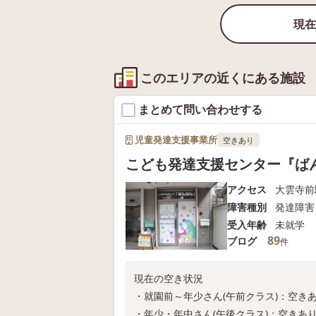
現在
このエリアの近くにある施設
まとめて問い合わせする
児童発達支援事業所
空きあり
こども発達支援センター『ば
アクセス
大雲寺前
障害種別
発達障害
受入年齢
未就学
89
ブログ
件
現在の空き状況
・就園前～年少さん(午前クラス)：空きあ
・年少・年中さん(午後クラス)：空きあり