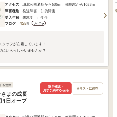
アクセス
城北公園通駅から635m、都島駅から1033m
障害種別
発達障害 知的障害
受入年齢
未就学 小学生
458
ブログ
件
ブログup
スタッフが在籍しています！
びにいらっしゃいませんか？
日祝営業
空き確認・
リストに保存
見学予約する
(無料)
お子さまの成長
月1日オープ
アクセス
城北公園通駅から635m、都島駅から1033m