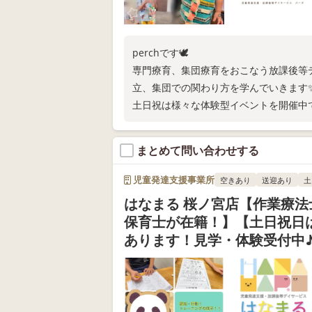
perchです🕊️
専門療育、集団療育をおこなう放課後等
立、集団での関わり方を学んでいきます
土日祝は様々な体験型イベントを開催中
お子さまの「できた！」を少しずつ増や
ぜひ一度見学にお越しください😊
まとめて問い合わせする
児童発達支援事業所
空きあり
送迎あり
土
はなまる 桜ノ宮店【作業療法
保育士が在籍！】【土日祝日
あります！見学・体験受付中