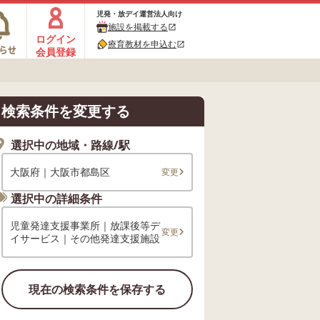
児発・放デイ運営法人向け
施設を掲載する
open_in_new
ログイン
療育教材を申込む
open_in_new
会員登録
検索条件を変更する
選択中の地域・路線/駅
大阪府｜大阪市都島区
変更
選択中の詳細条件
児童発達支援事業所｜放課後等デ
変更
イサービス｜その他発達支援施設
現在の検索条件を保存する