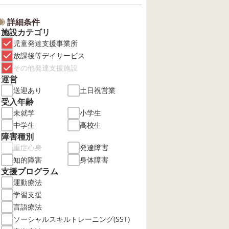
詳細条件
施設カテゴリ
児童発達支援事業所
放課後等デイサービス
その他発達支援施設
運営
送迎あり
土日祝営業
受入年齢
未就学
小学生
中学生
高校生
障害種別
重症心身
発達障害
知的障害
身体障害
支援プログラム
運動療法
学習支援
言語療法
ソーシャルスキルトレーニング(SST)