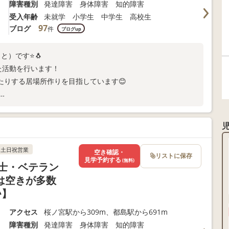
障害種別
発達障害 身体障害 知的障害
受入年齢
未就学 小学生 中学生 高校生
97
ブログ
件
ブログup
と）です⭐️🐧
た活動を行います！
たりする居場所作りを目指しています😊
提案いたします★
土日祝営業
空き確認・
リストに保存
見学予約する
(無料)
士・ベテラン
は空きが多数
♪】
アクセス
桜ノ宮駅から309m、都島駅から691m
障害種別
発達障害 身体障害 知的障害