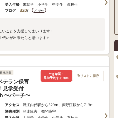
受入年齢
未就学 小学生 中学生 高校生
320
ブログ
件
ブログup
たいことを支援してまいります！
手伝いが出来たらと思います✨
日祝営業
空き確認・
リストに保存
見学予約する
(無料)
ベテラン保育
！見学受付
ｈ〜パーチ〜
アクセス
野江内代駅から529m、JR野江駅から713m
障害種別
発達障害 知的障害
受入年齢
未就学 小学生 中学生 高校生