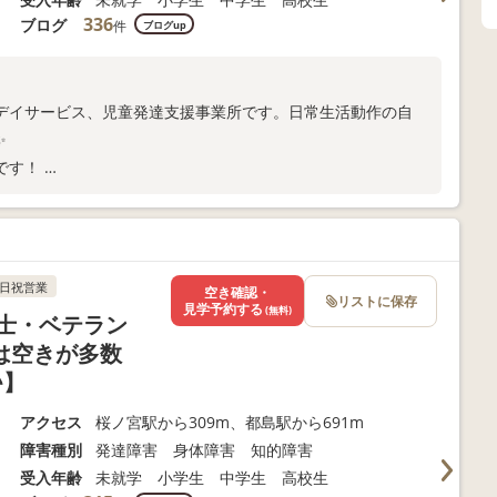
336
ブログ
件
ブログup
デイサービス、児童発達支援事業所です。日常生活動作の自
✨
です！
していきませんか？
日祝営業
空き確認・
リストに保存
見学予約する
(無料)
士・ベテラン
は空きが多数
♪】
アクセス
桜ノ宮駅から309m、都島駅から691m
障害種別
発達障害 身体障害 知的障害
受入年齢
未就学 小学生 中学生 高校生