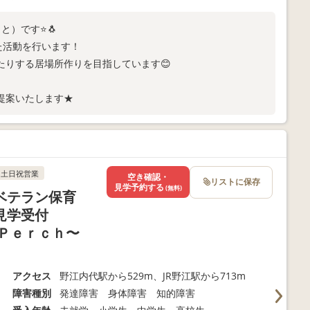
と）です⭐️🐧
た活動を行います！
たりする居場所作りを目指しています😊
提案いたします★
土日祝営業
空き確認・
リストに保存
見学予約する
(無料)
ベテラン保育
見学受付
Ｐｅｒｃｈ〜
アクセス
野江内代駅から529m、JR野江駅から713m
障害種別
発達障害 身体障害 知的障害