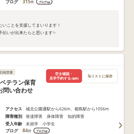
315
ブログ
件
ブログup
たいことを支援してまいります！
手伝いが出来たらと思います✨
日祝営業
空き確認・
リストに保存
見学予約する
(無料)
・ベテラン保育
お問い合わせ
アクセス
城北公園通駅から626m、都島駅から1056m
障害種別
発達障害 身体障害 知的障害
受入年齢
未就学 小学生
84
ブログ
件
ブログup