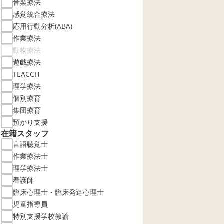
音楽療法
感覚統合療法
応用行動分析(ABA)
作業療法
動物療法
遊戯療法
TEACCH
理学療法
個別療育
集団療育
預かり支援
在籍スタッフ
言語聴覚士
作業療法士
理学療法士
看護師
臨床心理士・臨床発達心理士
児童指導員
特別支援学校教諭