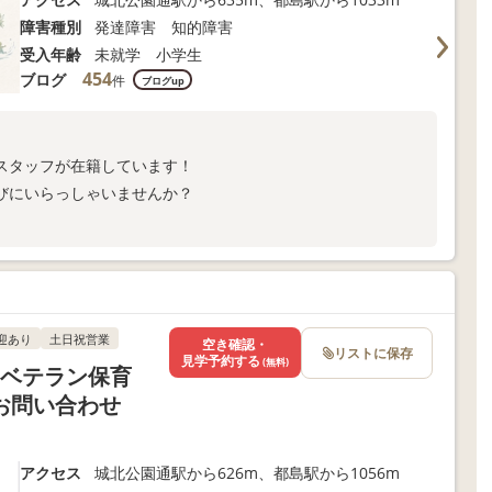
障害種別
発達障害 知的障害
受入年齢
未就学 小学生
454
ブログ
件
ブログup
スタッフが在籍しています！
びにいらっしゃいませんか？
迎あり
土日祝営業
空き確認・
リストに保存
見学予約する
(無料)
・ベテラン保育
お問い合わせ
アクセス
城北公園通駅から626m、都島駅から1056m