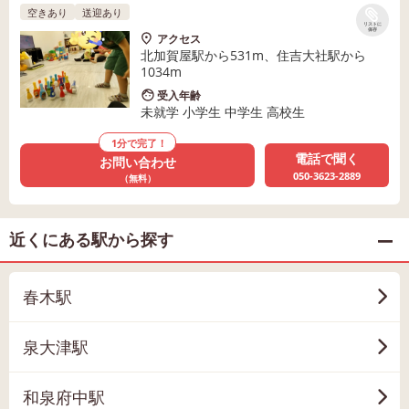
空きあり
送迎あり
リストに
保存
アクセス
北加賀屋駅から531m、住吉大社駅から
1034m
受入年齢
未就学 小学生 中学生 高校生
1分で完了！
電話で聞く
お問い合わせ
050-3623-2889
（無料）
近くにある駅から探す
春木駅
泉大津駅
和泉府中駅