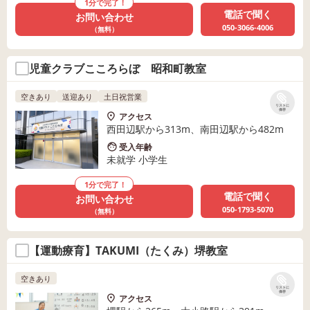
1分で完了！
電話で聞く
お問い合わせ
050-3066-4006
（無料）
児童クラブこころらぼ 昭和町教室
空きあり
送迎あり
土日祝営業
リストに
保存
アクセス
西田辺駅から313m、南田辺駅から482m
受入年齢
未就学 小学生
1分で完了！
電話で聞く
お問い合わせ
050-1793-5070
（無料）
【運動療育】TAKUMI（たくみ）堺教室
空きあり
リストに
保存
アクセス