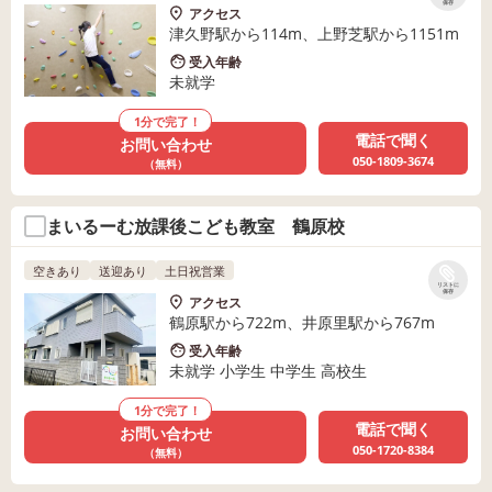
保存
アクセス
津久野駅から114m、上野芝駅から1151m
受入年齢
未就学
1分で完了！
電話で聞く
お問い合わせ
050-1809-3674
（無料）
まいるーむ放課後こども教室 鶴原校
空きあり
送迎あり
土日祝営業
リストに
保存
アクセス
鶴原駅から722m、井原里駅から767m
受入年齢
未就学 小学生 中学生 高校生
1分で完了！
電話で聞く
お問い合わせ
050-1720-8384
（無料）