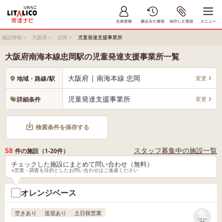
施設情報
>
大阪府
>
忠岡
>
児童発達支援事業所
大阪府南海本線忠岡駅の児童発達支援事業所一覧
大阪府 | 南海本線 忠岡
変更
地域・路線/駅
児童発達支援事業所
変更
詳細条件
検索条件を保存する
58
スタッフ募集中の施設一覧
件の施設（1-20件）
チェックした施設にまとめて問い合わせ（無料）
※営業・調査を目的としたお問い合わせはご遠慮ください
オレンジベース
空きあり
送迎あり
土日祝営業
リストに