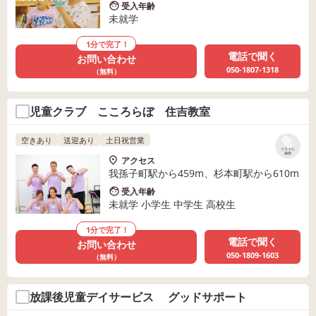
受入年齢
未就学
1分で完了！
電話で聞く
お問い合わせ
050-1807-1318
（無料）
児童クラブ こころらぼ 住吉教室
空きあり
送迎あり
土日祝営業
リストに
保存
アクセス
我孫子町駅から459m、杉本町駅から610m
受入年齢
未就学 小学生 中学生 高校生
1分で完了！
電話で聞く
お問い合わせ
050-1809-1603
（無料）
放課後児童デイサービス グッドサポート