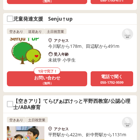
050-1793-4171
（無料）
児童発達支援 Senju↑up
空きあり
送迎あり
土日祝営業
リストに
保存
アクセス
今川駅から178m、田辺駅から491m
受入年齢
未就学 小学生
1分で完了！
電話で聞く
お問い合わせ
050-1792-9599
（無料）
【空きアリ】てらぴぁぽけっと平野西教室/公認心理
士/ABA療育
空きあり
土日祝営業
リストに
保存
アクセス
平野駅から422m、針中野駅から1131m