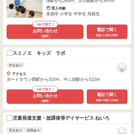
堺駅から265m、大小路駅から391m
受入年齢
未就学 小学生 中学生 高校生
1分で完了！
電話で聞く
お問い合わせ
050-1720-9781
（無料）
スミノエ キッズ ラボ
空きあり
リストに
保存
アクセス
ポートタウン西駅から325m、中ふ頭駅から522m
1分で完了！
電話で聞く
お問い合わせ
050-1807-2784
（無料）
児童発達支援・放課後等デイサービス ねいろ
空きあり
送迎あり
リストに