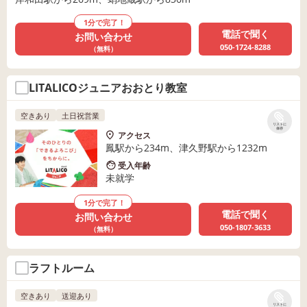
1分で完了！
電話で聞く
お問い合わせ
050-1724-8288
（無料）
LITALICOジュニアおおとり教室
空きあり
土日祝営業
リストに
保存
アクセス
鳳駅から234m、津久野駅から1232m
受入年齢
未就学
1分で完了！
電話で聞く
お問い合わせ
050-1807-3633
（無料）
ラフトルーム
空きあり
送迎あり
リストに