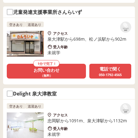
児童発達支援事業所さんらいず
空きあり
送迎あり
リストに
保存
アクセス
泉大津駅から698m、松ノ浜駅から902m
受入年齢
未就学
1分で完了！
電話で聞く
お問い合わせ
050-1792-4565
（無料）
Delight 泉大津教室
空きあり
送迎あり
リストに
保存
アクセス
忠岡駅から1091m、泉大津駅から1132m
受入年齢
未就学