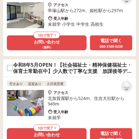
保存
アクセス
帝塚山駅から272m、姫松駅から297m
受入年齢
未就学 小学生 中学生 高校生
1分で完了！
電話で聞く
お問い合わせ
050-3189-0239
（無料）
令和8年5月OPEN！【社会福祉士・精神保健福祉士・
保育士常勤在中】少人数で丁寧な支援 放課後等デイ
サービスOhana
空きあり
送迎あり
土日祝営業
リストに
保存
アクセス
北加賀屋駅から524m、住吉大社駅から
949m
受入年齢
未就学
1分で完了！
電話で聞く
お問い合わせ