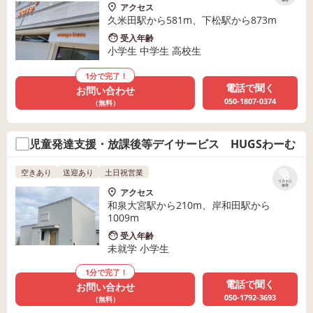
保存
アクセス
久米田駅から581m、下松駅から873m
受入年齢
小学生 中学生 高校生
1分で完了！
電話で聞く
お問い合わせ
050-1807-0374
（無料）
児童発達支援・放課後等デイサービス HUGSわーむ
空きあり
送迎あり
土日祝営業
リストに
保存
アクセス
和泉大宮駅から210m、岸和田駅から
1009m
受入年齢
未就学 小学生
1分で完了！
電話で聞く
お問い合わせ
050-1792-3693
（無料）