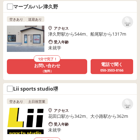
マーブルハレ津久野
空きあり
送迎あり
リストに
保存
アクセス
津久野駅から544m、船尾駅から1317m
受入年齢
未就学
1分で完了！
電話で聞く
お問い合わせ
050-3503-8166
（無料）
Lii sports studio堺
空きあり
土日祝営業
リストに
保存
アクセス
花田口駅から342m、大小路駅から362m
受入年齢
未就学