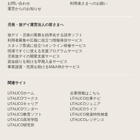
お問い合わせ
利用者さまへのお願い
運営からのお知らせ
児発・放デイ運営法人の皆さまへ
放デイ・児発の業務を効率化する請求ソフト
利用者募集や広報に役立つ情報発信サービス
スタッフ育成に役立つオンライン研修サービス
現場ですぐに使える支援プログラムサービス
児発放デイの開業支援サービス
資金繰りを助ける早期入金サービス
事業譲渡・売買を助けるM&A仲介サービス
関連サイト
LITALICOホーム
企業情報はこちら
LITALICOワークス
LITALICO仕事ナビ
LITALICOキャリア
LITALICOジュニア
LITALICOワンダー
LITALICOライフ
LITALICO教育ソフト
LITALICO発達特性検査
LITALICO高等学院
LITALICOレジデンス
LITALICO研究所