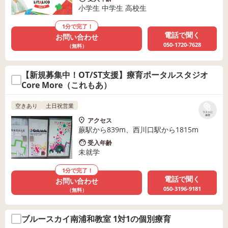
小学生 中学生 高校生
1分で完了！
電話で聞く
お問い合わせ
050-1720-7628
（無料）
【新規募集中！OT/ST支援】療育ポータルスタジオ
Core More（これもあ）
空きあり
土日祝営業
リストに
保存
アクセス
蕨駅から839m、西川口駅から1815m
受入年齢
未就学
1分で完了！
電話で聞く
お問い合わせ
050-3196-9181
（無料）
ブルースカイ南浦和教室 1対1の個別療育