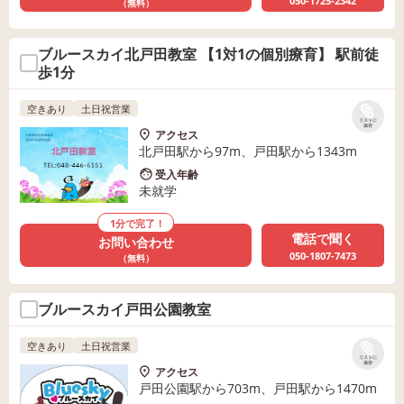
050-1725-2342
（無料）
ブルースカイ北戸田教室 【1対1の個別療育】 駅前徒
歩1分
空きあり
土日祝営業
リストに
保存
アクセス
北戸田駅から97m、戸田駅から1343m
受入年齢
未就学
1分で完了！
電話で聞く
お問い合わせ
050-1807-7473
（無料）
ブルースカイ戸田公園教室
空きあり
土日祝営業
リストに
保存
アクセス
戸田公園駅から703m、戸田駅から1470m