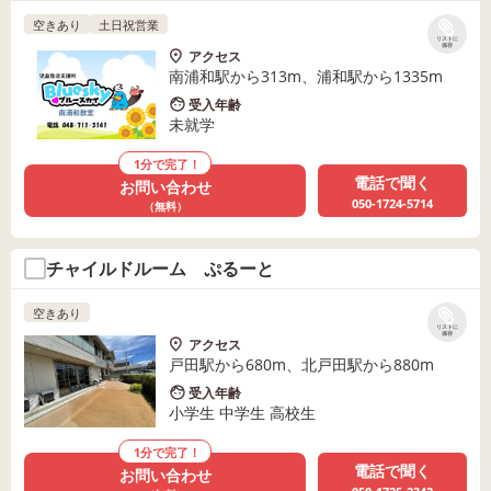
空きあり
土日祝営業
リストに
保存
アクセス
南浦和駅から313m、浦和駅から1335m
受入年齢
未就学
1分で完了！
電話で聞く
お問い合わせ
050-1724-5714
（無料）
チャイルドルーム ぷるーと
空きあり
リストに
保存
アクセス
戸田駅から680m、北戸田駅から880m
受入年齢
小学生 中学生 高校生
1分で完了！
電話で聞く
お問い合わせ