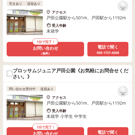
空きあり
送迎あり
リストに
保存
アクセス
戸田公園駅から501m、戸田駅から1192m
受入年齢
未就学
1分で完了！
電話で聞く
お問い合わせ
050-1721-6568
（無料）
ブロッサムジュニア戸田公園《お気軽にお問合せくだ
さい。》
問い合わせ受付中
送迎あり
リストに
保存
アクセス
戸田公園駅から501m、戸田駅から1192m
受入年齢
未就学 小学生 中学生
1分で完了！
電話で聞く
お問い合わせ