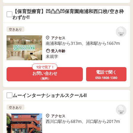
【保育型療育】凹凸凸凹保育園南浦和西口校/空き枠
わずか!!
空きあり
リストに
保存
アクセス
南浦和駅から313m、浦和駅から1667m
受入年齢
未就学
1分で完了！
電話で聞く
お問い合わせ
050-1808-1380
（無料）
ムーインターナショナルスクールII
空きあり
リストに
保存
アクセス
西川口駅から687m、川口駅から2017m