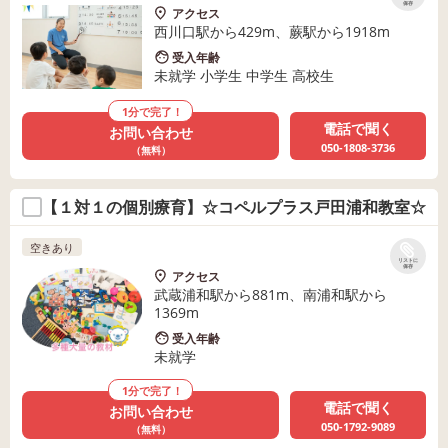
保存
アクセス
西川口駅から429m、蕨駅から1918m
受入年齢
未就学 小学生 中学生 高校生
1分で完了！
電話で聞く
お問い合わせ
050-1808-3736
（無料）
【１対１の個別療育】☆コペルプラス戸田浦和教室☆
空きあり
リストに
保存
アクセス
武蔵浦和駅から881m、南浦和駅から
1369m
受入年齢
未就学
1分で完了！
電話で聞く
お問い合わせ
050-1792-9089
（無料）