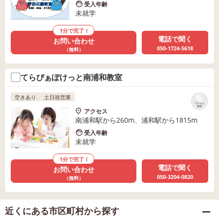
受入年齢
未就学
1分で完了！
電話で聞く
お問い合わせ
050-1724-5618
（無料）
てらぴぁぽけっと南浦和教室
空きあり
土日祝営業
リストに
保存
アクセス
南浦和駅から260m、浦和駅から1815m
受入年齢
未就学
1分で完了！
電話で聞く
お問い合わせ
050-3204-0820
（無料）
近くにある市区町村から探す