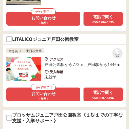
1分で完了！
電話で聞く
お問い合わせ
050-1784-1595
（無料）
LITALICOジュニア戸田公園教室
空きあり
土日祝営業
リストに
保存
アクセス
戸田公園駅から773m、戸田駅から1446m
受入年齢
未就学
1分で完了！
電話で聞く
お問い合わせ
050-1807-5496
（無料）
ブロッサムジュニア戸田公園教室《１対１での丁寧な
支援・入学サポート》