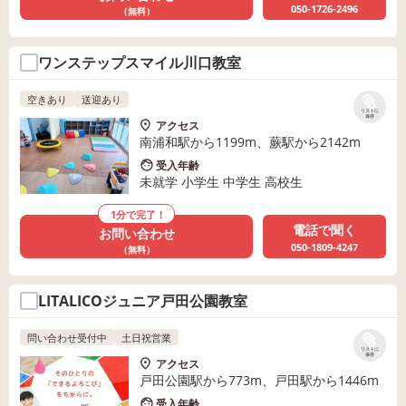
050-1726-2496
（無料）
ワンステップスマイル川口教室
空きあり
送迎あり
リストに
保存
アクセス
南浦和駅から1199m、蕨駅から2142m
受入年齢
未就学 小学生 中学生 高校生
1分で完了！
電話で聞く
お問い合わせ
050-1809-4247
（無料）
LITALICOジュニア戸田公園教室
問い合わせ受付中
土日祝営業
リストに
保存
アクセス
戸田公園駅から773m、戸田駅から1446m
受入年齢