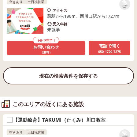
空きあり
土日祝営業
リストに
保存
アクセス
蕨駅から198m、西川口駅から1727m
受入年齢
未就学
1分で完了！
電話で聞く
お問い合わせ
050-1720-7275
（無料）
現在の検索条件を保存する
このエリアの近くにある施設
【運動療育】TAKUMI（たくみ）川口教室
空きあり
土日祝営業
リストに