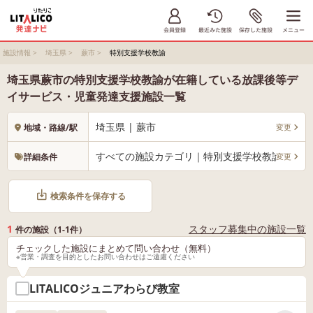
施設情報
>
埼玉県
>
蕨市
>
特別支援学校教諭
埼玉県蕨市の特別支援学校教諭が在籍している放課後等デ
イサービス・児童発達支援施設一覧
埼玉県 | 蕨市
変更
地域・路線/駅
すべての施設カテゴリ｜特別支援学校教諭
変更
詳細条件
検索条件を保存する
1
スタッフ募集中の施設一覧
件の施設（1-1件）
チェックした施設にまとめて問い合わせ（無料）
※営業・調査を目的としたお問い合わせはご遠慮ください
LITALICOジュニアわらび教室