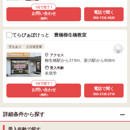
1分で完了！
電話で聞く
お問い合わせ
050-1726-9820
（無料）
てらぴぁぽけっと 豊橋柳生橋教室
空きあり
土日祝営業
リストに
保存
アクセス
柳生橋駅から319m、新川駅から808m
受入年齢
未就学
1分で完了！
電話で聞く
お問い合わせ
050-3138-2710
（無料）
詳細条件から探す
受入年齢で探す