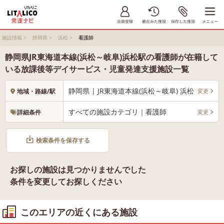
施設情報
>
静岡県
>
浜松
>
看護師
静岡県JR東海道本線(浜松～岐阜)浜松駅の看護師が在籍して
いる放課後等デイサービス・児童発達支援施設一覧
静岡県 | JR東海道本線(浜松～岐阜) 浜松
変更
地域・路線/駅
すべての施設カテゴリ｜看護師
変更
詳細条件
検索条件を保存する
お探しの施設は見つかりませんでした
条件を変更してお探しください
このエリアの近くにある施設