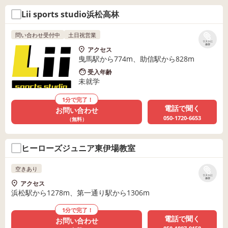
Lii sports studio浜松高林
問い合わせ受付中
土日祝営業
リストに
保存
アクセス
曳馬駅から774m、助信駅から828m
受入年齢
未就学
1分で完了！
電話で聞く
お問い合わせ
050-1720-6653
（無料）
ヒーローズジュニア東伊場教室
空きあり
リストに
保存
アクセス
浜松駅から1278m、第一通り駅から1306m
1分で完了！
電話で聞く
お問い合わせ