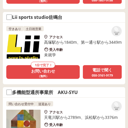
050-1807-9158
（無料）
Lii sports studio佐鳴台
空きあり
土日祝営業
リストに
保存
アクセス
高塚駅から1840m、第一通り駅から3449m
受入年齢
未就学
1分で完了！
電話で聞く
お問い合わせ
050-3161-9179
（無料）
多機能型通所事業所 AKU-SYU
問い合わせ受付中
送迎あり
リストに
保存
アクセス
天竜川駅から2789m、浜松駅から3376m
受入年齢