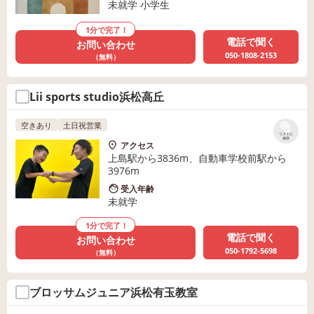
未就学 小学生
1分で完了！
電話で聞く
お問い合わせ
050-1808-2153
（無料）
Lii sports studio浜松高丘
空きあり
土日祝営業
リストに
保存
アクセス
上島駅から3836m、自動車学校前駅から
3976m
受入年齢
未就学
1分で完了！
電話で聞く
お問い合わせ
050-1792-5698
（無料）
ブロッサムジュニア浜松有玉教室