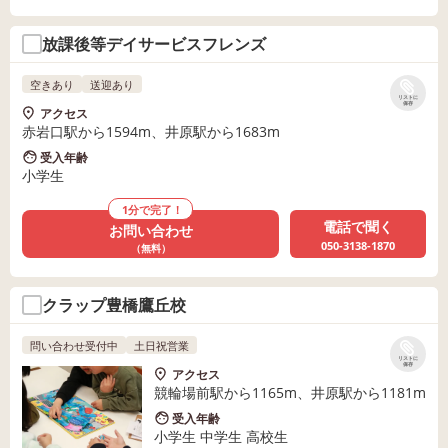
放課後等デイサービスフレンズ
空きあり
送迎あり
リストに
保存
アクセス
赤岩口駅から1594m、井原駅から1683m
受入年齢
小学生
1分で完了！
電話で聞く
お問い合わせ
050-3138-1870
（無料）
クラップ豊橋鷹丘校
問い合わせ受付中
土日祝営業
リストに
保存
アクセス
競輪場前駅から1165m、井原駅から1181m
受入年齢
小学生 中学生 高校生