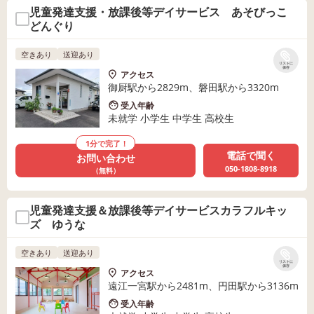
児童発達支援・放課後等デイサービス あそびっこ
どんぐり
空きあり
送迎あり
リストに
保存
アクセス
御厨駅から2829m、磐田駅から3320m
受入年齢
未就学 小学生 中学生 高校生
1分で完了！
電話で聞く
お問い合わせ
050-1808-8918
（無料）
児童発達支援＆放課後等デイサービスカラフルキッ
ズ ゆうな
空きあり
送迎あり
リストに
保存
アクセス
遠江一宮駅から2481m、円田駅から3136m
受入年齢