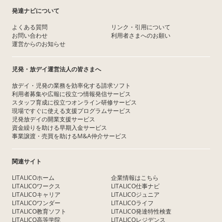
発達ナビについて
よくある質問
リンク・引用について
お問い合わせ
利用者さまへのお願い
運営からのお知らせ
児発・放デイ運営法人の皆さまへ
放デイ・児発の業務を効率化する請求ソフト
利用者募集や広報に役立つ情報発信サービス
スタッフ育成に役立つオンライン研修サービス
現場ですぐに使える支援プログラムサービス
児発放デイの開業支援サービス
資金繰りを助ける早期入金サービス
事業譲渡・売買を助けるM&A仲介サービス
関連サイト
LITALICOホーム
企業情報はこちら
LITALICOワークス
LITALICO仕事ナビ
LITALICOキャリア
LITALICOジュニア
LITALICOワンダー
LITALICOライフ
LITALICO教育ソフト
LITALICO発達特性検査
LITALICO高等学院
LITALICOレジデンス