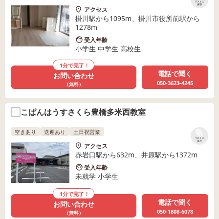
リストに
保存
アクセス
掛川駅から1095m、掛川市役所前駅から
1278m
受入年齢
小学生 中学生 高校生
1分で完了！
電話で聞く
お問い合わせ
050-3623-4245
（無料）
こぱんはうすさくら豊橋多米西教室
空きあり
送迎あり
土日祝営業
リストに
保存
アクセス
赤岩口駅から632m、井原駅から1372m
受入年齢
未就学 小学生
1分で完了！
電話で聞く
お問い合わせ
050-1808-6078
（無料）