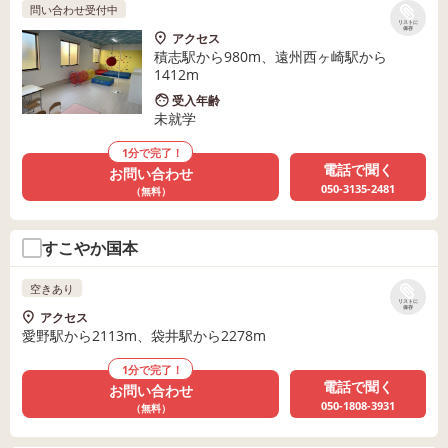
問い合わせ受付中
リストに
保存
アクセス
積志駅から980m、遠州西ヶ崎駅から
1412m
受入年齢
未就学
1分で完了！
電話で聞く
お問い合わせ
050-3135-2481
（無料）
すこやか国本
空きあり
リストに
保存
アクセス
愛野駅から2113m、袋井駅から2278m
1分で完了！
電話で聞く
お問い合わせ
050-1808-3931
（無料）