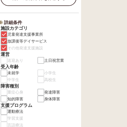
詳細条件
施設カテゴリ
児童発達支援事業所
放課後等デイサービス
その他発達支援施設
運営
送迎あり
土日祝営業
受入年齢
未就学
小学生
中学生
高校生
障害種別
重症心身
発達障害
知的障害
身体障害
支援プログラム
運動療法
学習支援
言語療法