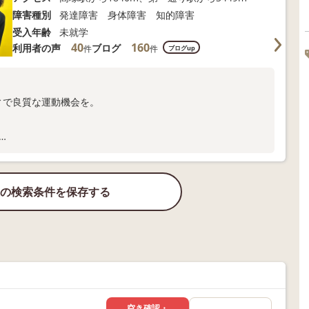
障害種別
発達障害 身体障害 知的障害
受入年齢
未就学
40
160
利用者の声
ブログ
件
件
ブログup
ィで良質な運動機会を。
合わせください。
の検索条件を保存する
空き確認・