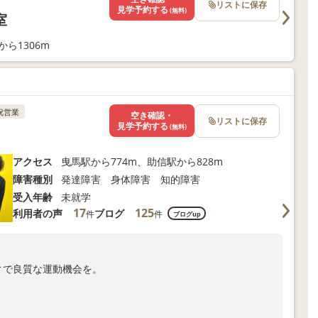
リストに保存
見学予約する
(無料)
室
ら1306m
祝営業
空き確認・
リストに保存
見学予約する
(無料)
アクセス
曳馬駅から774m、助信駅から828m
障害種別
発達障害 身体障害 知的障害
受入年齢
未就学
17
125
利用者の声
ブログ
件
件
ブログup
ィで良質な運動機会を。