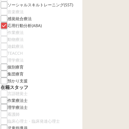
ソーシャルスキルトレーニング(SST)
音楽療法
感覚統合療法
応用行動分析(ABA)
作業療法
動物療法
遊戯療法
TEACCH
理学療法
個別療育
集団療育
預かり支援
在籍スタッフ
言語聴覚士
作業療法士
理学療法士
看護師
臨床心理士・臨床発達心理士
児童指導員