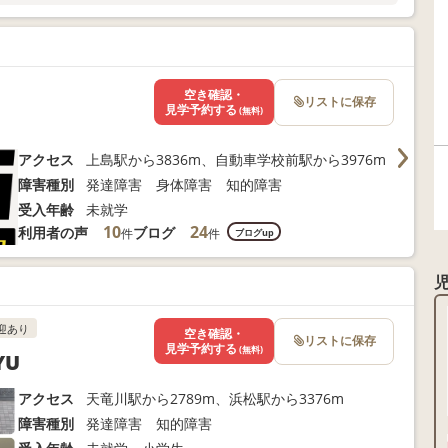
合わせください。
空き確認・
リストに保存
見学予約する
(無料)
アクセス
上島駅から3836m、自動車学校前駅から3976m
障害種別
発達障害 身体障害 知的障害
受入年齢
未就学
10
24
利用者の声
ブログ
件
件
ブログup
迎あり
空き確認・
リストに保存
見学予約する
(無料)
YU
アクセス
天竜川駅から2789m、浜松駅から3376m
障害種別
発達障害 知的障害