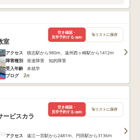
空き確認・
リストに保存
見学予約する
(無料)
教室
アクセス
積志駅から980m、遠州西ヶ崎駅から1412m
障害種別
発達障害 知的障害
受入年齢
未就学
2
ブログ
件
空き確認・
リストに保存
見学予約する
(無料)
サービスカラ
アクセス
遠江一宮駅から2481m、円田駅から3136m