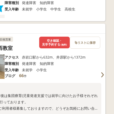
障害種別
発達障害 知的障害
受入年齢
未就学 小学生 中学生 高校生
日祝営業
空き確認・
リストに保存
見学予約する
(無料)
西教室
アクセス
赤岩口駅から632m、井原駅から1372m
障害種別
発達障害 知的障害
受入年齢
未就学 小学生
66
ブログ
件
午後は集団療育(児童発達支援では就学に向けたお子様それぞれ
を行っております。
ご利用者様募集しておりますので、どうぞお気軽にお問い合わ