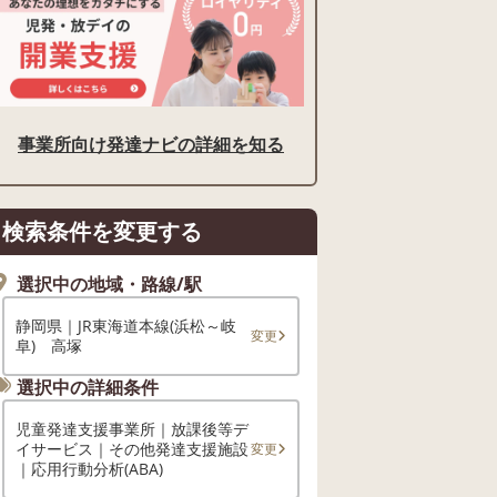
事業所向け発達ナビの詳細を知る
検索条件を変更する
選択中の地域・路線/駅
静岡県｜JR東海道本線(浜松～岐
変更
阜) 高塚
選択中の詳細条件
児童発達支援事業所｜放課後等デ
イサービス｜その他発達支援施設
変更
｜応用行動分析(ABA)