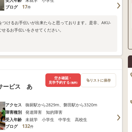
受入年齢
未就学 小学生
17
ブログ
件
つけるお手伝いが出来たらと思っております。是非、AKU-
過ごせるお手伝いをさせてください。
空き確認・
リストに保存
見学予約する
(無料)
サービス あ
アクセス
御厨駅から2829m、磐田駅から3320m
障害種別
発達障害 知的障害
受入年齢
未就学 小学生 中学生 高校生
132
ブログ
件