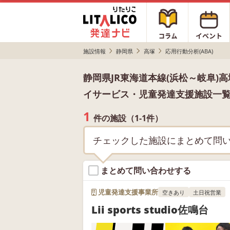
施設情報
静岡県
高塚
応用行動分析(ABA)
静岡県JR東海道本線(浜松～岐阜)
イサービス・児童発達支援施設一
1
件の施設（1-1件）
チェックした施設にまとめて問
まとめて問い合わせする
児童発達支援事業所
空きあり
土日祝営業
Lii sports studio佐鳴台