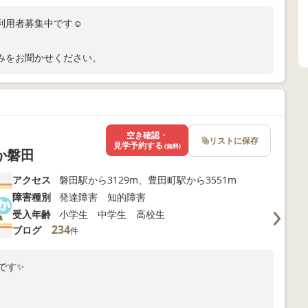
利用者募集中です☺
みをお聞かせください。
空き確認・
リストに保存
見学予約する
(無料)
か磐田
アクセス
磐田駅から3129m、豊田町駅から3551m
障害種別
発達障害 知的障害
受入年齢
小学生 中学生 高校生
234
ブログ
件
です✨