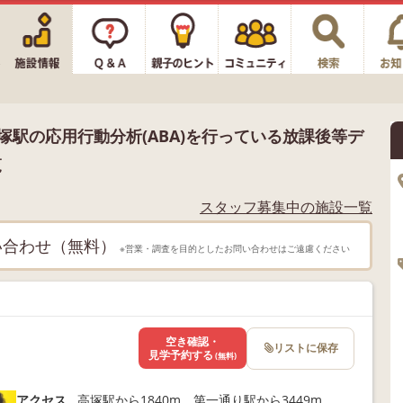
高塚駅の応用行動分析(ABA)を行っている放課後等デ
覧
スタッフ募集中の施設一覧
い合わせ（無料）
※営業・調査を目的としたお問い合わせはご遠慮ください
空き確認・
リストに保存
見学予約する
(無料)
アクセス
高塚駅から1840m、第一通り駅から3449m