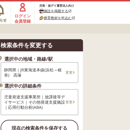
児発・放デイ運営法人向け
施設を掲載する
open_in_new
ログイン
療育教材を申込む
open_in_new
会員登録
検索条件を変更する
選択中の地域・路線/駅
静岡県｜JR東海道本線(浜松～岐
変更
阜) 高塚
選択中の詳細条件
児童発達支援事業所｜放課後等デ
イサービス｜その他発達支援施設
変更
｜応用行動分析(ABA)
現在の検索条件を保存する