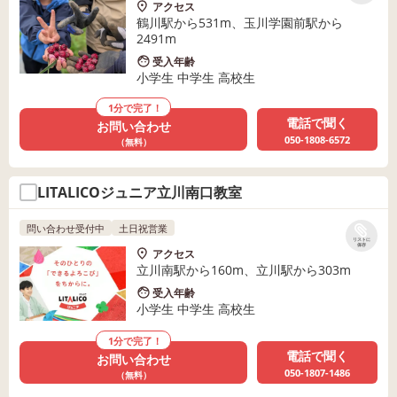
アクセス
鶴川駅から531m、玉川学園前駅から
2491m
受入年齢
小学生 中学生 高校生
1分で完了！
電話で聞く
お問い合わせ
050-1808-6572
（無料）
LITALICOジュニア立川南口教室
問い合わせ受付中
土日祝営業
リストに
保存
アクセス
立川南駅から160m、立川駅から303m
受入年齢
小学生 中学生 高校生
1分で完了！
電話で聞く
お問い合わせ
050-1807-1486
（無料）