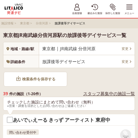
施設情報
>
東京都
>
分倍河原
>
放課後等デイサービス
東京都JR南武線分倍河原駅の放課後等デイサービス一覧
東京都 | JR南武線 分倍河原
変更
地域・路線/駅
放課後等デイサービス
変更
詳細条件
検索条件を保存する
39
スタッフ募集中の施設一覧
件の施設（1-20件）
チェックした施設にまとめて問い合わせ（無料）
※営業・調査を目的としたお問い合わせはご遠慮ください
あいでぃえーる きっず アーティスト 東府中
問い合わせ受付中
リストに