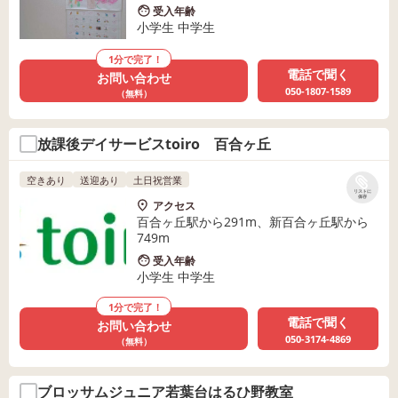
受入年齢
小学生 中学生
1分で完了！
電話で聞く
お問い合わせ
050-1807-1589
（無料）
放課後デイサービスtoiro 百合ヶ丘
空きあり
送迎あり
土日祝営業
リストに
保存
アクセス
百合ヶ丘駅から291m、新百合ヶ丘駅から
749m
受入年齢
小学生 中学生
1分で完了！
電話で聞く
お問い合わせ
050-3174-4869
（無料）
ブロッサムジュニア若葉台はるひ野教室