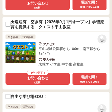
電話で聞く
お問い合わせ
050-3145-2490
（無料）
★送迎有 空き有【2026年9月1日オープン】学習療
育を提供する クエスト平山教室
空きあり
送迎あり
リストに
保存
アクセス
平山城址公園駅から106m、南平駅から
1247m
受入年齢
未就学 小学生 中学生 高校生
1分で完了！
電話で聞く
お問い合わせ
050-1794-9984
（無料）
自由な学び場SOU！
空きあり
送迎あり
リストに
保存