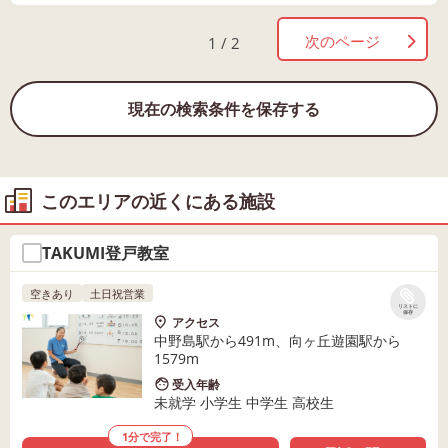
次のページ
1 / 2
現在の検索条件を保存する
このエリアの近くにある施設
TAKUMI登戸教室
空きあり
土日祝営業
リストに
保存
アクセス
中野島駅から491m、向ヶ丘遊園駅から
1579m
受入年齢
未就学 小学生 中学生 高校生
1分で完了！