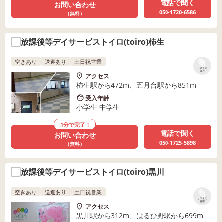
電話で聞く
お問い合わせ
050-1720-6586
（無料）
放課後等デイサービストイロ(toiro)柿生
空きあり
送迎あり
土日祝営業
リストに
保存
アクセス
柿生駅から472m、五月台駅から851m
受入年齢
小学生 中学生
1分で完了！
電話で聞く
お問い合わせ
050-1725-5898
（無料）
放課後等デイサービストイロ(toiro)黒川
空きあり
送迎あり
土日祝営業
リストに
保存
アクセス
黒川駅から312m、はるひ野駅から699m