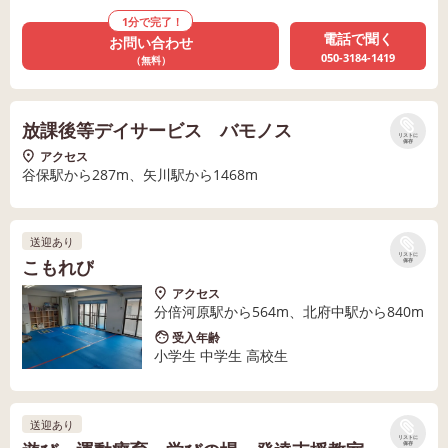
1分で完了！
電話で聞く
お問い合わせ
050-3184-1419
（無料）
放課後等デイサービス バモノス
リストに
保存
アクセス
谷保駅から287m、矢川駅から1468m
送迎あり
リストに
こもれび
保存
アクセス
分倍河原駅から564m、北府中駅から840m
受入年齢
小学生 中学生 高校生
送迎あり
リストに
保存