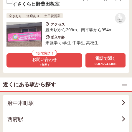
すさくら日野豊田教室
空きあり
送迎あり
土日祝営業
リストに
保存
アクセス
豊田駅から209m、南平駅から954m
受入年齢
未就学 小学生 中学生 高校生
1分で完了！
電話で聞く
お問い合わせ
050-1724-6805
（無料）
近くにある駅から探す
府中本町駅
西府駅