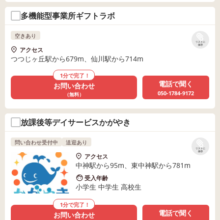
多機能型事業所ギフトラボ
空きあり
リストに
保存
アクセス
つつじヶ丘駅から679m、仙川駅から714m
1分で完了！
電話で聞く
お問い合わせ
050-1784-9172
（無料）
放課後等デイサービスかがやき
問い合わせ受付中
送迎あり
リストに
保存
アクセス
中神駅から95m、東中神駅から781m
受入年齢
小学生 中学生 高校生
1分で完了！
電話で聞く
お問い合わせ