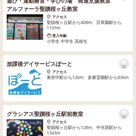
遊び・運動療育・学びの場 発達支援教室
アルファーラ聖蹟桜ヶ丘教室
アクセス
聖蹟桜ヶ丘駅から408m、百草園駅から
1197m
受入年齢
小学生 中学生 高校生
放課後デイサービスぽーと
リストに
保存
アクセス
東府中駅から126m、多磨霊園駅から836m
グラシアス聖蹟桜ヶ丘駅前教室
リストに
保存
アクセス
聖蹟桜ヶ丘駅から128m、中河原駅から
1343m