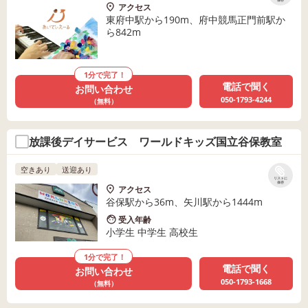
保存
アクセス
東府中駅から190m、府中競馬正門前駅か
ら842m
1分で完了！
電話で聞く
お問い合わせ
050-1793-4244
（無料）
放課後デイサービス ワールドキッズ国立谷保教室
空きあり
送迎あり
リストに
保存
アクセス
谷保駅から36m、矢川駅から1444m
受入年齢
小学生 中学生 高校生
1分で完了！
電話で聞く
お問い合わせ
050-1793-1668
（無料）