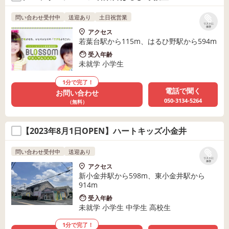
問い合わせ受付中
送迎あり
土日祝営業
リストに
保存
アクセス
若葉台駅から115m、はるひ野駅から594m
受入年齢
未就学 小学生
1分で完了！
電話で聞く
お問い合わせ
050-3134-5264
（無料）
【2023年8月1日OPEN】ハートキッズ小金井
問い合わせ受付中
送迎あり
リストに
保存
アクセス
新小金井駅から598m、東小金井駅から
914m
受入年齢
未就学 小学生 中学生 高校生
1分で完了！