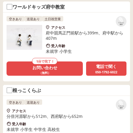
ワールドキッズ府中教室
空きあり
送迎あり
土日祝営業
リストに
保存
アクセス
府中競馬正門前駅から399m、府中駅から
407m
受入年齢
未就学 小学生
1分で完了！
電話で聞く
お問い合わせ
050-1792-6022
（無料）
根っこくらぶ
空きあり
送迎あり
リストに
保存
アクセス
分倍河原駅から512m、西府駅から652m
受入年齢
未就学 小学生 中学生 高校生