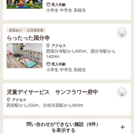
受入年齢
小学生 中学生 高校生
送迎あり
土日祝営業
リストに
らったった国分寺
保存
アクセス
西国分寺駅から695m、国分寺駅から
1409m
受入年齢
小学生 中学生 高校生
児童デイサービス サンフラワー府中
リストに
保存
アクセス
西府駅から256m、分倍河原駅から969m
問い合わせができない施設（9件）
を表示する