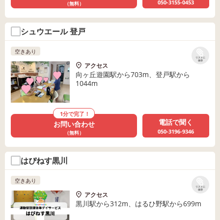
050-3155-0453
（無料）
シュウエール 登戸
空きあり
リストに
保存
アクセス
向ヶ丘遊園駅から703m、登戸駅から
1044m
1分で完了！
電話で聞く
お問い合わせ
050-3196-9346
（無料）
はぴねす黒川
空きあり
リストに
保存
アクセス
黒川駅から312m、はるひ野駅から699m