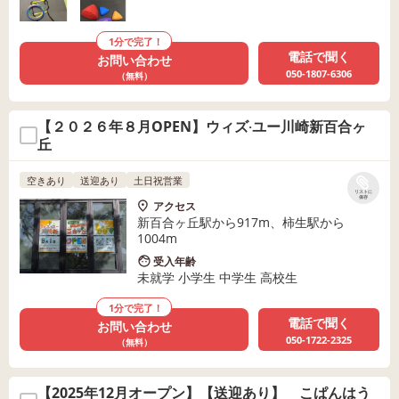
1分で完了！
電話で聞く
お問い合わせ
050-1807-6306
（無料）
【２０２６年８月OPEN】ウィズ‧ユー川崎新百合ヶ
丘
空きあり
送迎あり
土日祝営業
リストに
保存
アクセス
新百合ヶ丘駅から917m、柿生駅から
1004m
受入年齢
未就学 小学生 中学生 高校生
1分で完了！
電話で聞く
お問い合わせ
050-1722-2325
（無料）
【2025年12月オープン】【送迎あり】 こぱんはう