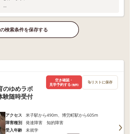
。
す。
の検索条件を保存する
空き確認・
リストに保存
見学予約する
(無料)
育のゆめラボ
体験随時受付
アクセス
米子駅から490m、博労町駅から605m
障害種別
発達障害 知的障害
受入年齢
未就学