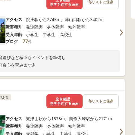
リストに保存
見学予約する
(無料)
アクセス
院庄駅から2745m、津山口駅から3402m
障害種別
発達障害 身体障害 知的障害
受入年齢
小学生 中学生 高校生
77
ブログ
件
庭遊びなど様々なイベントを準備し
好奇心を育みます♪
迎あり
空き確認・
リストに保存
見学予約する
(無料)
アクセス
東津山駅から1573m、美作大崎駅から2171m
障害種別
発達障害 身体障害 知的障害
受入年齢
未就学 小学生 中学生 高校生