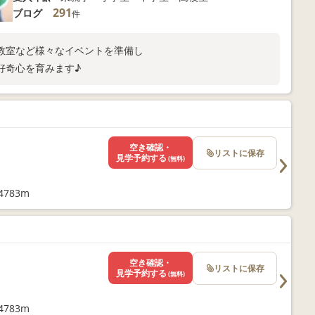
291
ブログ
件
教室など様々なイベントを準備し
好奇心を育みます♪
空き確認・
リストに保存
見学予約する
(無料)
783m
空き確認・
リストに保存
見学予約する
(無料)
783m