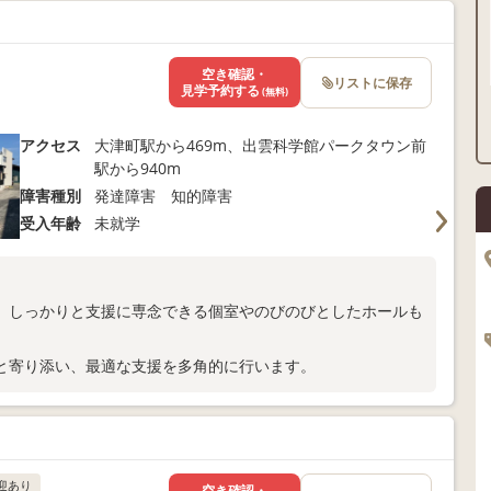
空き確認・
リストに保存
見学予約する
(無料)
アクセス
大津町駅から469m、出雲科学館パークタウン前
駅から940m
障害種別
発達障害 知的障害
受入年齢
未就学
、しっかりと支援に専念できる個室やのびのびとしたホールも
と寄り添い、最適な支援を多角的に行います。
迎あり
空き確認・