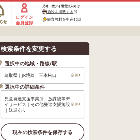
児発・放デイ運営法人向け
施設を掲載する
open_in_new
ログイン
療育教材を申込む
open_in_new
会員登録
検索条件を変更する
選択中の地域・路線/駅
鳥取県｜JR境線 三本松口
変更
選択中の詳細条件
児童発達支援事業所｜放課後等デ
イサービス｜その他発達支援施設
変更
｜送迎あり
現在の検索条件を保存する