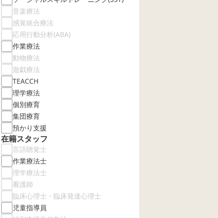
音楽療法
感覚統合療法
応用行動分析(ABA)
作業療法
動物療法
遊戯療法
TEACCH
理学療法
個別療育
集団療育
預かり支援
在籍スタッフ
言語聴覚士
作業療法士
理学療法士
看護師
臨床心理士・臨床発達心理士
児童指導員