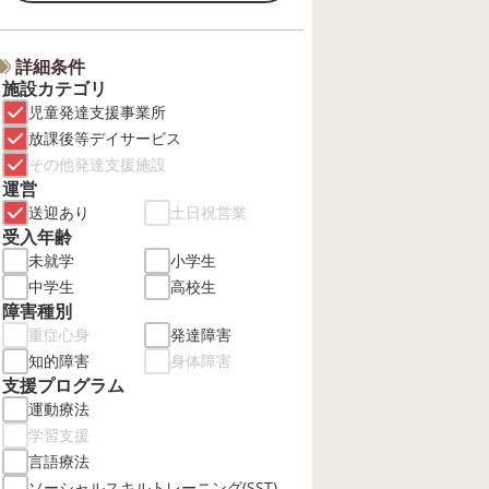
詳細条件
施設カテゴリ
児童発達支援事業所
放課後等デイサービス
その他発達支援施設
運営
送迎あり
土日祝営業
受入年齢
未就学
小学生
中学生
高校生
障害種別
重症心身
発達障害
知的障害
身体障害
支援プログラム
運動療法
学習支援
言語療法
ソーシャルスキルトレーニング(SST)