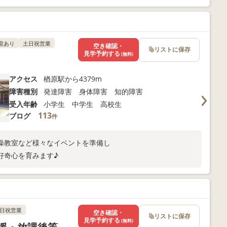
迎あり
土日祝営業
空き確認・
リストに保存
見学予約する
(無料)
アクセス
楢原駅から4379m
障害種別
発達障害 身体障害 知的障害
受入年齢
小学生 中学生 高校生
113
ブログ
件
操教室など様々なイベントを準備し
好奇心を育みます♪
日祝営業
空き確認・
リストに保存
見学予約する
(無料)