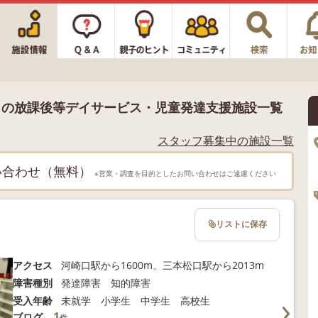
りの放課後等デイサービス・児童発達支援施設一覧
スタッフ募集中の施設一覧
い合わせ（無料）
※営業・調査を目的としたお問い合わせはご遠慮ください
リストに保存
アクセス
河崎口駅から1600m、三本松口駅から2013m
障害種別
発達障害 知的障害
受入年齢
未就学 小学生 中学生 高校生
1
ブログ
件