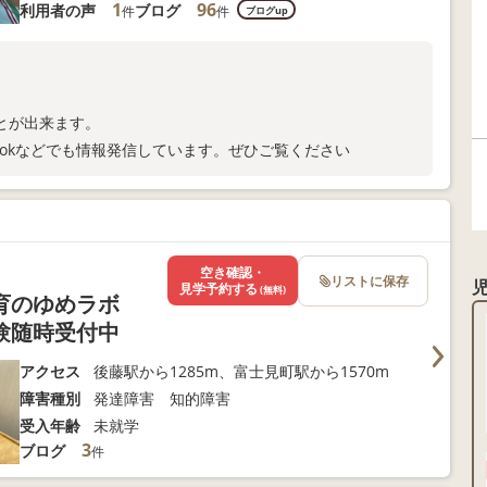
1
96
利用者の声
ブログ
件
件
ブログup
とが出来ます。
tiktokなどでも情報発信しています。ぜひご覧ください
空き確認・
リストに保存
見学予約する
(無料)
育のゆめラボ
験随時受付中
アクセス
後藤駅から1285m、富士見町駅から1570m
障害種別
発達障害 知的障害
受入年齢
未就学
3
ブログ
件