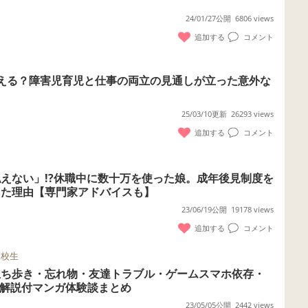
24/01/27公開
6806 views
追加する
コメント
える？障害児育児と仕事の両立の見通しが立った意外な
25/03/10更新
26293 views
追加する
コメント
えない」!?休職中に数十万を使った娘。成年後見制度を
った理由【専門家アドバイスも】
23/06/19公開
19178 views
追加する
コメント
高校生
立ち歩き・忘れ物・友達トラブル・ゲームスマホ依存・
の解説付マンガ体験談まとめ
23/05/05公開
2442 views