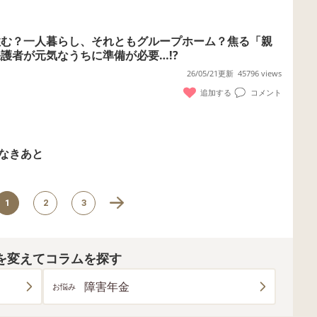
住む？一人暮らし、それともグループホーム？焦る「親
護者が元気なうちに準備が必要…!?
26/05/21更新
45796 views
追加する
コメント
なきあと
1
2
3
を変えてコラムを探す
障害年金
お悩み