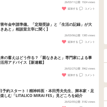
26/03/11公開
1924 views
追加する
コメント
障害年金申請準備。「定期受診」と「生活の記録」が大
なきあと」相談室主宰に聞く】
26/03/06公開
1385 views
追加する
コメント
将来の蓄えはどう作る？「親なきあと」専門家による事
の活用アドバイス【新連載】
26/02/27公開
3962 views
追加する
コメント
本日予約スタート！精神科医・本田秀夫先生、脚本家・足
む「LITALICO MIRAI FES」見どころを紹介
26/02/05公開
3182 views