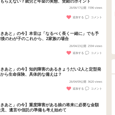
をもらえない？就労と年金の実態、受給のポイント
26/06/17公開
1596 views
追加する
コメント
なきあと」の今】本音は「なるべく長く一緒に」でも予
前後のわが子のこれから、2家族の場合
26/04/23公開
2594 views
追加する
コメント
きあと」の今】知的障害のあるきょうだい2人と定型発
策から生命保険、具体的な備えは？
26/04/09公開
3620 views
追加する
コメント
なきあと」の今】重度障害がある娘の将来に必要な金額
後見、遺言や信託の準備も考え始めて