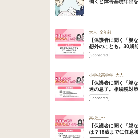
働くと障害基礎年金
大人
全年齢
【保護者に聞く「親
想外のことも。30歳
Sponsored
小学校高学年
大人
【保護者に聞く「親な
達の息子。相続税対
Sponsored
高校生〜
【保護者に聞く「親
は？18歳までに任意