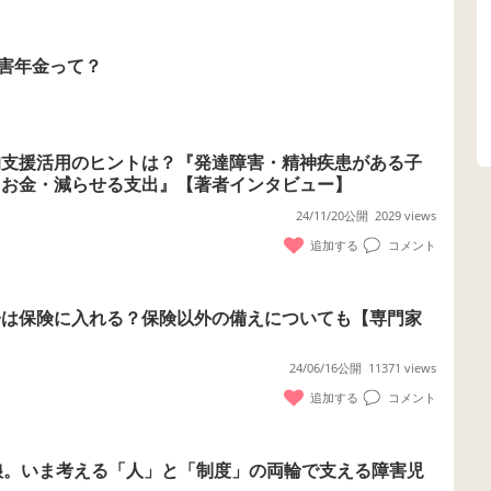
害年金って？
的支援活用のヒントは？『発達障害・精神疾患がある子
るお金・減らせる支出』【著者インタビュー】
24/11/20公開
2029 views
追加する
コメント
子は保険に入れる？保険以外の備えについても【専門家
24/06/16公開
11371 views
追加する
コメント
娘。いま考える「人」と「制度」の両輪で支える障害児