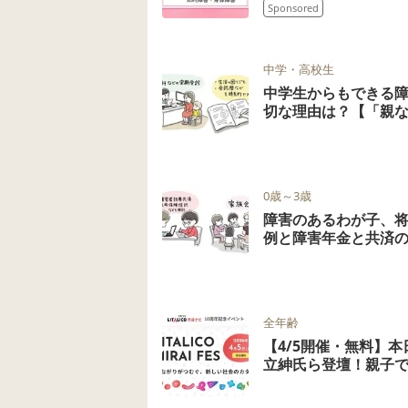
Sponsored
中学・高校生
中学生からもできる
切な理由は？【「親
0歳～3歳
障害のあるわが子、
例と障害年金と共済
全年齢
【4/5開催・無料】
立紳氏ら登壇！親子で楽し