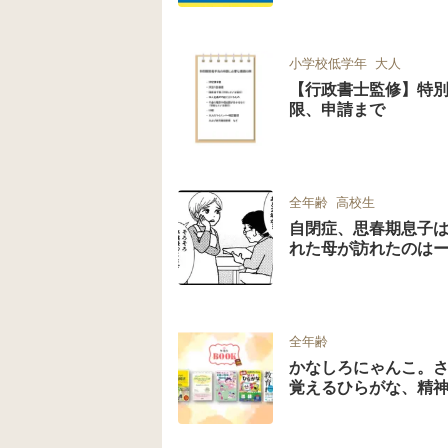
小学校低学年
大人
【行政書士監修】特
限、申請まで
全年齢
高校生
自閉症、思春期息子
れた母が訪れたのは
全年齢
かなしろにゃんこ。
覚えるひらがな、精
で全5冊