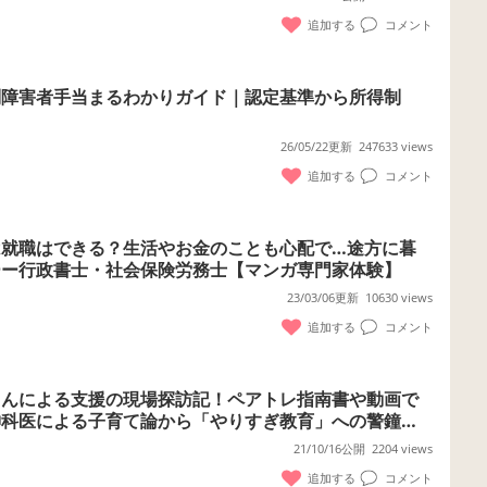
追加する
コメント
別障害者手当まるわかりガイド｜認定基準から所得制
26/05/22更新
247633 views
追加する
コメント
は就職はできる？生活やお金のことも心配で…途方に暮
ーー行政書士・社会保険労務士【マンガ専門家体験】
23/03/06更新
10630 views
追加する
コメント
さんによる支援の現場探訪記！ペアトレ指南書や動画で
神科医による子育て論から「やりすぎ教育」への警鐘ま
21/10/16公開
2204 views
追加する
コメント