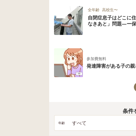
全年齢
高校生〜
自閉症息子はどこに
なきあと」問題―ー保
参加費無料
発達障害がある子の親
条件
すべて
年齢