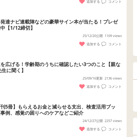
追加する
コメント
】発達ナビ連載陣などの豪華サイン本が当たる！プレゼ
【1/12締切】
25/12/20公開
1109 views
追加する
コメント
を広げる！学齢期のうちに確認したい3つのこと【親な
先生に聞く】
25/09/16更新
2136 views
追加する
コメント
刊5冊】もらえるお金と減らせる支出、検査活用ブッ
援事例、感覚の困りへのケアなどご紹介
24/12/27公開
2257 views
追加する
コメント