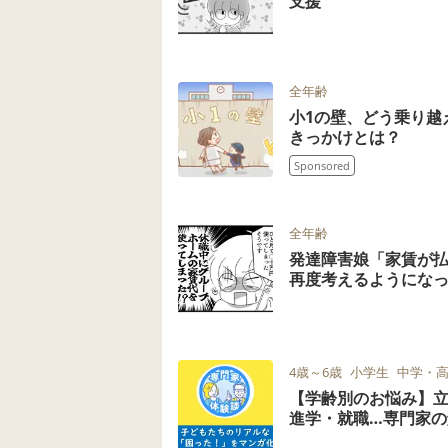
支援
全年齢
小1の壁、どう乗り越
きっかけとは？
Sponsored
全年齢
発達障害娘「家賃が払
再度考えるようにな
4歳～6歳
小学生
中学・
【学齢別のお悩み】
進学・就職…専門家