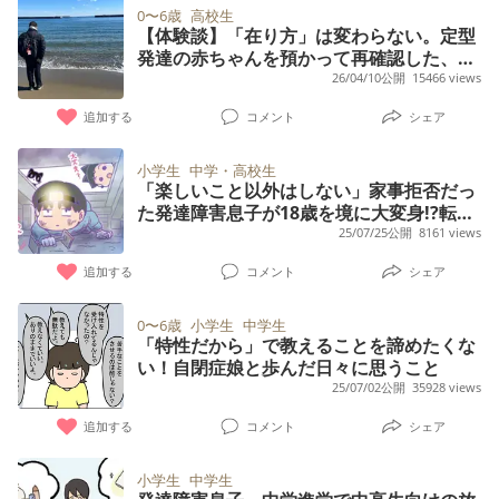
0〜6歳
高校生
【体験談】「在り方」は変わらない。定型
発達の赤ちゃんを預かって再確認した、25
歳ASD息子の特性
26/04/10公開
15466 views
追加する
コメント
シェア
小学生
中学・高校生
「楽しいこと以外はしない」家事拒否だっ
た発達障害息子が18歳を境に大変身!?転機
となったのは
25/07/25公開
8161 views
追加する
コメント
シェア
0〜6歳
小学生
中学生
「特性だから」で教えることを諦めたくな
い！自閉症娘と歩んだ日々に思うこと
25/07/02公開
35928 views
追加する
コメント
シェア
小学生
中学生