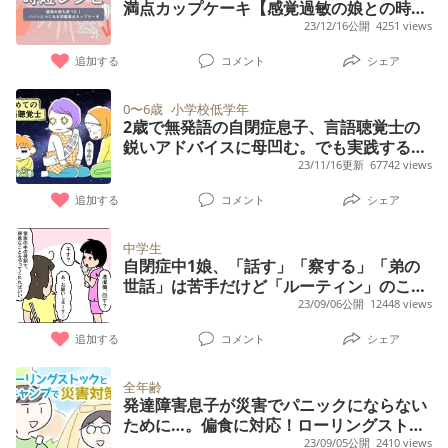
満点カップケーキ【感覚過敏の娘との時短
レシピ】
23/12/16公開
4251 views
追加する
コメント
シェア
0〜6歳
小学校低学年
2歳で無発語の自閉症息子、言語聴覚士の
鋭いアドバイスに母凹む。でも実践すると
息子に変化が…!?
23/11/16更新
67742 views
追加する
コメント
シェア
中学生
自閉症中1娘、「話す」「察する」「弟の
世話」は苦手だけど「ルーティン」のこだ
わりを活かして家庭で母より大活躍!?
23/09/06公開
12448 views
追加する
コメント
シェア
全年齢
発達障害息子が災害でパニックにならない
ために…。偏食に対応！ローリングストッ
ク術、キャンプ、普段の会話の心得など／
23/09/05公開
2410 views