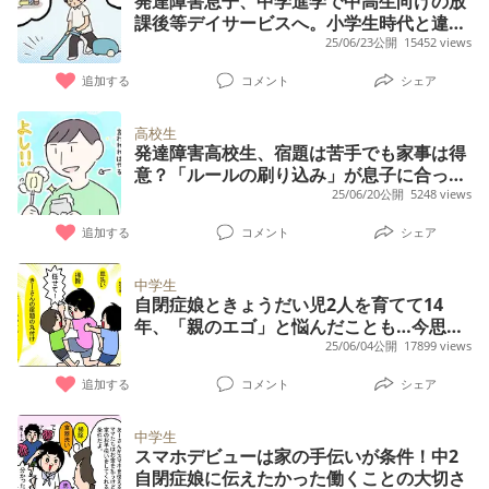
発達障害息子、中学進学で中高生向けの放
課後等デイサービスへ。小学生時代と違っ
た支援内容は？
25/06/23公開
15452 views
追加する
コメント
シェア
高校生
発達障害高校生、宿題は苦手でも家事は得
意？「ルールの刷り込み」が息子に合って
いたようで
25/06/20公開
5248 views
追加する
コメント
シェア
中学生
自閉症娘ときょうだい児2人を育てて14
年、「親のエゴ」と悩んだことも…今思う
ことは
25/06/04公開
17899 views
追加する
コメント
シェア
中学生
スマホデビューは家の手伝いが条件！中2
自閉症娘に伝えたかった働くことの大切さ