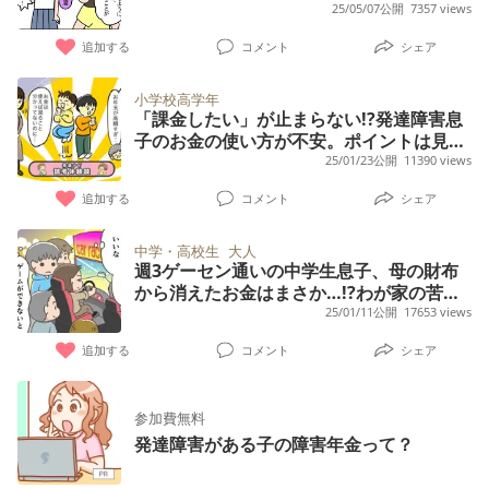
25/05/07公開
7357 views
追加する
コメント
シェア
小学校高学年
「課金したい」が止まらない!?発達障害息
子のお金の使い方が不安。ポイントは見え
る化!?将来のための対策【読者体験談】
25/01/23公開
11390 views
追加する
コメント
シェア
中学・高校生
大人
週3ゲーセン通いの中学生息子、母の財布
から消えたお金はまさか…!?わが家の苦渋
の選択【専門家のアドバイスも】
25/01/11公開
17653 views
追加する
コメント
シェア
参加費無料
発達障害がある子の障害年金って？