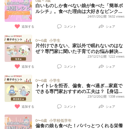
0歳～3歳
白いものしか食べない娘が食べた「簡単ボ
ルシチ」。食べた理由は大好きなピンク
色!?【感覚過敏の娘との時短レシピ】
24/01/20公開
5632 views
追加する
コメント
シェア
0〜6歳
小学生
片付けできない、家以外で眠れないのはな
ぜ？専門家に聞いた子育てのお悩み解決へ
のヒント【生活編】
23/12/21公開
1222 views
追加する
コメント
シェア
0〜6歳
小学生
トイトレを拒否、偏食、食べ過ぎ…家庭で
できる専門家おすすめの工夫は？【身辺自
立編】
23/12/20公開
1338 views
追加する
コメント
シェア
0〜6歳
小学校低学年
偏食の娘も食べた！パパっとつくれる栄養