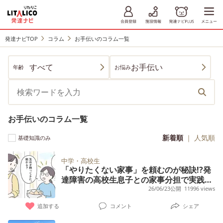
発達ナビTOP
コラム
お手伝いのコラム一覧
すべて
お手伝い
年齢
お悩み
お手伝いのコラム一覧
新着順
｜
人気順
基礎知識のみ
中学・高校生
「やりたくない家事」を頼むのが秘訣!?発
達障害の高校生息子との家事分担で実践し
た、お互い助かる逆転の発想【実体験】
26/06/23公開
11996 views
追加する
コメント
シェア