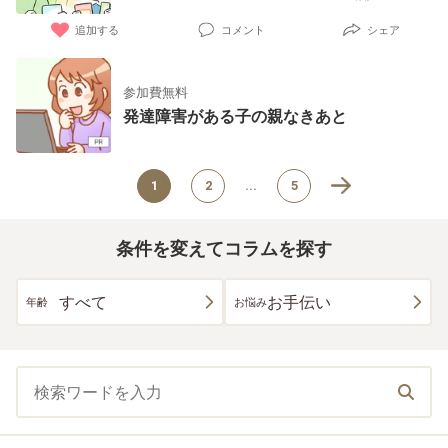
わが家の防災ノウハウ
追加する
コメント
シェア
参加費無料
発達障害がある子の親なきあと
1
2
...
5
条件を変えてコラムを探す
すべて
お手伝い
年齢
お悩み