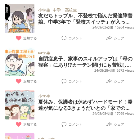
小学生
中学・高校生
友だちトラブル、不登校で悩んだ発達障害
娘。中学3年で「登校スイッチ」が入った
ワケ【読者体験談】
24/09/03公開
16264 views
追加する
コメント
シェア
中学生
自閉症息子、家事のスキルアップは「母の
観察」にあり!?カーテン開けにも苦戦して
いたのに中3の今では
24/08/28公開
5573 views
追加する
コメント
シェア
小学生
夏休み、保護者は休めずハードモード！発
達が気になる3きょうだいとの「家での過
ごし方」秘策は
24/08/08公開
17099 views
追加する
コメント
シェア