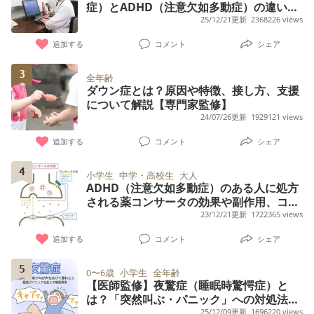
症）とADHD（注意欠如多動症）の違い
は？こだわりはどちらの特徴？
25/12/21更新
2368226 views
追加する
コメント
シェア
3
全年齢
ダウン症とは？原因や特徴、接し方、支援
について解説【専門家監修】
24/07/26更新
1929121 views
追加する
コメント
シェア
4
小学生
中学・高校生
大人
ADHD（注意欠如多動症）のある人に処方
される薬コンサータの効果や副作用、コン
サータとストラテラ違いも解説【精神科医
23/12/21更新
1722365 views
監修】
追加する
コメント
シェア
5
0〜6歳
小学生
全年齢
【医師監修】夜驚症（睡眠時驚愕症）と
は？「突然叫ぶ・パニック」への対処法、
原因、夜泣き・てんかんとの違い
25/12/09更新
1696220 views