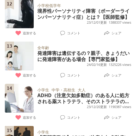
12
小学校低学年
境界性パーソナリティ障害（ボーダーライ
ンパーソナリティ症）とは？【医師監修】
23/12/01更新
1388337 views
追加する
コメント
シェア
13
全年齢
発達障害は遺伝するの？親子、きょうだい
に発達障害がある場合【専門家監修】
24/02/16更新
1325226 views
追加する
コメント
シェア
14
小学生
中学・高校生
大人
ADHD（注意欠如多動症）のある人に処方
される薬ストラテラ、そのストラテラの効
果・副作用について詳しく解説します
23/12/20更新
1190387 views
追加する
コメント
シェア
15
小学生