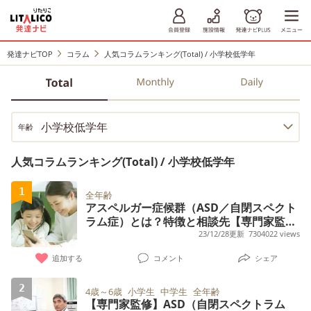
発達ナビTOP
コラム
人気コラムランキング(Total) / 小学校低学年
小学校低学年
年齢
人気コラムランキング(Total) / 小学校低学年
1
全年齢
アスペルガー症候群（ASD／自閉スペクト
ラム症）とは？特徴と相談先【専門家監
修】
23/12/28更新
7304022 views
追加する
コメント
シェア
2
4歳～6歳
小学生
中学生
全年齢
【専門家監修】ASD（自閉スペクトラム