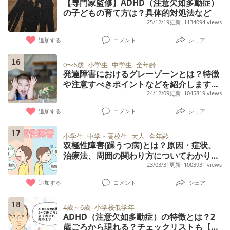
【専門家監修】ADHD（注意欠如多動症）
の子どもの育て方は？具体的対処法など
25/12/19更新
1134094 views
追加する
コメント
シェア
16
0〜6歳
小学生
中学生
全年齢
発達障害におけるグレーゾーンとは？特徴
や注意すべきポイントなどを紹介します！
【専門家監修】
24/12/09更新
1045819 views
追加する
コメント
シェア
17
小学生
中学・高校生
大人
全年齢
双極性障害(躁うつ病)とは？原因・症状、
治療法、周囲の関わり方についてわかりや
すく解説します【精神科医監修】
23/03/31更新
1003931 views
追加する
コメント
シェア
18
4歳～6歳
小学校低学年
ADHD（注意欠如多動症）の特徴とは？2
歳ごろから現れる？チェックリストも【専