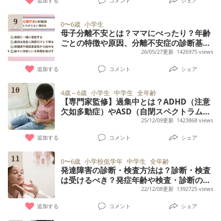
追加する
コメント
シェア
9
0〜6歳
小学生
母子分離不安とは？ママにべったり？年齢
ごとの特徴や原因、分離不安症の診断基準
も【小児科医監修】
26/05/27更新
1426975 views
追加する
コメント
シェア
10
4歳～6歳
小学生
中学生
全年齢
【専門家監修】過集中とは？ADHD（注意
欠如多動症）やASD（自閉スペクトラム
症）との関連、声かけ無視への対策
25/12/09更新
1423868 views
追加する
コメント
シェア
11
0〜6歳
小学校低学年
中学生
全年齢
発達障害の診断・検査方法は？診断・検査
は受けるべき？発症年齢や検査・診断の方
法を紹介します【専門家監修】
22/12/08更新
1392725 views
追加する
コメント
シェア