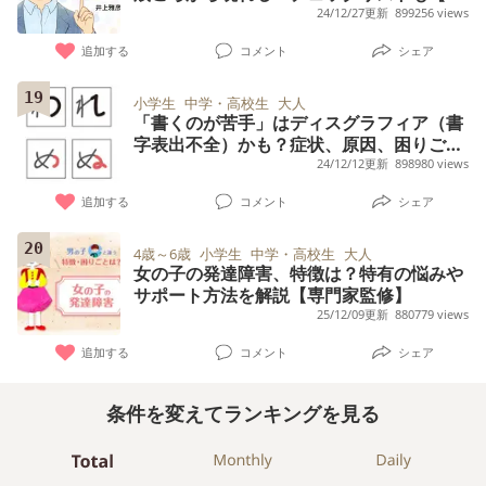
門家監修】
24/12/27更新
899256 views
追加する
コメント
シェア
19
小学生
中学・高校生
大人
「書くのが苦手」はディスグラフィア（書
字表出不全）かも？症状、原因、困りご
と、対処法まとめ【専門家監修】
24/12/12更新
898980 views
追加する
コメント
シェア
20
4歳～6歳
小学生
中学・高校生
大人
女の子の発達障害、特徴は？特有の悩みや
サポート方法を解説【専門家監修】
25/12/09更新
880779 views
追加する
コメント
シェア
条件を変えてランキングを見る