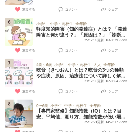
追加する
コメント
シェア
6
小学生
中学・高校生
全年齢
軽度知的障害（知的発達症）とは？ 「発達
障害と何が違う？」「原因は？」「診断は
どこで？」【専門家が監修】
25/12/09更新
1669839 views
追加する
コメント
シェア
7
4歳～6歳
小学生
中学・高校生
大人
全年齢
吃音（きつおん）とは？吃音の3つの種類
や症状、原因、治療法について詳しく解
説！【専門家監修】
23/12/05更新
1650364 views
追加する
コメント
シェア
8
0〜6歳
小学生
中学・高校生
全年齢
【専門家監修】知能指数（IQ）とは？目
安、平均値、測り方、知能指数が低い場合
の特徴や支援について解説
25/12/21更新
1452817 views