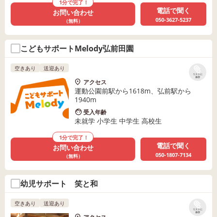
1分で完了！
電話で聞く
お問い合わせ
050-3627-5237
（無料）
こどもサポートMelody弘前田園
空きあり
送迎あり
リストに
保存
アクセス
運動公園前駅から1618m、弘前駅から
1940m
受入年齢
未就学 小学生 中学生 高校生
1分で完了！
電話で聞く
お問い合わせ
050-1807-7134
（無料）
幼児サポート 笑と和
空きあり
送迎あり
リストに
保存