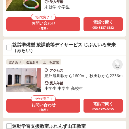
受入年齢
未就学 小学生
1分で完了！
電話で聞く
お問い合わせ
050-3137-6182
（無料）
就労準備型 放課後等デイサービス じぶんいろ未来
（みらい）
空きあり
送迎あり
土日祝営業
リストに
保存
アクセス
泉外旭川駅から1609m、秋田駅から2236m
受入年齢
小学生 中学生 高校生
1分で完了！
電話で聞く
お問い合わせ
050-1725-6655
（無料）
運動学習支援教室ふれんず山王教室