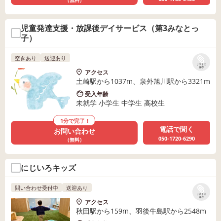
（無料）
児童発達支援・放課後デイサービス（第3みなとっ
子）
空きあり
送迎あり
リストに
保存
アクセス
土崎駅から1037m、泉外旭川駅から3321m
受入年齢
未就学 小学生 中学生 高校生
1分で完了！
電話で聞く
お問い合わせ
050-1720-6290
（無料）
にじいろキッズ
問い合わせ受付中
送迎あり
リストに
保存
アクセス
秋田駅から159m、羽後牛島駅から2548m