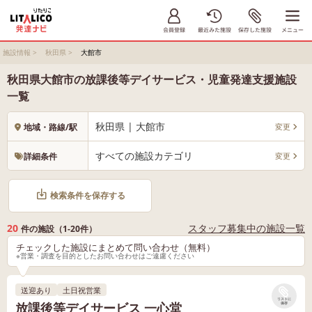
施設情報
>
秋田県
>
大館市
秋田県大館市の放課後等デイサービス・児童発達支援施設
一覧
秋田県 | 大館市
変更
地域・路線/駅
すべての施設カテゴリ
変更
詳細条件
検索条件を保存する
20
スタッフ募集中の施設一覧
件の施設（1-20件）
チェックした施設にまとめて問い合わせ（無料）
※営業・調査を目的としたお問い合わせはご遠慮ください
送迎あり
土日祝営業
リストに
放課後等デイサービス 一心堂
保存