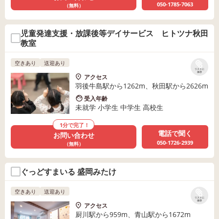
050-1785-7063
（無料）
児童発達支援・放課後等デイサービス ヒトツナ秋田
教室
空きあり
送迎あり
リストに
保存
アクセス
羽後牛島駅から1262m、秋田駅から2626m
受入年齢
未就学 小学生 中学生 高校生
1分で完了！
電話で聞く
お問い合わせ
050-1726-2939
（無料）
ぐっどすまいる 盛岡みたけ
空きあり
送迎あり
リストに
保存
アクセス
厨川駅から959m、青山駅から1672m