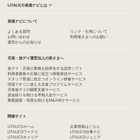
LITALICO発達ナビとは
発達ナビについて
よくある質問
リンク・引用について
お問い合わせ
利用者さまへのお願い
運営からのお知らせ
児発・放デイ運営法人の皆さまへ
放デイ・児発の業務を効率化する請求ソフト
利用者募集や広報に役立つ情報発信サービス
スタッフ育成に役立つオンライン研修サービス
現場ですぐに使える支援プログラムサービス
児発放デイの開業支援サービス
資金繰りを助ける早期入金サービス
事業譲渡・売買を助けるM&A仲介サービス
関連サイト
LITALICOホーム
企業情報はこちら
LITALICOワークス
LITALICO仕事ナビ
LITALICOキャリア
LITALICOジュニア