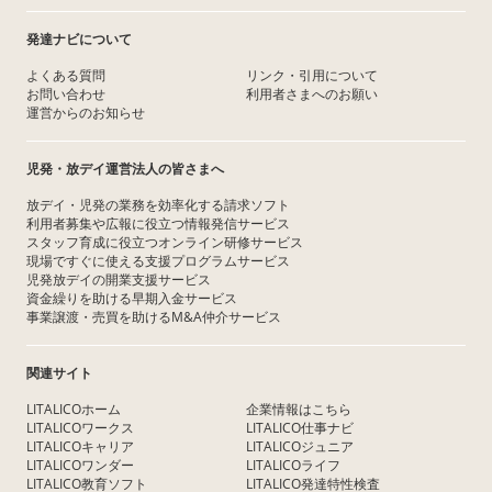
発達ナビについて
よくある質問
リンク・引用について
お問い合わせ
利用者さまへのお願い
運営からのお知らせ
児発・放デイ運営法人の皆さまへ
放デイ・児発の業務を効率化する請求ソフト
利用者募集や広報に役立つ情報発信サービス
スタッフ育成に役立つオンライン研修サービス
現場ですぐに使える支援プログラムサービス
児発放デイの開業支援サービス
資金繰りを助ける早期入金サービス
事業譲渡・売買を助けるM&A仲介サービス
関連サイト
LITALICOホーム
企業情報はこちら
LITALICOワークス
LITALICO仕事ナビ
LITALICOキャリア
LITALICOジュニア
LITALICOワンダー
LITALICOライフ
LITALICO教育ソフト
LITALICO発達特性検査