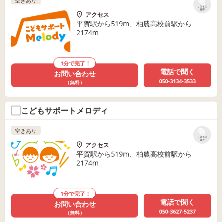
空きあり
リストに
保存
アクセス
平賀駅から519m、柏農高校前駅から
2174m
1分で完了！
電話で聞く
お問い合わせ
050-3134-3533
（無料）
こどもサポートメロディ
空きあり
リストに
保存
アクセス
平賀駅から519m、柏農高校前駅から
2174m
1分で完了！
電話で聞く
お問い合わせ
050-3627-5237
（無料）