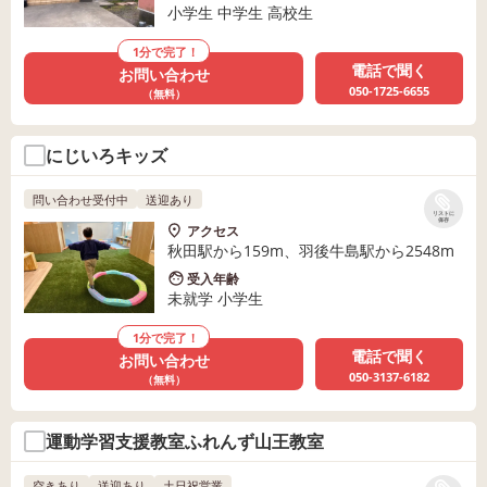
小学生 中学生 高校生
1分で完了！
電話で聞く
お問い合わせ
050-1725-6655
（無料）
にじいろキッズ
問い合わせ受付中
送迎あり
リストに
保存
アクセス
秋田駅から159m、羽後牛島駅から2548m
受入年齢
未就学 小学生
1分で完了！
電話で聞く
お問い合わせ
050-3137-6182
（無料）
運動学習支援教室ふれんず山王教室
空きあり
送迎あり
土日祝営業