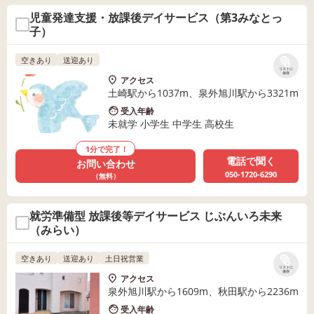
児童発達支援・放課後デイサービス（第3みなとっ
子）
空きあり
送迎あり
リストに
保存
アクセス
土崎駅から1037m、泉外旭川駅から3321m
受入年齢
未就学 小学生 中学生 高校生
1分で完了！
電話で聞く
お問い合わせ
050-1720-6290
（無料）
就労準備型 放課後等デイサービス じぶんいろ未来
（みらい）
空きあり
送迎あり
土日祝営業
リストに
保存
アクセス
泉外旭川駅から1609m、秋田駅から2236m
受入年齢