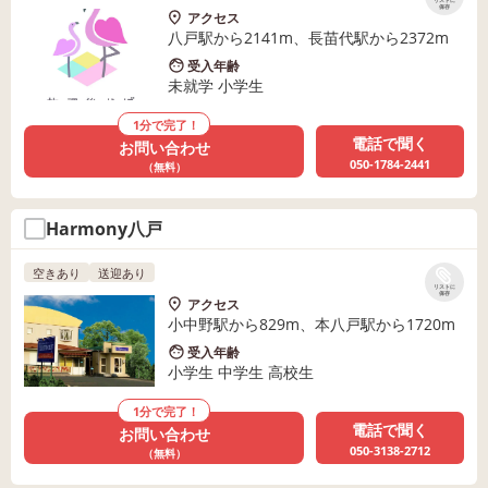
リストに
保存
アクセス
八戸駅から2141m、長苗代駅から2372m
受入年齢
未就学 小学生
1分で完了！
電話で聞く
お問い合わせ
050-1784-2441
（無料）
Harmony八戸
空きあり
送迎あり
リストに
保存
アクセス
小中野駅から829m、本八戸駅から1720m
受入年齢
小学生 中学生 高校生
1分で完了！
電話で聞く
お問い合わせ
050-3138-2712
（無料）