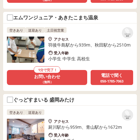
エムワンジュニア・あきたこまち温泉
空きあり
送迎あり
土日祝営業
リストに
保存
アクセス
羽後牛島駅から939m、秋田駅から2510m
受入年齢
小学生 中学生 高校生
1分で完了！
電話で聞く
お問い合わせ
050-1785-7063
（無料）
ぐっどすまいる 盛岡みたけ
空きあり
送迎あり
リストに
保存
アクセス
厨川駅から959m、青山駅から1672m
受入年齢