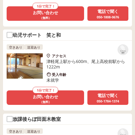
1分で完了！
電話で聞く
お問い合わせ
050-1808-0676
（無料）
幼児サポート 笑と和
空きあり
送迎あり
リストに
保存
アクセス
津軽尾上駅から600m、尾上高校前駅から
1222m
受入年齢
未就学
1分で完了！
電話で聞く
お問い合わせ
050-1784-1374
（無料）
放課後らぼ田面木教室
空きあり
送迎あり