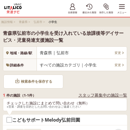
施設情報
>
青森県
>
弘前市
>
小学生
青森県弘前市の小学生を受け入れている放課後等デイサー
ビス・児童発達支援施設一覧
青森県 | 弘前市
変更
地域・路線/駅
すべての施設カテゴリ｜小学生
変更
詳細条件
検索条件を保存する
1
スタッフ募集中の施設一覧
件の施設（1-1件）
チェックした施設にまとめて問い合わせ（無料）
※営業・調査を目的としたお問い合わせはご遠慮ください
こどもサポートMelody弘前田園