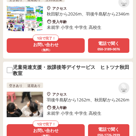
リストに
保存
アクセス
秋田駅から2026m、羽後牛島駅から2346m
受入年齢
未就学 小学生 中学生 高校生
1分で完了！
電話で聞く
お問い合わせ
050-3189-0076
（無料）
児童発達支援・放課後等デイサービス ヒトツナ秋田
教室
空きあり
送迎あり
リストに
保存
アクセス
羽後牛島駅から1262m、秋田駅から2626m
受入年齢
未就学 小学生 中学生 高校生
1分で完了！
電話で聞く
お問い合わせ
050-1726-2939
（無料）