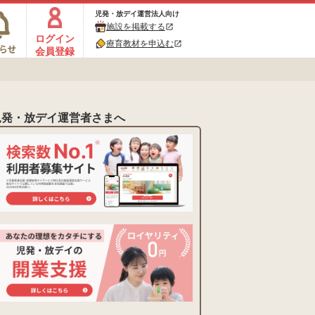
児発・放デイ運営法人向け
施設を掲載する
open_in_new
ログイン
療育教材を申込む
open_in_new
会員登録
児発・放デイ運営者さまへ