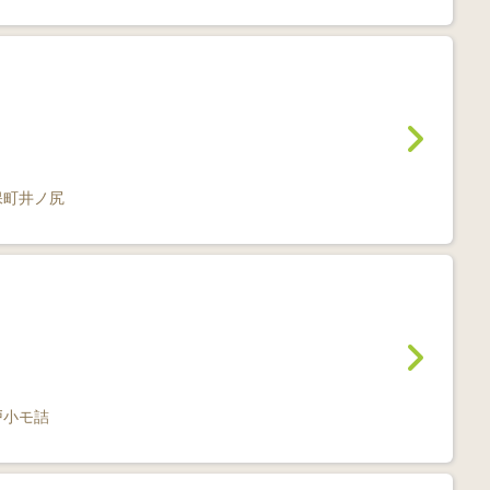
保町井ノ尻
戸小モ詰