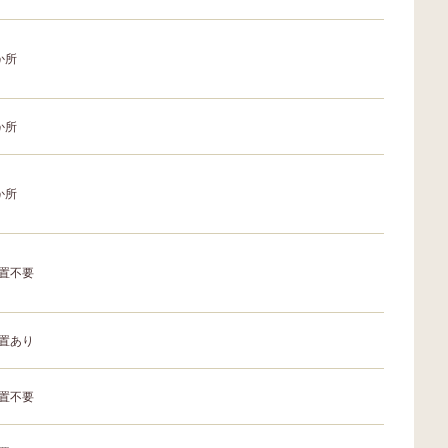
か所
か所
か所
置不要
置あり
置不要