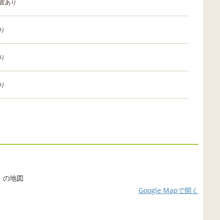
置あり
り
り
り
Google Mapで開く