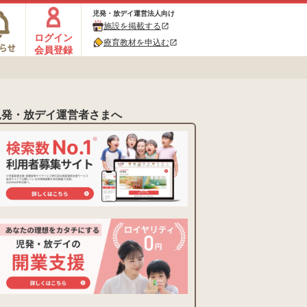
児発・放デイ運営法人向け
施設を掲載する
open_in_new
ログイン
療育教材を申込む
open_in_new
会員登録
児発・放デイ運営者さまへ