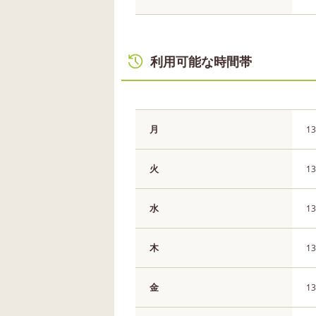
利用可能な時間帯
月
13
火
13
水
13
木
13
金
13