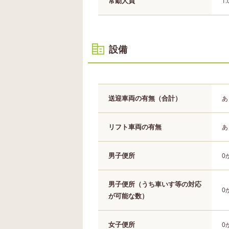
常勤人員
1
設備
送迎車両の有無（合計）
あ
リフト車両の有無
あ
男子便所
0
男子便所（うち車いす等の対応
0
が可能な数）
女子便所
0