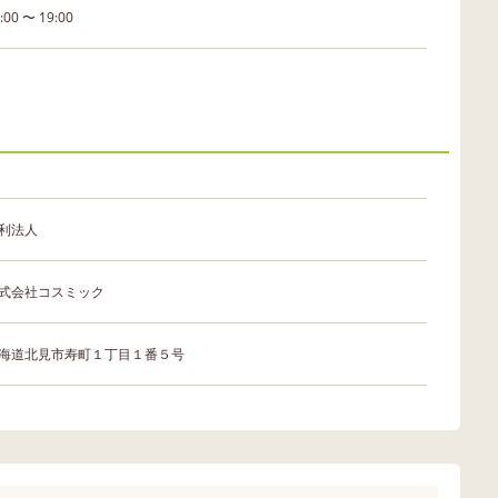
:00 〜 19:00
利法人
式会社コスミック
海道北見市寿町１丁目１番５号