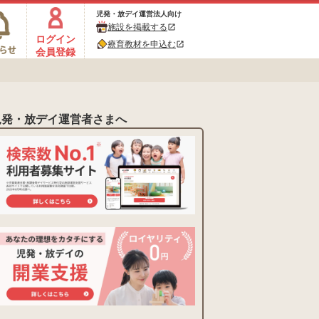
児発・放デイ運営法人向け
施設を掲載する
open_in_new
ログイン
療育教材を申込む
open_in_new
会員登録
児発・放デイ運営者さまへ