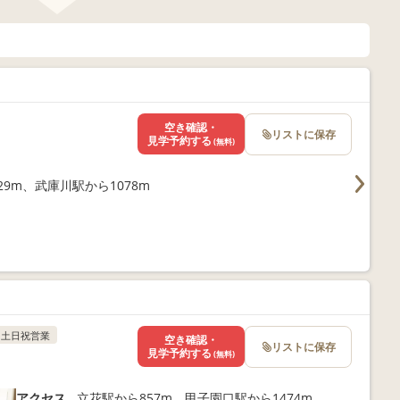
空き確認・
リストに保存
見学予約する
(無料)
9m、武庫川駅から1078m
土日祝営業
空き確認・
リストに保存
見学予約する
(無料)
アクセス
立花駅から857m、甲子園口駅から1474m