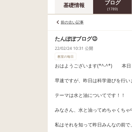
ブログ
基礎情報
(1789)
前の古い記事
たんぽぽブログ😉
22/02/24 10:31 公開
教室の毎日
おはようございます(*^-^*) 
早速ですが、昨日は科学遊びを行いま
テーマは水と油についてです！！
みなさん、水と油ってめちゃくちゃ中
私はそれを知って昨日みんなの前で