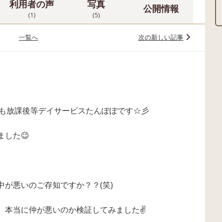
利用者の声
写真
公開情報
(1)
(5)
一覧へ
次の新しい記事
本日も放課後等デイサービスたんぽぽです☆彡
した😉
が悪いのご存知ですか？？(笑)
、本当に仲が悪いのか検証してみました✌