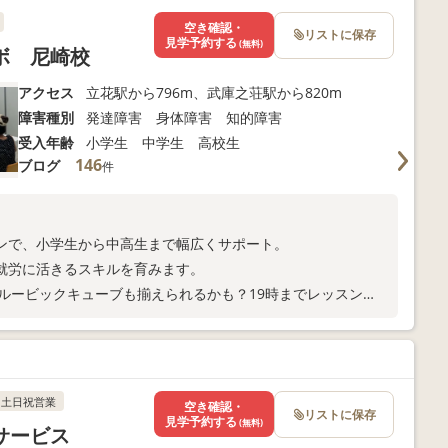
空き確認・
リストに保存
見学予約する
(無料)
ボ 尼崎校
アクセス
立花駅から796m、武庫之荘駅から820m
障害種別
発達障害 身体障害 知的障害
受入年齢
小学生 中学生 高校生
146
ブログ
件
ンで、小学生から中高生まで幅広くサポート。
就労に活きるスキルを育みます。
ルービックキューブも揃えられるかも？19時までレッスン
土日祝営業
空き確認・
リストに保存
見学予約する
(無料)
イサービス