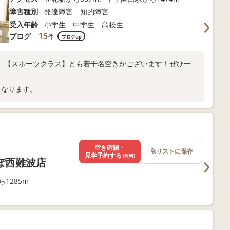
障害種別
発達障害 知的障害
受入年齢
小学生 中学生 高校生
15
ブログ
件
ブログup
】【スポーツクラス】とも若干名空きがございます！ぜひ一
となります。
空き確認・
リストに保存
見学予約する
(無料)
ぽ西難波店
1285m