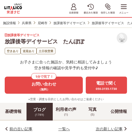
施設情報
兵庫県
尼崎市
放課後等デイサービス
放課後等デイサービス た
放課後等デイサービス
放課後等デイサービス たんぽぽ
リストに
保存
空きあり
送迎あり
土日祝営業
お子さまに合った施設か、気軽に相談してみましょう
空き情報の確認や見学予約も受付中♪
1分で完了！
電話で聞く
お問い合わせ
050-3155-1730
（無料）
※営業・調査を目的としたお問い合わせはご遠慮ください
利用者の声
写真
ブログ
基礎情報
公開情報
(1)
(5)
(1789)
前の古い記事
一覧へ
次の新しい記事