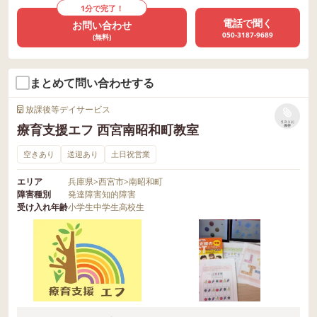
1分で完了！
電話で聞く
お問い合わせ
050-3187-9689
(無料)
まとめて問い合わせする
放課後等デイサービス
リストに
療育支援エフ 西宮南昭和町教室
保存
空きあり
送迎あり
土日祝営業
エリア
兵庫県
>
西宮市
>
南昭和町
障害種別
発達障害
知的障害
受け入れ年齢
小学生
中学生
高校生