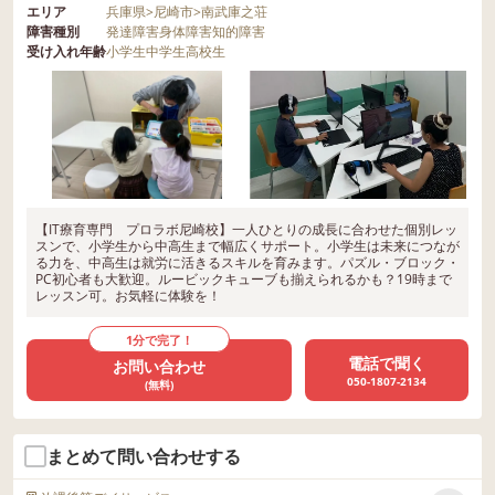
エリア
兵庫県
>
尼崎市
>
南武庫之荘
障害種別
発達障害
身体障害
知的障害
受け入れ年齢
小学生
中学生
高校生
【IT療育専門 プロラボ尼崎校】一人ひとりの成長に合わせた個別レッ
スンで、小学生から中高生まで幅広くサポート。小学生は未来につなが
る力を、中高生は就労に活きるスキルを育みます。パズル・ブロック・
PC初心者も大歓迎。ルービックキューブも揃えられるかも？19時まで
レッスン可。お気軽に体験を！
1分で完了！
電話で聞く
お問い合わせ
050-1807-2134
(無料)
まとめて問い合わせする