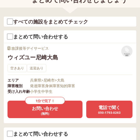
すべての施設をまとめてチェック
まとめて問い合わせする
放課後等デイサービス
リストに
ウィズユー尼崎大島
保存
空きあり
送迎あり
エリア
兵庫県
>
尼崎市
>
大島
障害種別
発達障害
身体障害
知的障害
受け入れ年齢
小学生
中学生
1分で完了！
電話で聞く
お問い合わせ
050-1793-0263
(無料)
まとめて問い合わせする