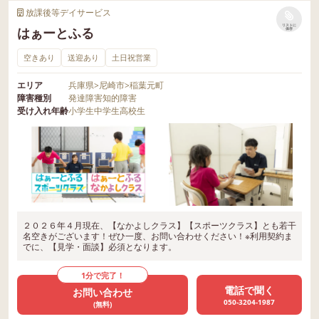
放課後等デイサービス
リストに
はぁーとふる
保存
空きあり
送迎あり
土日祝営業
エリア
兵庫県
>
尼崎市
>
稲葉元町
障害種別
発達障害
知的障害
受け入れ年齢
小学生
中学生
高校生
２０２６年４月現在、【なかよしクラス】【スポーツクラス】とも若干
名空きがございます！ぜひ一度、お問い合わせください！※利用契約ま
でに、【見学・面談】必須となります。
1分で完了！
電話で聞く
お問い合わせ
050-3204-1987
(無料)