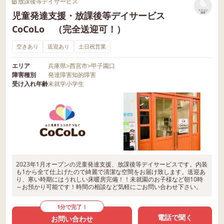
放課後等デイサービス
リストに
児童発達支援・放課後等デイサービス
保存
CoCoLo （完全送迎可！）
空きあり
送迎あり
土日祝営業
エリア
兵庫県
>
西宮市
>
甲子園口
障害種別
発達障害
知的障害
受け入れ年齢
未就学
小学生
2023年1月オープンの児童発達支援、放課後等デイサービスです。内装
も1から全て仕上げたので綺麗で清潔な空間をお届け致します。送迎あ
り、寒い時期にはうれしい床暖房完備！！未就園のお子様など朝10時
～お預かり可能です！時間の相談など気軽にごお問い合わせ下さい。
1分で完了！
電話で聞く
お問い合わせ