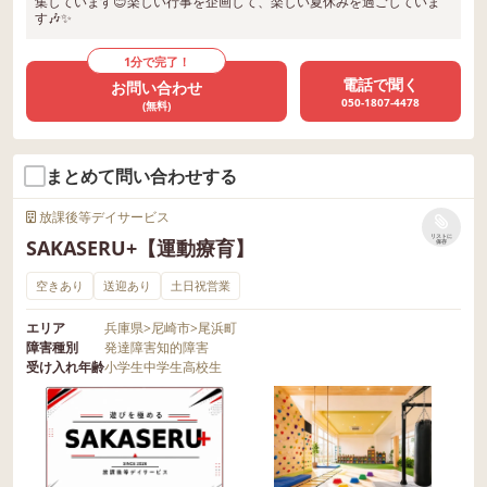
集しています😊楽しい行事を企画して、楽しい夏休みを過ごしていま
す🎶✨
1分で完了！
電話で聞く
お問い合わせ
050-1807-4478
(無料)
まとめて問い合わせする
放課後等デイサービス
リストに
SAKASERU+【運動療育】
保存
空きあり
送迎あり
土日祝営業
エリア
兵庫県
>
尼崎市
>
尾浜町
障害種別
発達障害
知的障害
受け入れ年齢
小学生
中学生
高校生