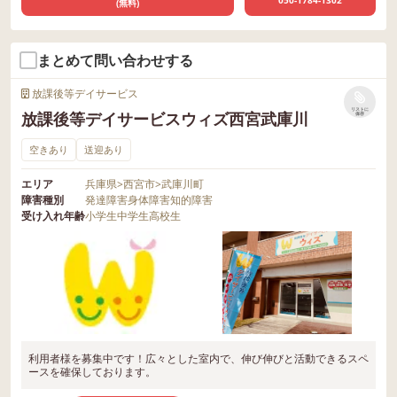
(無料)
まとめて問い合わせする
放課後等デイサービス
リストに
放課後等デイサービスウィズ西宮武庫川
保存
空きあり
送迎あり
エリア
兵庫県
>
西宮市
>
武庫川町
障害種別
発達障害
身体障害
知的障害
受け入れ年齢
小学生
中学生
高校生
利用者様を募集中です！広々とした室内で、伸び伸びと活動できるスペ
ースを確保しております。