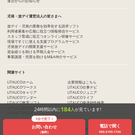
運営からのお知らせ
児発・放デイ運営法人の皆さまへ
放デイ・児発の業務を効率化する請求ソフト
利用者募集や広報に役立つ情報発信サービス
スタッフ育成に役立つオンライン研修サービス
現場ですぐに使える支援プログラムサービス
児発放デイの開業支援サービス
資金繰りを助ける早期入金サービス
事業譲渡・売買を助けるM&A仲介サービス
関連サイト
LITALICOホーム
企業情報はこちら
LITALICOワークス
LITALICO仕事ナビ
LITALICOキャリア
LITALICOジュニア
LITALICOワンダー
LITALICOライフ
LITALICO教育ソフト
LITALICO発達特性検査
LITALICO高等学院
LITALICOレジデンス
184
24
時間以内に
人
が見ています!
LITALICO研究所
1分で完了！
電話で聞く
お問い合わせ
COPYRIGHT © LITALICO Inc. ALL RIGHTS RESERVED
050-3155-1730
（無料）