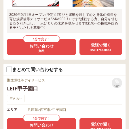
2026年9月1日オープン(予定)‼‼遊びと運動を通して心と身体の成長を
育む放課後等デイサービスSAKASERU＋です‼挑戦する力、自分を信じ
る心を引き出し、一人ひとりの未来を咲かせます‼未来への挑戦を始め
る子どもたちを募集中‼
1分で完了！
電話で聞く
お問い合わせ
050-1785-0853
(無料)
まとめて問い合わせする
放課後等デイサービス
リストに
LEIF甲子園口
保存
空きあり
エリア
兵庫県
>
西宮市
>
甲子園口
1分で完了！
電話で聞く
お問い合わせ
050-1784-1302