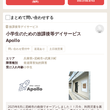
050-3196-8743
(無料)
まとめて問い合わせする
放課後等デイサービス
リストに
小学生のための放課後等デイサービス
保存
Apollo
問い合わせ受付中
送迎あり
土日祝営業
エリア
兵庫県
>
尼崎市
>
武庫川町
障害種別
発達障害
知的障害
受け入れ年齢
小学生
2025年8月に尼崎市の南側でオープンしました！！只今、利用児童を募