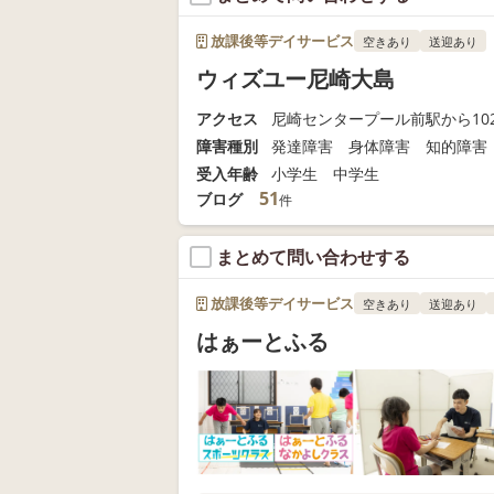
放課後等デイサービス
空きあり
送迎あり
ウィズユー尼崎大島
アクセス
尼崎センタープール前駅から102
障害種別
発達障害 身体障害 知的障害
受入年齢
小学生 中学生
51
ブログ
件
まとめて問い合わせする
放課後等デイサービス
空きあり
送迎あり
はぁーとふる