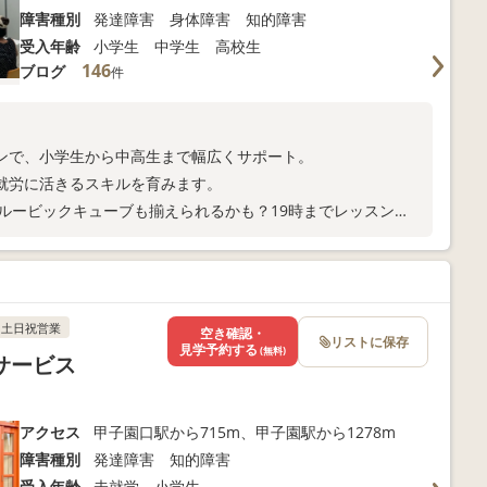
障害種別
発達障害 身体障害 知的障害
受入年齢
小学生 中学生 高校生
146
ブログ
件
ンで、小学生から中高生まで幅広くサポート。
就労に活きるスキルを育みます。
ルービックキューブも揃えられるかも？19時までレッスン
土日祝営業
空き確認・
リストに保存
見学予約する
(無料)
イサービス
アクセス
甲子園口駅から715m、甲子園駅から1278m
障害種別
発達障害 知的障害
受入年齢
未就学 小学生