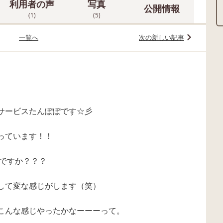
利用者の声
写真
公開情報
(1)
(5)
一覧へ
次の新しい記事
サービスたんぽぽです☆彡
っています！！
いですか？？？
して変な感じがします（笑）
こんな感じやったかなーーーって。