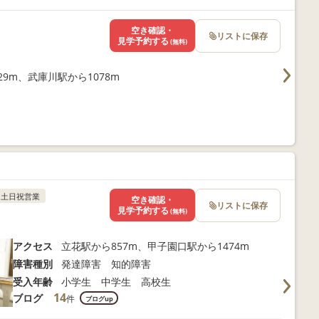
空き確認・
リストに保存
見学予約する
(無料)
9m、武庫川駅から1078m
土日祝営業
空き確認・
リストに保存
見学予約する
(無料)
アクセス
立花駅から857m、甲子園口駅から1474m
障害種別
発達障害 知的障害
受入年齢
小学生 中学生 高校生
14
ブログ
件
ブログup