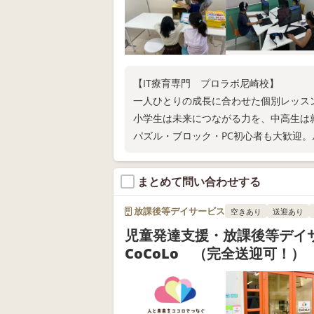
【IT療育専門 プロラボ尼崎校】
一人ひとりの成長に合わせた個別レッス
小学生は未来につながる力を、中高生は
パズル・ブロック・PC初心者も大歓迎。
可。お気軽に体験を！
まとめて問い合わせする
放課後等デイサービス
空きあり
送迎あり
児童発達支援・放課後等デ
CoCoLo （完全送迎可！）