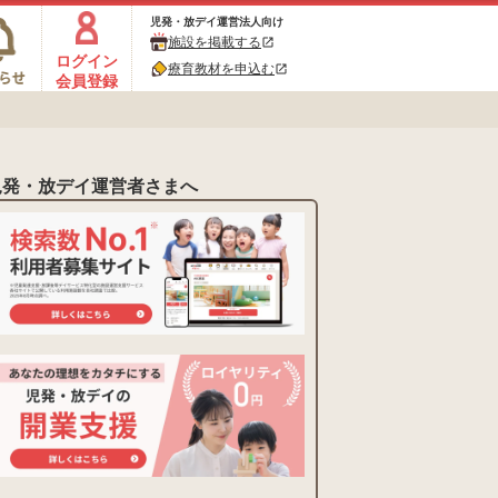
児発・放デイ運営法人向け
施設を掲載する
open_in_new
ログイン
療育教材を申込む
open_in_new
会員登録
児発・放デイ運営者さまへ