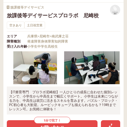
放課後等デイサービス
リストに
放課後等デイサービスプロラボ 尼崎校
保存
空きあり
土日祝営業
エリア
兵庫県
>
尼崎市
>
南武庫之荘
障害種別
発達障害
身体障害
知的障害
受け入れ年齢
小学生
中学生
高校生
【IT療育専門 プロラボ尼崎校】一人ひとりの成長に合わせた個別レッ
スンで、小学生から中高生まで幅広くサポート。小学生は未来につなが
る力を、中高生は就労に活きるスキルを育みます。パズル・ブロック・
PC初心者も大歓迎。ルービックキューブも揃えられるかも？19時まで
レッスン可。お気軽に体験を！
1分で完了！