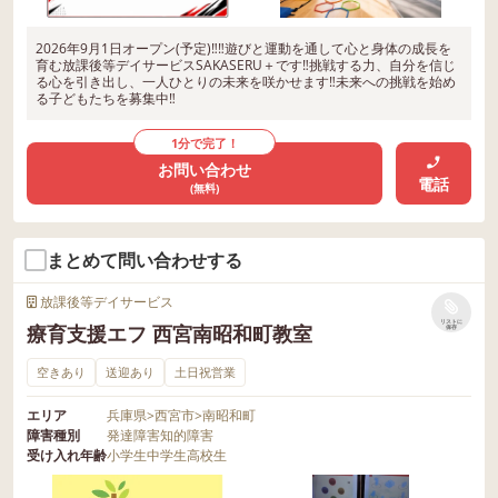
2026年9月1日オープン(予定)‼‼遊びと運動を通して心と身体の成長を
育む放課後等デイサービスSAKASERU＋です‼挑戦する力、自分を信じ
る心を引き出し、一人ひとりの未来を咲かせます‼未来への挑戦を始め
る子どもたちを募集中‼
1分で完了！
お問い合わせ
電話
(無料)
まとめて問い合わせする
放課後等デイサービス
リストに
療育支援エフ 西宮南昭和町教室
保存
空きあり
送迎あり
土日祝営業
エリア
兵庫県
>
西宮市
>
南昭和町
障害種別
発達障害
知的障害
受け入れ年齢
小学生
中学生
高校生