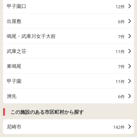
甲子園口
12件
出屋敷
6件
鳴尾・武庫川女子大前
7件
武庫之荘
11件
東鳴尾
7件
甲子園
11件
洲先
6件
この施設のある市区町村から探す
尼崎市
142件