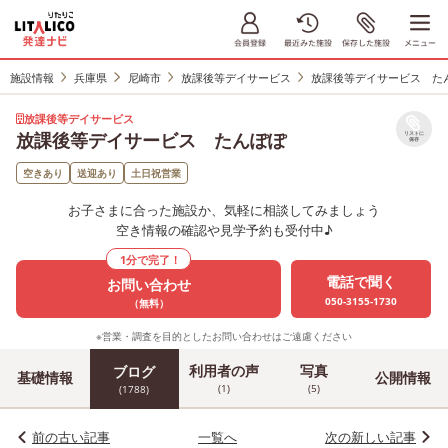
施設情報
兵庫県
尼崎市
放課後等デイサービス
放課後等デイサービス た
放課後等デイサービス
放課後等デイサービス たんぽぽ
リストに
保存
空きあり
送迎あり
土日祝営業
お子さまに合った施設か、気軽に相談してみましょう
空き情報の確認や見学予約も受付中♪
1分で完了！
電話で聞く
お問い合わせ
050-3155-1730
（無料）
※営業・調査を目的としたお問い合わせはご遠慮ください
利用者の声
写真
ブログ
基礎情報
公開情報
(1)
(5)
(1788)
前の古い記事
一覧へ
次の新しい記事