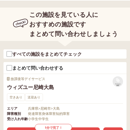
この施設を見ている人に
おすすめの施設です
まとめて問い合わせしましょう
すべての施設をまとめてチェック
まとめて問い合わせする
放課後等デイサービス
リストに
ウィズユー尼崎大島
保存
空きあり
送迎あり
エリア
兵庫県
>
尼崎市
>
大島
障害種別
発達障害
身体障害
知的障害
受け入れ年齢
小学生
中学生
1分で完了！