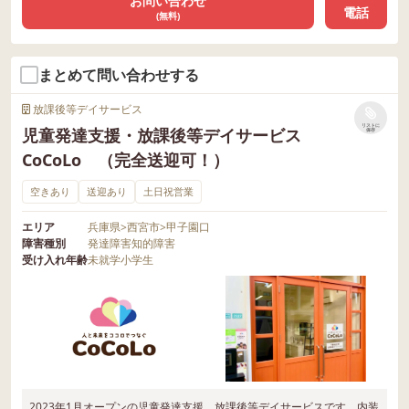
お問い合わせ
電話
(無料)
まとめて問い合わせする
放課後等デイサービス
リストに
児童発達支援・放課後等デイサービス
保存
CoCoLo （完全送迎可！）
空きあり
送迎あり
土日祝営業
エリア
兵庫県
>
西宮市
>
甲子園口
障害種別
発達障害
知的障害
受け入れ年齢
未就学
小学生
2023年1月オープンの児童発達支援、放課後等デイサービスです。内装