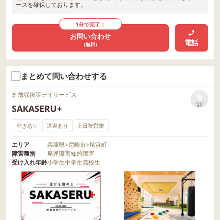
ースを確保しております。
1分で完了！
お問い合わせ
電話
(無料)
まとめて問い合わせする
放課後等デイサービス
リストに
SAKASERU+
保存
空きあり
送迎あり
土日祝営業
エリア
兵庫県
>
尼崎市
>
尾浜町
障害種別
発達障害
知的障害
受け入れ年齢
小学生
中学生
高校生