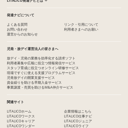
LITALICO発達ナビとは
発達ナビについて
よくある質問
リンク・引用について
お問い合わせ
利用者さまへのお願い
運営からのお知らせ
児発・放デイ運営法人の皆さまへ
放デイ・児発の業務を効率化する請求ソフト
利用者募集や広報に役立つ情報発信サービス
スタッフ育成に役立つオンライン研修サービス
現場ですぐに使える支援プログラムサービス
児発放デイの開業支援サービス
資金繰りを助ける早期入金サービス
事業譲渡・売買を助けるM&A仲介サービス
関連サイト
LITALICOホーム
企業情報はこちら
LITALICOワークス
LITALICO仕事ナビ
LITALICOキャリア
LITALICOジュニア
LITALICOワンダー
LITALICOライフ