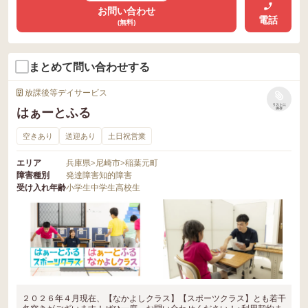
お問い合わせ
電話
(無料)
まとめて問い合わせする
放課後等デイサービス
リストに
はぁーとふる
保存
空きあり
送迎あり
土日祝営業
エリア
兵庫県
>
尼崎市
>
稲葉元町
障害種別
発達障害
知的障害
受け入れ年齢
小学生
中学生
高校生
２０２６年４月現在、【なかよしクラス】【スポーツクラス】とも若干