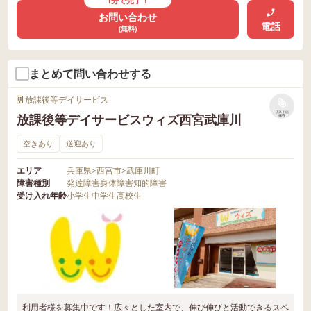
1分で完了！
お問い合わせ
電話
(無料)
まとめて問い合わせする
放課後等デイサービス
リストに
放課後等デイサービスウィズ西宮武庫川
保存
空きあり
送迎あり
エリア
兵庫県
>
西宮市
>
武庫川町
障害種別
発達障害
身体障害
知的障害
受け入れ年齢
小学生
中学生
高校生
利用者様を募集中です！広々とした室内で、伸び伸びと活動できるスペ