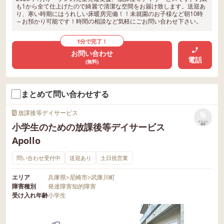
も1から全て仕上げたので綺麗で清潔な空間をお届け致します。送迎あ
り、寒い時期にはうれしい床暖房完備！！未就園のお子様など朝10時
～お預かり可能です！時間の相談など気軽にごお問い合わせ下さい。
1分で完了！
お問い合わせ
電話
(無料)
まとめて問い合わせする
放課後等デイサービス
リストに
小学生のための放課後等デイサービス
保存
Apollo
問い合わせ受付中
送迎あり
土日祝営業
エリア
兵庫県
>
尼崎市
>
武庫川町
障害種別
発達障害
知的障害
受け入れ年齢
小学生