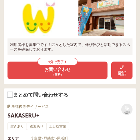
利用者様を募集中です！広々とした室内で、伸び伸びと活動できるスペ
ースを確保しております。
1分で完了！
お問い合わせ
電話
(無料)
まとめて問い合わせする
放課後等デイサービス
リストに
SAKASERU+
保存
空きあり
送迎あり
土日祝営業
エリア
兵庫県
>
尼崎市
>
尾浜町