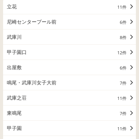
立花
11件
尼崎センタープール前
6件
武庫川
8件
甲子園口
12件
出屋敷
6件
鳴尾・武庫川女子大前
7件
武庫之荘
11件
東鳴尾
7件
甲子園
11件