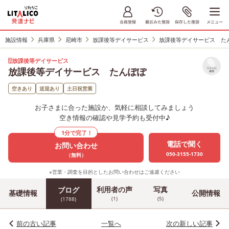
施設情報
兵庫県
尼崎市
放課後等デイサービス
放課後等デイサービス た
放課後等デイサービス
放課後等デイサービス たんぽぽ
リストに
保存
空きあり
送迎あり
土日祝営業
お子さまに合った施設か、気軽に相談してみましょう
空き情報の確認や見学予約も受付中♪
1分で完了！
電話で聞く
お問い合わせ
050-3155-1730
（無料）
※営業・調査を目的としたお問い合わせはご遠慮ください
利用者の声
写真
ブログ
基礎情報
公開情報
(1)
(5)
(1788)
前の古い記事
一覧へ
次の新しい記事