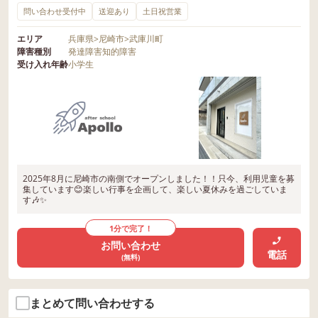
問い合わせ受付中
送迎あり
土日祝営業
エリア
兵庫県
>
尼崎市
>
武庫川町
障害種別
発達障害
知的障害
受け入れ年齢
小学生
2025年8月に尼崎市の南側でオープンしました！！只今、利用児童を募
集しています😊楽しい行事を企画して、楽しい夏休みを過ごしていま
す🎶✨
1分で完了！
お問い合わせ
電話
(無料)
まとめて問い合わせする