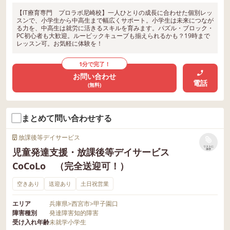
【IT療育専門 プロラボ尼崎校】一人ひとりの成長に合わせた個別レッ
スンで、小学生から中高生まで幅広くサポート。小学生は未来につなが
る力を、中高生は就労に活きるスキルを育みます。パズル・ブロック・
PC初心者も大歓迎。ルービックキューブも揃えられるかも？19時まで
レッスン可。お気軽に体験を！
1分で完了！
お問い合わせ
電話
(無料)
まとめて問い合わせする
放課後等デイサービス
リストに
児童発達支援・放課後等デイサービス
保存
CoCoLo （完全送迎可！）
空きあり
送迎あり
土日祝営業
エリア
兵庫県
>
西宮市
>
甲子園口
障害種別
発達障害
知的障害
受け入れ年齢
未就学
小学生