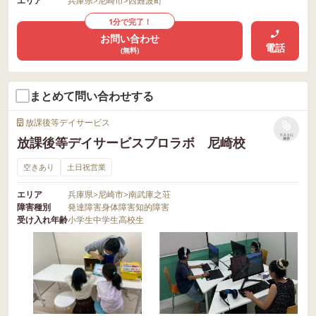
エリア
兵庫県
>
尼崎市
>
西難波町
1分で完了！
お問い合わせ
電話
(無料)
まとめて問い合わせする
放課後等デイサービス
リストに
放課後等デイサービスプロラボ 尼崎校
保存
空きあり
土日祝営業
エリア
兵庫県
>
尼崎市
>
南武庫之荘
障害種別
発達障害
身体障害
知的障害
受け入れ年齢
小学生
中学生
高校生