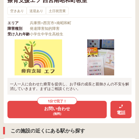
空きあり
送迎あり
土日祝営業
エリア
兵庫県
>
西宮市
>
南昭和町
障害種別
発達障害
知的障害
受け入れ年齢
小学生
中学生
高校生
一人一人に合わせた療育を提供し、お子様の成長と親御さんの不安を解
消していきます。まずはご相談ください。
1分で完了！
お問い合わせ
電話
(無料)
この施設の近くにある駅から探す