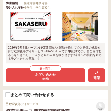
障害種別
発達障害
知的障害
受け入れ年齢
小学生
中学生
高校生
2026年9月1日オープン(予定)‼‼遊びと運動を通して心と身体の成長を
育む放課後等デイサービスSAKASERU＋です‼挑戦する力、自分を信じ
る心を引き出し、一人ひとりの未来を咲かせます‼未来への挑戦を始め
る子どもたちを募集中‼
1分で完了！
お問い合わせ
電話
(無料)
まとめて問い合わせする
放課後等デイサービス
リストに
療育支援エフ 西宮南昭和町教室
保存