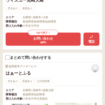
空きあり
送迎あり
エリア
兵庫県
>
尼崎市
>
大島
障害種別
発達障害
身体障害
知的障害
受け入れ年齢
小学生
中学生
1分で完了！
お問い合わせ
電話
(無料)
まとめて問い合わせする
放課後等デイサービス
リストに
はぁーとふる
保存
空きあり
送迎あり
土日祝営業
エリア
兵庫県
>
尼崎市
>
稲葉元町
障害種別
発達障害
知的障害
受け入れ年齢
小学生
中学生
高校生