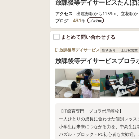
放課後等デイサービスたんぽ
アクセス
出屋敷駅から1159m、立花駅から
431
ブログ
件
ブログup
まとめて問い合わせする
放課後等デイサービス
空きあり
土日祝営業
放課後等デイサービスプロラ
【IT療育専門 プロラボ尼崎校】
一人ひとりの成長に合わせた個別レッス
小学生は未来につながる力を、中高生は
パズル・ブロック・PC初心者も大歓迎。