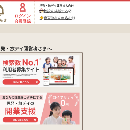
児発・放デイ運営法人向け
施設を掲載する
open_in_new
ログイン
療育教材を申込む
open_in_new
会員登録
児発・放デイ運営者さまへ