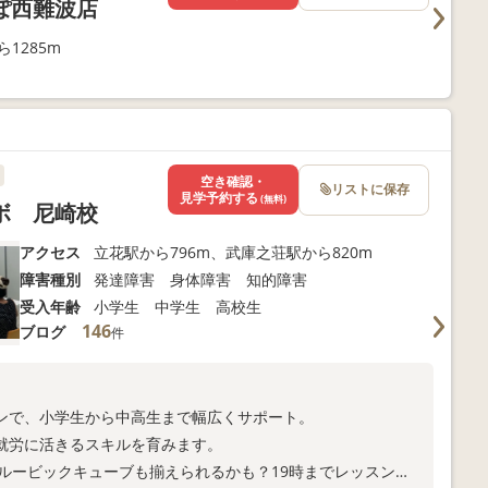
ぽ西難波店
1285m
空き確認・
リストに保存
見学予約する
(無料)
ボ 尼崎校
アクセス
立花駅から796m、武庫之荘駅から820m
障害種別
発達障害 身体障害 知的障害
受入年齢
小学生 中学生 高校生
146
ブログ
件
ンで、小学生から中高生まで幅広くサポート。
就労に活きるスキルを育みます。
ルービックキューブも揃えられるかも？19時までレッスン