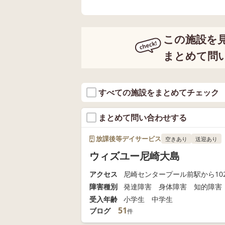
この施設を
まとめて問
すべての施設をまとめてチェック
まとめて問い合わせする
放課後等デイサービス
空きあり
送迎あり
ウィズユー尼崎大島
アクセス
尼崎センタープール前駅から102
障害種別
発達障害 身体障害 知的障害
受入年齢
小学生 中学生
51
ブログ
件