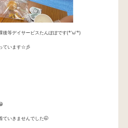
等デイサービスたんぽぽです(*'ω'*)
っています☆彡

着ていきませんでした🤭