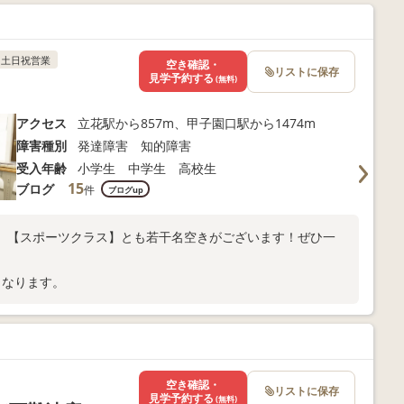
土日祝営業
空き確認・
リストに保存
見学予約する
(無料)
アクセス
立花駅から857m、甲子園口駅から1474m
障害種別
発達障害 知的障害
受入年齢
小学生 中学生 高校生
15
ブログ
件
ブログup
】【スポーツクラス】とも若干名空きがございます！ぜひ一
となります。
空き確認・
リストに保存
見学予約する
(無料)