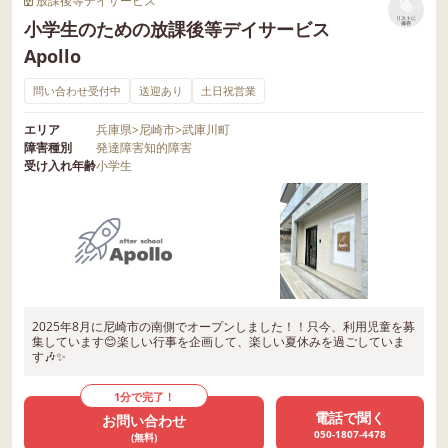
放課後等デイサービス
リストに
小学生のための放課後等デイサービス
保存
Apollo
問い合わせ受付中
送迎あり
土日祝営業
エリア
兵庫県
>
尼崎市
>
武庫川町
障害種別
発達障害
知的障害
受け入れ年齢
小学生
2025年8月に尼崎市の南側でオープンしました！！只今、利用児童を募
集しています😊楽しい行事を企画して、楽しい夏休みを過ごしていま
す🎶✨
1分で完了！
電話で聞く
お問い合わせ
050-1807-4478
(無料)