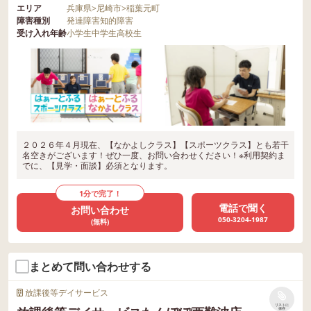
エリア
兵庫県
>
尼崎市
>
稲葉元町
障害種別
発達障害
知的障害
受け入れ年齢
小学生
中学生
高校生
２０２６年４月現在、【なかよしクラス】【スポーツクラス】とも若干
名空きがございます！ぜひ一度、お問い合わせください！※利用契約ま
でに、【見学・面談】必須となります。
1分で完了！
電話で聞く
お問い合わせ
050-3204-1987
(無料)
まとめて問い合わせする
放課後等デイサービス
リストに
保存