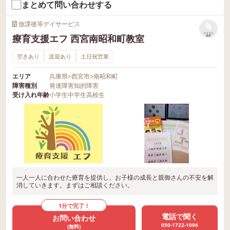
まとめて問い合わせする
放課後等デイサービス
リストに
療育支援エフ 西宮南昭和町教室
保存
空きあり
送迎あり
土日祝営業
エリア
兵庫県
>
西宮市
>
南昭和町
障害種別
発達障害
知的障害
受け入れ年齢
小学生
中学生
高校生
一人一人に合わせた療育を提供し、お子様の成長と親御さんの不安を解
消していきます。まずはご相談ください。
1分で完了！
電話で聞く
お問い合わせ
050-1722-1096
(無料)