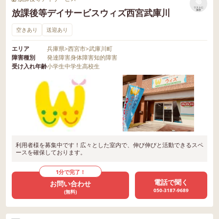
リストに
放課後等デイサービスウィズ西宮武庫川
保存
空きあり
送迎あり
エリア
兵庫県
>
西宮市
>
武庫川町
障害種別
発達障害
身体障害
知的障害
受け入れ年齢
小学生
中学生
高校生
利用者様を募集中です！広々とした室内で、伸び伸びと活動できるスペ
ースを確保しております。
1分で完了！
電話で聞く
お問い合わせ
050-3187-9689
(無料)