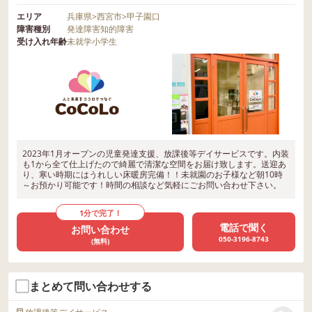
エリア
兵庫県
>
西宮市
>
甲子園口
障害種別
発達障害
知的障害
受け入れ年齢
未就学
小学生
2023年1月オープンの児童発達支援、放課後等デイサービスです。内装
も1から全て仕上げたので綺麗で清潔な空間をお届け致します。送迎あ
り、寒い時期にはうれしい床暖房完備！！未就園のお子様など朝10時
～お預かり可能です！時間の相談など気軽にごお問い合わせ下さい。
1分で完了！
電話で聞く
お問い合わせ
050-3196-8743
(無料)
まとめて問い合わせする