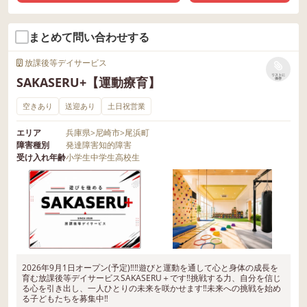
まとめて問い合わせする
放課後等デイサービス
リストに
SAKASERU+【運動療育】
保存
空きあり
送迎あり
土日祝営業
エリア
兵庫県
>
尼崎市
>
尾浜町
障害種別
発達障害
知的障害
受け入れ年齢
小学生
中学生
高校生
2026年9月1日オープン(予定)‼‼遊びと運動を通して心と身体の成長を
育む放課後等デイサービスSAKASERU＋です‼挑戦する力、自分を信じ
る心を引き出し、一人ひとりの未来を咲かせます‼未来への挑戦を始め
る子どもたちを募集中‼