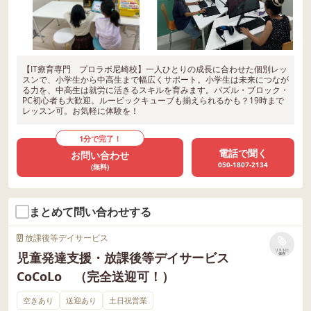
【IT療育専門 プロラボ尼崎校】一人ひとりの成長に合わせた個別レッ
スンで、小学生から中高生まで幅広くサポート。小学生は未来につなが
る力を、中高生は就労に活きるスキルを育みます。パズル・ブロック・
PC初心者も大歓迎。ルービックキューブも揃えられるかも？19時まで
レッスン可。お気軽に体験を！
1分で完了！
電話で聞く
お問い合わせ
050-1807-2134
(無料)
まとめて問い合わせする
放課後等デイサービス
リストに
児童発達支援・放課後等デイサービス
保存
CoCoLo （完全送迎可！）
空きあり
送迎あり
土日祝営業