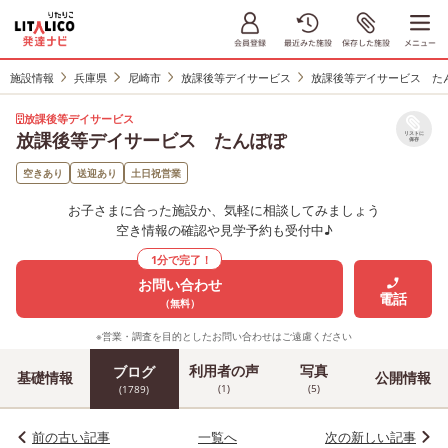
施設情報
兵庫県
尼崎市
放課後等デイサービス
放課後等デイサービス た
放課後等デイサービス
放課後等デイサービス たんぽぽ
リストに
保存
空きあり
送迎あり
土日祝営業
お子さまに合った施設か、気軽に相談してみましょう
空き情報の確認や見学予約も受付中♪
1分で完了！
お問い合わせ
電話
（無料）
※営業・調査を目的としたお問い合わせはご遠慮ください
利用者の声
写真
ブログ
基礎情報
公開情報
(1)
(5)
(1789)
前の古い記事
一覧へ
次の新しい記事