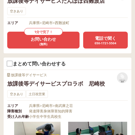
放課後等デイサービスたんぽぽ西難波店
空きあり
エリア
兵庫県
>
尼崎市
>
西難波町
1分で完了！
電話で聞く
お問い合わせ
050-1721-5504
(無料)
まとめて問い合わせする
放課後等デイサービス
リストに
放課後等デイサービスプロラボ 尼崎校
保存
空きあり
土日祝営業
エリア
兵庫県
>
尼崎市
>
南武庫之荘
障害種別
発達障害
身体障害
知的障害
受け入れ年齢
小学生
中学生
高校生