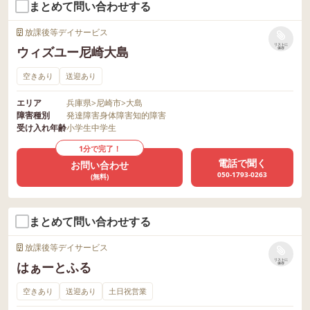
まとめて問い合わせする
放課後等デイサービス
リストに
ウィズユー尼崎大島
保存
空きあり
送迎あり
エリア
兵庫県
>
尼崎市
>
大島
障害種別
発達障害
身体障害
知的障害
受け入れ年齢
小学生
中学生
1分で完了！
電話で聞く
お問い合わせ
050-1793-0263
(無料)
まとめて問い合わせする
放課後等デイサービス
リストに
はぁーとふる
保存
空きあり
送迎あり
土日祝営業