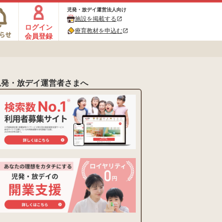
児発・放デイ運営法人向け
施設を掲載する
open_in_new
ログイン
療育教材を申込む
open_in_new
会員登録
児発・放デイ運営者さまへ