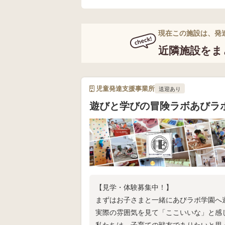
現在この施設は、発
近隣施設をま
児童発達支援事業所
送迎あり
遊びと学びの冒険ラボあびラ
【見学・体験募集中！】
まずはお子さまと一緒にあびラボ学園へ
実際の雰囲気を見て「ここいいな」と感
私たちは、子育ての戦友でありたいと思