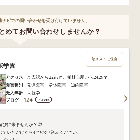
達ナビでの問い合わせを受け付けていません。
とめてお問い合わせしませんか？
リストに保存
ボ学園
アクセス
帯広駅から2298m、柏林台駅から2429m
障害種別
発達障害 身体障害 知的障害
受入年齢
未就学
12
ブログ
件
ブログup
遊びに来ませんか？😊
じていただけたらぜひお申込みください。
っています。