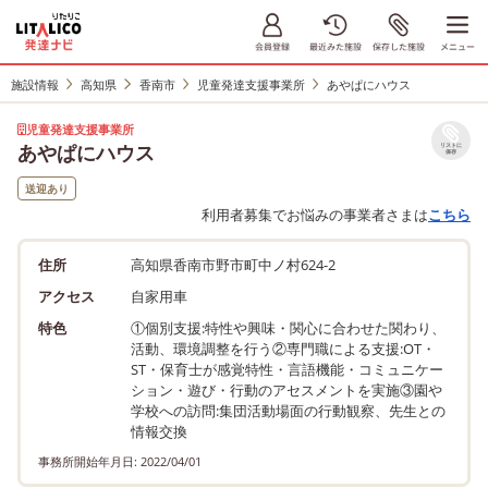
施設情報
高知県
香南市
児童発達支援事業所
あやぱにハウス
児童発達支援事業所
あやぱにハウス
リストに
保存
送迎あり
利用者募集でお悩みの事業者さまは
こちら
住所
高知県香南市野市町中ノ村624-2
アクセス
自家用車
特色
①個別支援:特性や興味・関心に合わせた関わり、
活動、環境調整を行う②専門職による支援:OT・
ST・保育士が感覚特性・言語機能・コミュニケー
ション・遊び・行動のアセスメントを実施③園や
学校への訪問:集団活動場面の行動観察、先生との
情報交換
事務所開始年月日: 2022/04/01