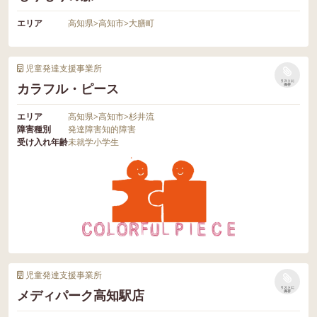
エリア
高知県
>
高知市
>
大膳町
児童発達支援事業所
リストに
カラフル・ピース
保存
エリア
高知県
>
高知市
>
杉井流
障害種別
発達障害
知的障害
受け入れ年齢
未就学
小学生
児童発達支援事業所
リストに
メディパーク高知駅店
保存