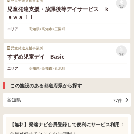
児童発達支援事業所
リストに
児童発達支援・放課後等デイサービス ｋ
保存
ａｗａｉｉ
エリア
高知県
>
高知市
>
三園町
児童発達支援事業所
リストに
すずめ児童デイ Basic
保存
エリア
高知県
>
高知市
>
丸池町
この施設のある都道府県から探す
高知県
77件
【無料】発達ナビ会員登録して
便利にサービス利用！