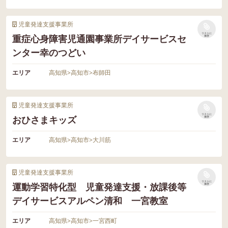
児童発達支援事業所
リストに
重症心身障害児通園事業所デイサービスセ
保存
ンター幸のつどい
エリア
高知県
>
高知市
>
布師田
児童発達支援事業所
リストに
おひさまキッズ
保存
エリア
高知県
>
高知市
>
大川筋
児童発達支援事業所
リストに
運動学習特化型 児童発達支援・放課後等
保存
デイサービスアルペン清和 一宮教室
エリア
高知県
>
高知市
>
一宮西町