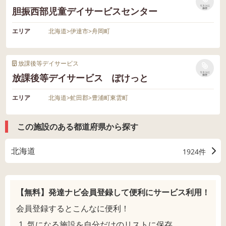
リストに
胆振西部児童デイサービスセンター
保存
エリア
北海道
>
伊達市
>
舟岡町
放課後等デイサービス
リストに
放課後等デイサービス ぽけっと
保存
エリア
北海道
>
虻田郡
>
豊浦町東雲町
この施設のある都道府県から探す
北海道
1924件
【無料】発達ナビ会員登録して
便利にサービス利用！
会員登録するとこんなに便利！
気になる施設を自分だけのリストに保存