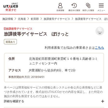
施設情報
北海道
虻田郡
放課後等デイサービス
放課後等デイサービス ぽ
放課後等デイサービス
放課後等デイサービス ぽけっと
リストに
保存
送迎あり
利用者募集でお悩みの事業者さまは
こちら
住所
北海道虻田郡豊浦町東雲町１６番地１高齢者コミ
ュニティセンター内
アクセス
JR豊浦駅から徒歩約8分、車で2分
事務所開始年月日: 2018/04/01
本ページは障害福祉サービスの情報公表システムや各公共公表情報などに基
づき作成されています。株式会社LITALICOがその内容を保証し、また特定の
施設の利用を推奨するものではありません。
詳細を確認する