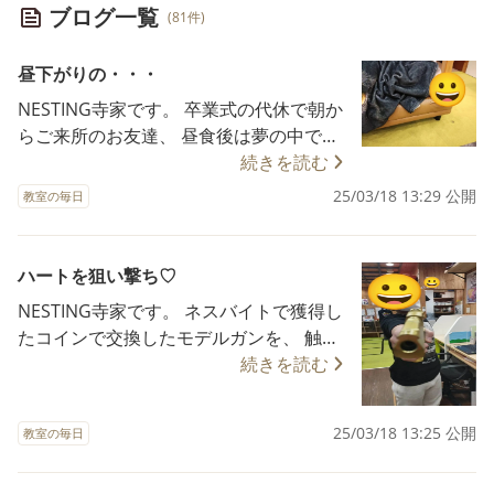
ブログ一覧
(81件)
昼下がりの・・・
NESTING寺家です。 卒業式の代休で朝か
らご来所のお友達、 昼食後は夢の中でし
た。 もし許されることなら、大人も午睡
続きを読む
をしたいなあ… と思いながら写真を撮っ
25/03/18 13:29 公開
教室の毎日
たスタッフでした。 🌟🌟🌟🌟🌟🌟🌟🌟🌟
🌟🌟🌟🌟🌟🌟🌟🌟🌟🌟🌟🌟 放課後
等デイサービス 多機能型保育所等
ハートを狙い撃ち♡
訪問支援事業所 NESTING寺家
NESTING寺家です。 ネスバイトで獲得し
〠739-0040 広島県東広島市寺家駅前
たコインで交換したモデルガンを、 触ら
６－１８ ヒノ
せてもらってご満悦のお友達に ポーズを
続きを読む
モトマンション１A号室 📞082-430-7
とっていただいたのが本日の一枚。 いつ
210 FAX082-430-7220
の時代もこういうことが好きな男子って
お問い合わせ、ご体験、ご見学、お待
25/03/18 13:25 公開
教室の毎日
いるよな～、と 思いながら撮影させても
ちしております♪ 🌟🌟🌟🌟🌟🌟🌟🌟🌟🌟
らいました。 目指すはゴ〇ゴ13？、とお
🌟🌟🌟🌟🌟🌟🌟🌟🌟🌟🌟