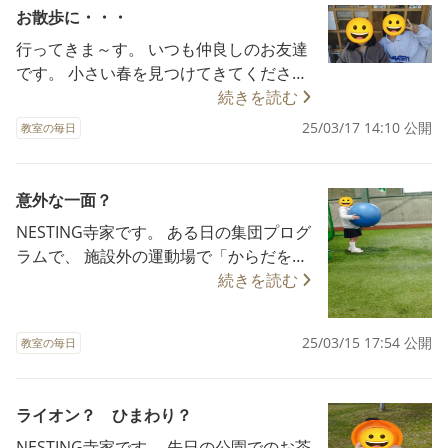
聞きしたら、通じませんでした( ；∀；) 将
お散歩に・・・
来は武器としてではなく、 スポーツとし
行ってきま～す。 いつも仲良しのお友達
ての射撃競技で全国大会を目指していた
です。 小さい春を見つけてきてください
だきたいものです。 🌟🌟🌟🌟🌟🌟🌟🌟🌟
ね。 🌟🌟🌟🌟🌟🌟🌟🌟🌟🌟🌟🌟🌟🌟🌟🌟
続きを読む
🌟🌟🌟🌟🌟🌟🌟🌟🌟🌟🌟🌟 放課後
🌟🌟🌟🌟🌟 放課後等デイサービス
等デイサービス 多機能型保育所等
25/03/17 14:10 公開
教室の毎日
多機能型保育所等訪問支援事業
訪問支援事業所 NESTING寺家
所 NESTING寺家 〠739-0040
〠739-0040 広島県東広島市寺家駅前
広島県東広島市寺家駅前６－１８
６－１８ ヒノ
意外な一面？
ヒノモトマンショ
モトマンション１A号室 📞082-430-7
NESTING寺家です。 ある日の集団プログ
ン１A号室 📞082-430-7210 F
210 FAX082-430-7220
ラムで、 施設外の運動場で「からだを動
AX082-430-7220 お問い合わ
お問い合わせ、ご体験、ご見学、お待
かそう」と題して ボール遊びや綱引きを
続きを読む
せ、ご体験、ご見学、お待ちしておりま
ちしております♪ 🌟🌟🌟🌟🌟🌟🌟🌟🌟🌟
楽しみました。 とある小学生女子のお友
す♪ 🌟🌟🌟🌟🌟🌟🌟🌟🌟🌟🌟🌟🌟🌟🌟🌟
🌟🌟🌟🌟🌟🌟🌟🌟🌟🌟🌟
達は以前から、 「私はインドア派で、体
🌟🌟🌟🌟🌟
25/03/15 17:54 公開
教室の毎日
育が苦手です。 スポーツや外に出る集
団プログラムには参加したくありませ
ん」と おっしゃっていました。 この日の
ライオン？ ひまわり？
集団プログラムに参加されるかな
NESTING寺家です。 先日の公園でのお茶
あ・・・と、心配しておりましたら、 大