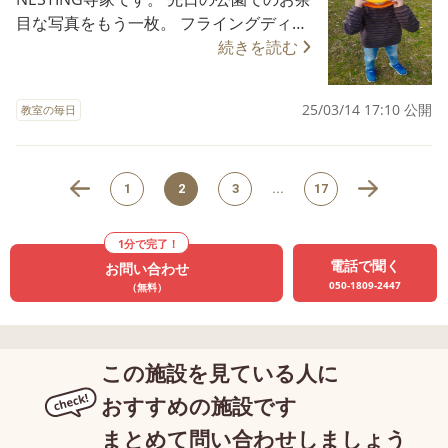
目な写真をもう一枚。 フライングディス
きなバランスボールを使ったフットサル
クからお顔を見せるお友達の姿は、 ライ
続きを読む
でボールを恐れることなく、 中学生のお
オンかひまわりのようでした。 目配り気
友達の力強いシュートにも立ち向かって
配りが常に必要なスタッフにとって、 お
おられました。 怖がり痛がりなスタッフ
25/03/14 17:10 公開
教室の毎日
友達のお茶目な姿が一服の清涼剤です。
よりもよほど勇敢なお姿でした。 私が
🌟🌟🌟🌟🌟🌟🌟🌟🌟🌟🌟🌟🌟🌟🌟🌟🌟🌟
「インドア派って自称されていましたよ
🌟🌟🌟 放課後等デイサービス
ね？」と意地悪くお聞きすると、 「ここ
多機能型保育所等訪問支援事業所
は屋内運動場ですから、インドアです。
1
2
3
...
17
NESTING寺家 〠739-0040 広島
私はやっぱりインドア派です」と、機
県東広島市寺家駅前６－１８
転の利いたご返答。 これにはスタッフも
1分で完了！
ヒノモトマンション１A号
「一本取られたな～」と白旗を上げまし
電話で聞く
お問い合わせ
室 📞082-430-7210 FAX082-4
た。 🌟🌟🌟🌟🌟🌟🌟🌟🌟🌟🌟🌟🌟🌟🌟🌟
050-1809-2447
（無料）
30-7220 お問い合わせ、ご体
🌟🌟🌟🌟🌟 放課後等デイサービス
験、ご見学、お待ちしております♪ 🌟🌟
多機能型保育所等訪問支援事業
🌟🌟🌟🌟🌟🌟🌟🌟🌟🌟🌟🌟🌟🌟🌟🌟🌟🌟
所 NESTING寺家 〠739-0040
この施設を見ている人に
🌟
広島県東広島市寺家駅前６－１８
おすすめの施設です
ヒノモトマンショ
ン１A号室 📞082-430-7210 F
まとめて問い合わせしましょう