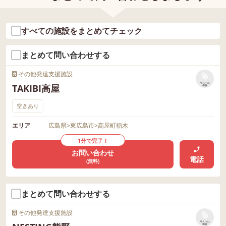
AX082-430-7220 お問い合わ
せ、ご体験、ご見学、お待ちしておりま
す♪ 🌟🌟🌟🌟🌟🌟🌟🌟🌟🌟🌟🌟🌟🌟🌟🌟
すべての施設をまとめてチェック
🌟🌟🌟🌟🌟
まとめて問い合わせする
その他発達支援施設
リストに
TAKIBI高屋
保存
空きあり
エリア
広島県
>
東広島市
>
高屋町稲木
1分で完了！
お問い合わせ
電話
(無料)
まとめて問い合わせする
その他発達支援施設
リストに
保存