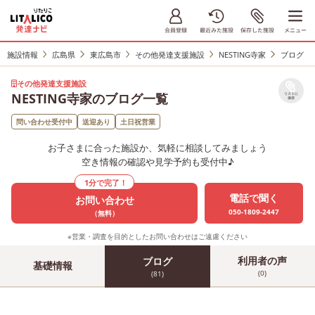
施設情報
広島県
東広島市
その他発達支援施設
NESTING寺家
ブログ
その他発達支援施設
NESTING寺家のブログ一覧
リストに
保存
問い合わせ受付中
送迎あり
土日祝営業
お子さまに合った施設か、気軽に相談してみましょう
空き情報の確認や見学予約も受付中♪
1分で完了！
電話で聞く
お問い合わせ
050-1809-2447
（無料）
※営業・調査を目的としたお問い合わせはご遠慮ください
利用者の声
ブログ
基礎情報
(0)
(81)