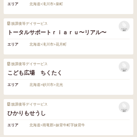
エリア
北海道
>
滝川市
>
泉町
放課後等デイサービス
リストに
トータルサポートｒｉａｒｕ〜リアル〜
保存
エリア
北海道
>
滝川市
>
花月町
放課後等デイサービス
リストに
こども広場 ちくたく
保存
エリア
北海道
>
砂川市
>
北光
放課後等デイサービス
リストに
ひかりもせうし
保存
エリア
北海道
>
雨竜郡
>
妹背牛町字妹背牛