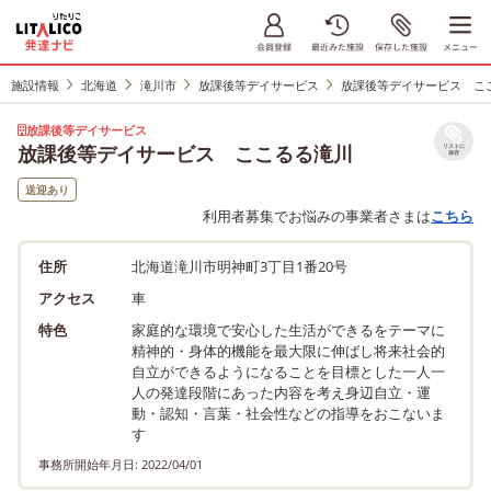
施設情報
北海道
滝川市
放課後等デイサービス
放課後等デイサービス こ
放課後等デイサービス
放課後等デイサービス ここるる滝川
リストに
保存
送迎あり
利用者募集でお悩みの事業者さまは
こちら
住所
北海道滝川市明神町3丁目1番20号
アクセス
車
特色
家庭的な環境で安心した生活ができるをテーマに
精神的・身体的機能を最大限に伸ばし将来社会的
自立ができるようになることを目標とした一人一
人の発達段階にあった内容を考え身辺自立・運
動・認知・言葉・社会性などの指導をおこないま
す
事務所開始年月日: 2022/04/01