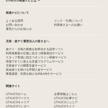
LITALICO発達ナビとは
発達ナビについて
よくある質問
リンク・引用について
お問い合わせ
利用者さまへのお願い
運営からのお知らせ
児発・放デイ運営法人の皆さまへ
放デイ・児発の業務を効率化する請求ソフト
利用者募集や広報に役立つ情報発信サービス
スタッフ育成に役立つオンライン研修サービス
現場ですぐに使える支援プログラムサービス
児発放デイの開業支援サービス
資金繰りを助ける早期入金サービス
事業譲渡・売買を助けるM&A仲介サービス
関連サイト
LITALICOホーム
企業情報はこちら
LITALICOワークス
LITALICO仕事ナビ
LITALICOキャリア
LITALICOジュニア
LITALICOワンダー
LITALICOライフ