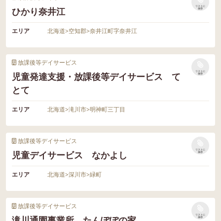
リストに
ひかり奈井江
保存
エリア
北海道
>
空知郡
>
奈井江町字奈井江
放課後等デイサービス
リストに
児童発達支援・放課後等デイサービス て
保存
とて
エリア
北海道
>
滝川市
>
明神町三丁目
放課後等デイサービス
リストに
児童デイサービス なかよし
保存
エリア
北海道
>
深川市
>
緑町
放課後等デイサービス
リストに
滝川通園事業所 たんぽぽの家
保存