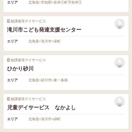
エリア
北海道
>
空知郡
>
奈井江町字奈井江
放課後等デイサービス
リストに
滝川市こども発達支援センター
保存
エリア
北海道
>
滝川市
>
栄町
放課後等デイサービス
リストに
ひかり砂川
保存
エリア
北海道
>
砂川市
>
東一条南
放課後等デイサービス
リストに
児童デイサービス なかよし
保存
エリア
北海道
>
深川市
>
緑町