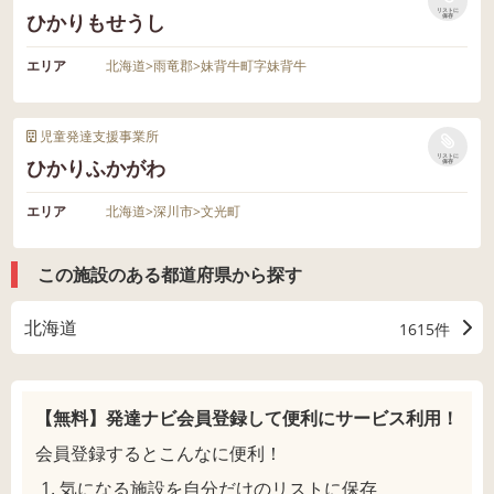
リストに
ひかりもせうし
保存
エリア
北海道
>
雨竜郡
>
妹背牛町字妹背牛
児童発達支援事業所
リストに
ひかりふかがわ
保存
エリア
北海道
>
深川市
>
文光町
この施設のある都道府県から探す
北海道
1615件
【無料】発達ナビ会員登録して
便利にサービス利用！
会員登録するとこんなに便利！
気になる施設を自分だけのリストに保存