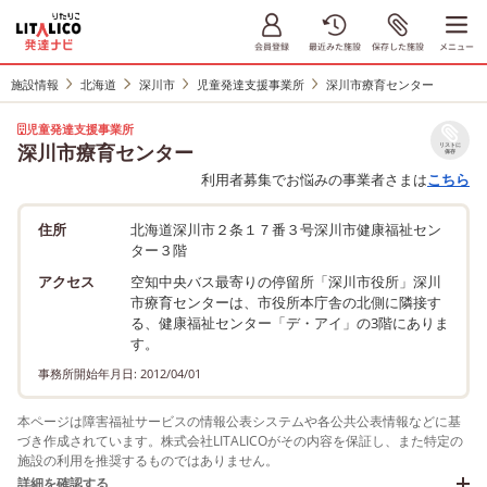
施設情報
北海道
深川市
児童発達支援事業所
深川市療育センター
児童発達支援事業所
深川市療育センター
リストに
保存
利用者募集でお悩みの事業者さまは
こちら
住所
北海道深川市２条１７番３号深川市健康福祉セン
ター３階
アクセス
空知中央バス最寄りの停留所「深川市役所」深川
市療育センターは、市役所本庁舎の北側に隣接す
る、健康福祉センター「デ・アイ」の3階にありま
す。
事務所開始年月日: 2012/04/01
本ページは障害福祉サービスの情報公表システムや各公共公表情報などに基
づき作成されています。株式会社LITALICOがその内容を保証し、また特定の
施設の利用を推奨するものではありません。
詳細を確認する