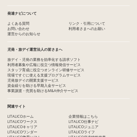
発達ナビについて
よくある質問
リンク・引用について
お問い合わせ
利用者さまへのお願い
運営からのお知らせ
児発・放デイ運営法人の皆さまへ
放デイ・児発の業務を効率化する請求ソフト
利用者募集や広報に役立つ情報発信サービス
スタッフ育成に役立つオンライン研修サービス
現場ですぐに使える支援プログラムサービス
児発放デイの開業支援サービス
資金繰りを助ける早期入金サービス
事業譲渡・売買を助けるM&A仲介サービス
関連サイト
LITALICOホーム
企業情報はこちら
LITALICOワークス
LITALICO仕事ナビ
LITALICOキャリア
LITALICOジュニア
LITALICOワンダー
LITALICOライフ