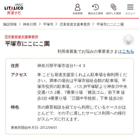
施設情報
神奈川県
平塚市
児童発達支援事業所
平塚市にこにこ園
児童発達支援事業所
平塚市にこにこ園
リストに
保存
利用者募集でお悩みの事業者さまは
こちら
住所
神奈川県平塚市追分1−４３
アクセス
車 こども発達支援室くれよん駐車場を御利用くだ
さい。満車の場合は平塚市福祉会館の駐車場。平
塚市役所の駐車場。 バス JR平塚駅より神奈川中央
交通バス 2番、7番乗り場 「横浜ゴム」前下車 徒
歩2分 4番乗り場 「江陽中学校前」下車 徒歩2分
特色
市の療育相談を経てから利用しているケースがほ
とんどで、その子に適したサービス利用への移行
がスムーズに行えます。
事務所開始年月日: 2012/04/01