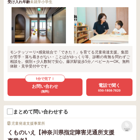
受け入れ年齢
未就学
小学生
モンテッソーリ×感覚統合で「できた！」を育てる児童発達支援。集団
が苦手・落ち着きがない・ことばがゆっくり等、診断の有無を問わずご
相談を。個別＋少人数制で安心。藤沢駅徒歩5分／ベビーカーOK。無料
体験・見学受付中です。
1分で完了！
電話で聞く
お問い合わせ
050-1808-7820
(無料)
まとめて問い合わせする
児童発達支援事業所
リストに
くものいえ【神奈川県指定障害児通所支援
保存