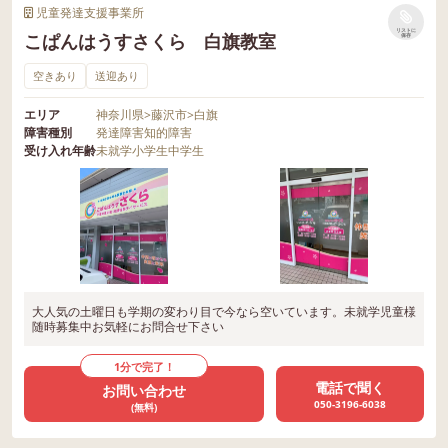
児童発達支援事業所
リストに
こぱんはうすさくら 白旗教室
保存
空きあり
送迎あり
エリア
神奈川県
>
藤沢市
>
白旗
障害種別
発達障害
知的障害
受け入れ年齢
未就学
小学生
中学生
大人気の土曜日も学期の変わり目で今なら空いています。未就学児童様
随時募集中お気軽にお問合せ下さい
1分で完了！
電話で聞く
お問い合わせ
050-3196-6038
(無料)