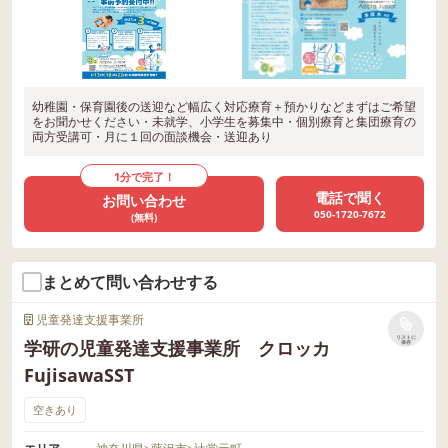
幼稚園・保育園後の送迎など幅広く対応療育＋預かりなどまずはご希望
をお聞かせください・未就学、小学生を募集中・個別療育と集団療育の
両方受講可・月に１回の面談機会・送迎あり
1分で完了！
電話で聞く
お問い合わせ
050-1720-7672
(無料)
まとめて問い合わせする
児童発達支援事業所
リストに
学研の児童発達支援事業所 クロッカ
保存
FujisawaSST
空きあり