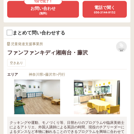
1分で完了！
電話で聞く
お問い合わせ
050-3144-9152
(無料)
まとめて問い合わせする
児童発達支援事業所
リストに
ファンファンキディ湘南台・藤沢
保存
空きあり
エリア
神奈川県
>
藤沢市
>
円行
クッキングや運動、モノづくり等、日替わりのプログラムや臨床美術士
によるアトリエ、外国人講師による英語の時間、現役のチアリーダーに
よるダンスなど本物に触れることのできるプログラムを興味に合わせて