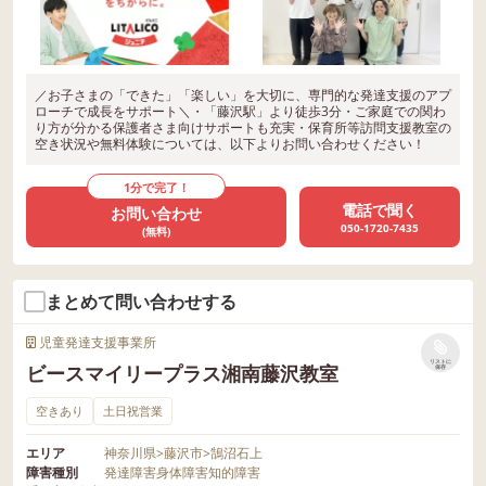
／お子さまの「できた」「楽しい」を大切に、専門的な発達支援のアプ
ローチで成長をサポート＼・「藤沢駅」より徒歩3分・ご家庭での関わ
り方が分かる保護者さま向けサポートも充実・保育所等訪問支援教室の
空き状況や無料体験については、以下よりお問い合わせください！
1分で完了！
電話で聞く
お問い合わせ
050-1720-7435
(無料)
まとめて問い合わせする
児童発達支援事業所
リストに
ビースマイリープラス湘南藤沢教室
保存
空きあり
土日祝営業
エリア
神奈川県
>
藤沢市
>
鵠沼石上
障害種別
発達障害
身体障害
知的障害