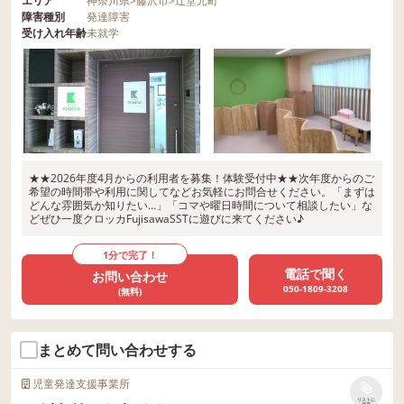
エリア
神奈川県
>
藤沢市
>
辻堂元町
障害種別
発達障害
受け入れ年齢
未就学
★★2026年度4月からの利用者を募集！体験受付中★★次年度からのご
希望の時間帯や利用に関してなどお気軽にお問合せください。「まずは
どんな雰囲気か知りたい…」「コマや曜日時間について相談したい」な
どぜひ一度クロッカFujisawaSSTに遊びに来てください♪
1分で完了！
電話で聞く
お問い合わせ
050-1809-3208
(無料)
まとめて問い合わせする
児童発達支援事業所
リストに