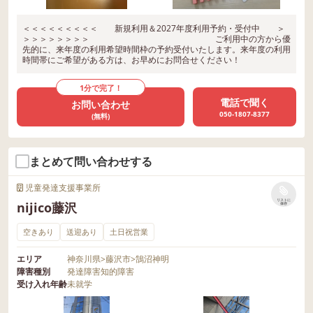
＜＜＜＜＜＜＜＜＜ 新規利用＆2027年度利用予約・受付中 ＞
＞＞＞＞＞＞＞＞ ご利用中の方から優
先的に、来年度の利用希望時間枠の予約受付いたします。来年度の利用
時間帯にご希望がある方は、お早めにお問合せください！
1分で完了！
電話で聞く
お問い合わせ
050-1807-8377
(無料)
まとめて問い合わせする
児童発達支援事業所
リストに
nijico藤沢
保存
空きあり
送迎あり
土日祝営業
エリア
神奈川県
>
藤沢市
>
鵠沼神明
障害種別
発達障害
知的障害
受け入れ年齢
未就学