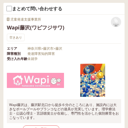
まとめて問い合わせする
児童発達支援事業所
リストに
Wapi藤沢(ワピフジサワ)
保存
空きあり
エリア
神奈川県
>
藤沢市
>
藤沢
障害種別
発達障害
知的障害
受け入れ年齢
未就学
Wapi藤沢は、藤沢駅北口から徒歩６分のところにあり、施設内には大
きなボールプールやブランコなどの遊具が充実しています。理学療法
士・公認心理士・言語聴覚士が在籍し、専門性を活かした個別療育をお
こなっています。