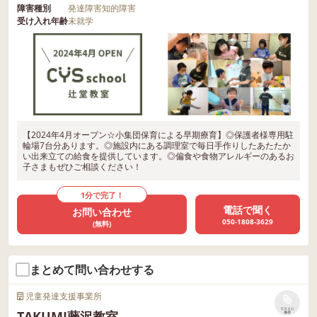
障害種別
発達障害
知的障害
受け入れ年齢
未就学
【2024年4月オープン☆小集団保育による早期療育】◎保護者様専用駐
輪場7台分あります。◎施設内にある調理室で毎日手作りしたあたたか
い出来立ての給食を提供しています。◎偏食や食物アレルギーのあるお
子さまもぜひご相談ください！
1分で完了！
電話で聞く
お問い合わせ
050-1808-3629
(無料)
まとめて問い合わせする
児童発達支援事業所
リストに
TAKUMI藤沢教室
保存