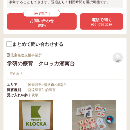
参加することもできます。送迎あり！利用時間も選択可能です。
1分で完了！
電話で聞く
お問い合わせ
050-1720-2219
(無料)
まとめて問い合わせする
児童発達支援事業所
リストに
学研の療育 クロッカ湘南台
保存
空きあり
エリア
神奈川県
>
藤沢市
>
湘南台
障害種別
発達障害
知的障害
受け入れ年齢
未就学