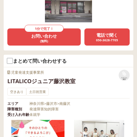
1分で完了！
電話で聞く
お問い合わせ
050-3628-7705
(無料)
まとめて問い合わせする
児童発達支援事業所
リストに
LITALICOジュニア藤沢教室
保存
空きあり
土日祝営業
エリア
神奈川県
>
藤沢市
>
南藤沢
障害種別
発達障害
知的障害
受け入れ年齢
未就学