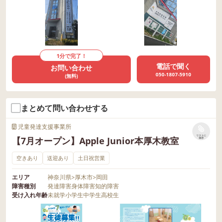
1分で完了！
電話で聞く
お問い合わせ
050-1807-5910
(無料)
まとめて問い合わせする
児童発達支援事業所
リストに
【7月オープン】Apple Junior本厚木教室
保存
空きあり
送迎あり
土日祝営業
エリア
神奈川県
>
厚木市
>
岡田
障害種別
発達障害
身体障害
知的障害
受け入れ年齢
未就学
小学生
中学生
高校生