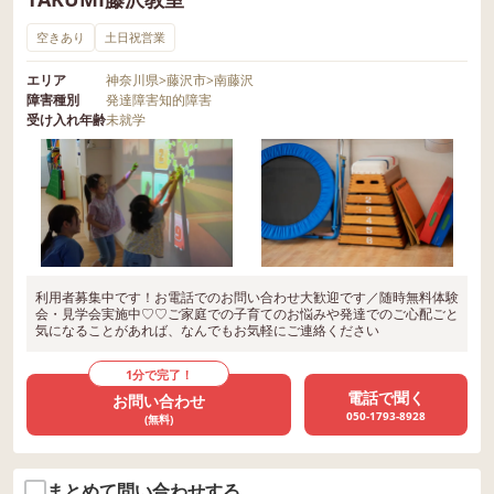
空きあり
土日祝営業
エリア
神奈川県
>
藤沢市
>
南藤沢
障害種別
発達障害
知的障害
受け入れ年齢
未就学
利用者募集中です！お電話でのお問い合わせ大歓迎です／随時無料体験
会・見学会実施中♡♡ご家庭での子育てのお悩みや発達でのご心配ごと
気になることがあれば、なんでもお気軽にご連絡ください
1分で完了！
電話で聞く
お問い合わせ
050-1793-8928
(無料)
まとめて問い合わせする