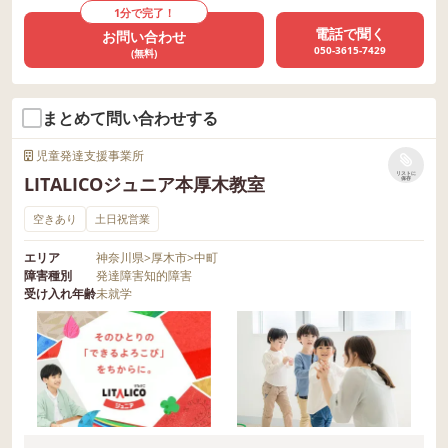
1分で完了！
電話で聞く
お問い合わせ
050-3615-7429
(無料)
まとめて問い合わせする
児童発達支援事業所
リストに
LITALICOジュニア本厚木教室
保存
空きあり
土日祝営業
エリア
神奈川県
>
厚木市
>
中町
障害種別
発達障害
知的障害
受け入れ年齢
未就学