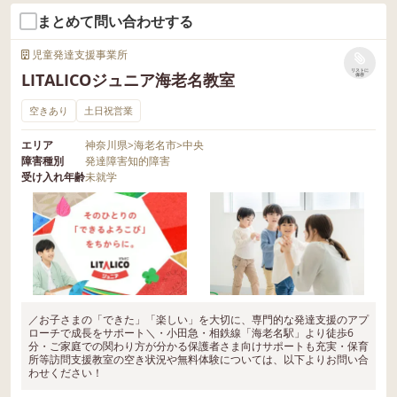
まとめて問い合わせする
児童発達支援事業所
リストに
LITALICOジュニア海老名教室
保存
空きあり
土日祝営業
エリア
神奈川県
>
海老名市
>
中央
障害種別
発達障害
知的障害
受け入れ年齢
未就学
／お子さまの「できた」「楽しい」を大切に、専門的な発達支援のアプ
ローチで成長をサポート＼・小田急・相鉄線「海老名駅」より徒歩6
分・ご家庭での関わり方が分かる保護者さま向けサポートも充実・保育
所等訪問支援教室の空き状況や無料体験については、以下よりお問い合
わせください！