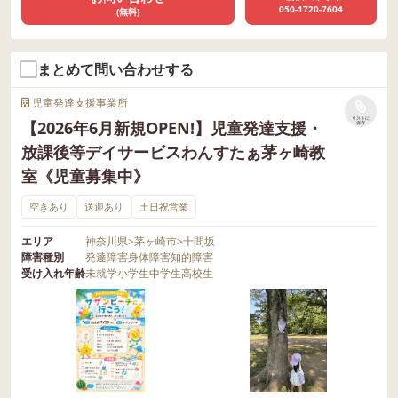
050-1720-7604
(無料)
まとめて問い合わせする
児童発達支援事業所
リストに
【2026年6月新規OPEN!】児童発達支援・
保存
放課後等デイサービスわんすたぁ茅ヶ崎教
室《児童募集中》
空きあり
送迎あり
土日祝営業
エリア
神奈川県
>
茅ヶ崎市
>
十間坂
障害種別
発達障害
身体障害
知的障害
受け入れ年齢
未就学
小学生
中学生
高校生