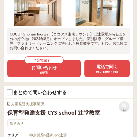
COCO+ Shonan lounge 【ココタス湘南ラウンジ】は辻堂駅から徒歩5
分の好立地に2024年8月にオープンしました。個別指導、グループ指
導、ファミリートレーニングに特化した療育教室です。ぜひ、お気軽に
お問い合わせください。
1分で完了！
電話で聞く
お問い合わせ
050-1809-4468
(無料)
まとめて問い合わせする
児童発達支援事業所
リストに
保育型発達支援 CYS school 辻堂教室
保存
空きあり
エリア
神奈川県
>
藤沢市
>
辻堂