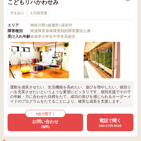
こどもリハかわせみ
保存
空きあり
土日祝営業
エリア
神奈川県
>
綾瀬市
>
深谷中
障害種別
発達障害
身体障害
知的障害
重症心身
受け入れ年齢
未就学
小学生
中学生
高校生
運動を成長させたい、生活機能を高めたい、遊びを増やしたい、個別リ
ハを充実させたいというような要望にピッタリです。個別支援でその子
の年齢・力に合わせた目標をたて、成功の喜びを感じられるオーダーメ
イドのプログラムをたてることにより、確実な成長を支援します。
1分で完了！
電話で聞く
お問い合わせ
050-3155-5028
(無料)