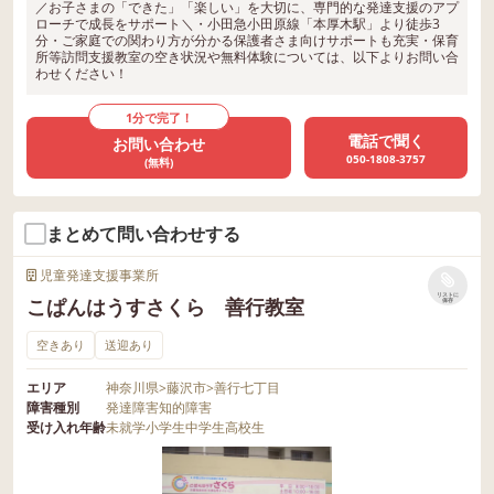
／お子さまの「できた」「楽しい」を大切に、専門的な発達支援のアプ
ローチで成長をサポート＼・小田急小田原線「本厚木駅」より徒歩3
分・ご家庭での関わり方が分かる保護者さま向けサポートも充実・保育
所等訪問支援教室の空き状況や無料体験については、以下よりお問い合
わせください！
1分で完了！
電話で聞く
お問い合わせ
050-1808-3757
(無料)
まとめて問い合わせする
児童発達支援事業所
リストに
こぱんはうすさくら 善行教室
保存
空きあり
送迎あり
エリア
神奈川県
>
藤沢市
>
善行七丁目
障害種別
発達障害
知的障害
受け入れ年齢
未就学
小学生
中学生
高校生