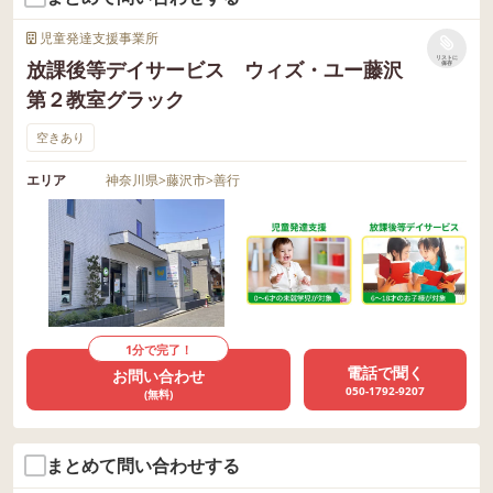
児童発達支援事業所
リストに
放課後等デイサービス ウィズ・ユー藤沢
保存
第２教室グラック
空きあり
エリア
神奈川県
>
藤沢市
>
善行
1分で完了！
電話で聞く
お問い合わせ
050-1792-9207
(無料)
まとめて問い合わせする