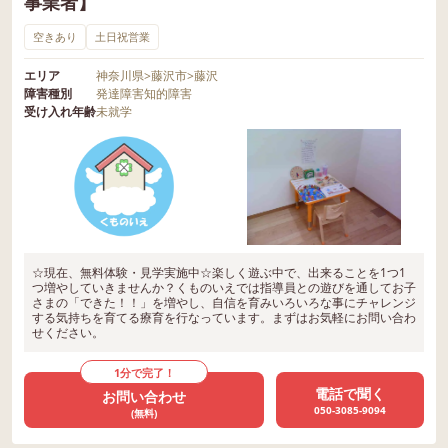
事業者】
空きあり
土日祝営業
エリア
神奈川県
>
藤沢市
>
藤沢
障害種別
発達障害
知的障害
受け入れ年齢
未就学
☆現在、無料体験・見学実施中☆楽しく遊ぶ中で、出来ることを1つ1
つ増やしていきませんか？くものいえでは指導員との遊びを通してお子
さまの「できた！！」を増やし、自信を育みいろいろな事にチャレンジ
する気持ちを育てる療育を行なっています。まずはお気軽にお問い合わ
せください。
1分で完了！
電話で聞く
お問い合わせ
050-3085-9094
(無料)