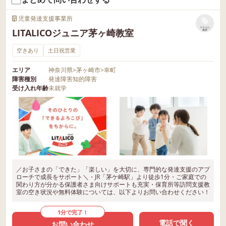
児童発達支援事業所
リストに
LITALICOジュニア茅ヶ崎教室
保存
空きあり
土日祝営業
エリア
神奈川県
>
茅ヶ崎市
>
幸町
障害種別
発達障害
知的障害
受け入れ年齢
未就学
／お子さまの「できた」「楽しい」を大切に、専門的な発達支援のアプ
ローチで成長をサポート＼・JR「茅ケ崎駅」より徒歩1分・ご家庭での
関わり方が分かる保護者さま向けサポートも充実・保育所等訪問支援教
室の空き状況や無料体験については、以下よりお問い合わせください！
1分で完了！
電話で聞く
お問い合わせ