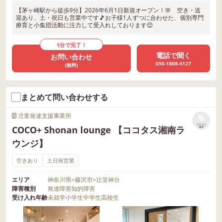
【茅ヶ崎駅から徒歩9分】2026年6月1日新規オープン！🌸 空き・送
迎あり、土・祝日も営業中です🎵お子様1人ずつに合わせた、個別専門
療育と小集団活動に注力して受入れしております😊
1分で完了！
電話で聞く
お問い合わせ
050-1808-4127
(無料)
まとめて問い合わせする
児童発達支援事業所
リストに
COCO+ Shonan lounge 【ココタス湘南ラ
保存
ウンジ】
空きあり
土日祝営業
エリア
神奈川県
>
藤沢市
>
辻堂神台
障害種別
発達障害
知的障害
受け入れ年齢
未就学
小学生
中学生
高校生