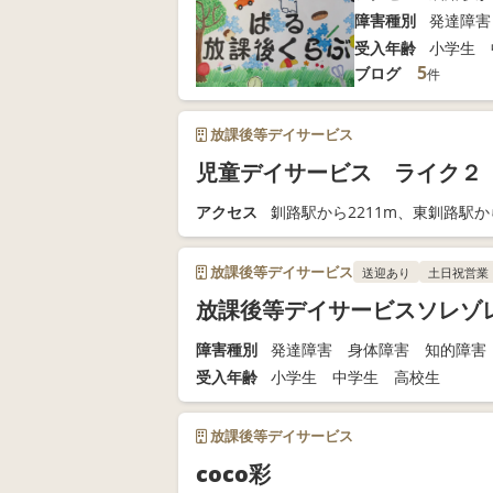
障害種別
発達障害
受入年齢
小学生 
5
ブログ
件
放課後等デイサービス
児童デイサービス ライク２
アクセス
釧路駅から2211m、東釧路駅から
放課後等デイサービス
送迎あり
土日祝営業
放課後等デイサービスソレゾレc
障害種別
発達障害 身体障害 知的障害
受入年齢
小学生 中学生 高校生
放課後等デイサービス
coco彩