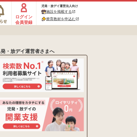
児発・放デイ運営法人向け
施設を掲載する
open_in_new
ログイン
療育教材を申込む
open_in_new
会員登録
児発・放デイ運営者さまへ