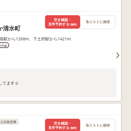
空き確認・
リストに保存
見学予約する
(無料)
か清水町
路駅から1268m、下土狩駅から1421m
ログup
してます☺
土日祝営業
空き確認・
リストに保存
見学予約する
(無料)