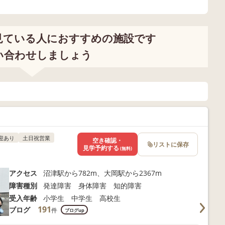
見ている人におすすめの施設です
い合わせしましょう
迎あり
土日祝営業
空き確認・
リストに保存
見学予約する
(無料)
アクセス
沼津駅から782m、大岡駅から2367m
障害種別
発達障害 身体障害 知的障害
受入年齢
小学生 中学生 高校生
191
ブログ
件
ブログup