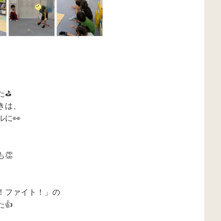
た⛳
きは、
に👀
👏
！ファイト！」の
👍