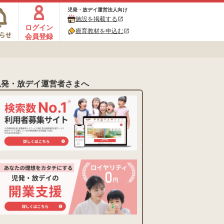
児発・放デイ運営法人向け
施設を掲載する
open_in_new
ログイン
療育教材を申込む
open_in_new
会員登録
児発・放デイ運営者さまへ