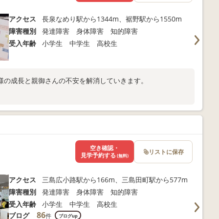
アクセス
長泉なめり駅から1344m、裾野駅から1550m
障害種別
発達障害 身体障害 知的障害
受入年齢
小学生 中学生 高校生
様の成長と親御さんの不安を解消していきます。
空き確認・
リストに保存
見学予約する
(無料)
アクセス
三島広小路駅から166m、三島田町駅から577m
障害種別
発達障害 身体障害 知的障害
受入年齢
小学生 中学生 高校生
86
ブログ
件
ブログup