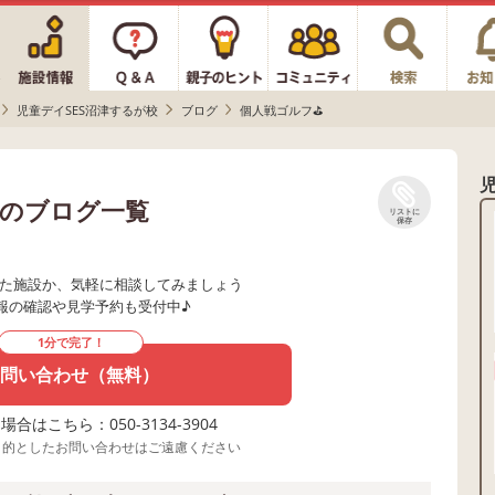
児童デイSES沼津するが校
ブログ
個人戦ゴルフ⛳
校のブログ一覧
リストに
保存
た施設か、気軽に相談してみましょう
報の確認や見学予約も受付中♪
1分で完了！
問い合わせ（無料）
合はこちら：050-3134-3904
目的としたお問い合わせはご遠慮ください