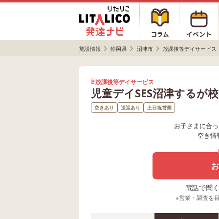
施設情報
静岡県
沼津市
放課後等デイサービス
放課後等デイサービス
児童デイSES沼津するが
空きあり
送迎あり
土日祝営業
お子さまに合っ
空き情
お
電話で聞く場
※営業・調査を