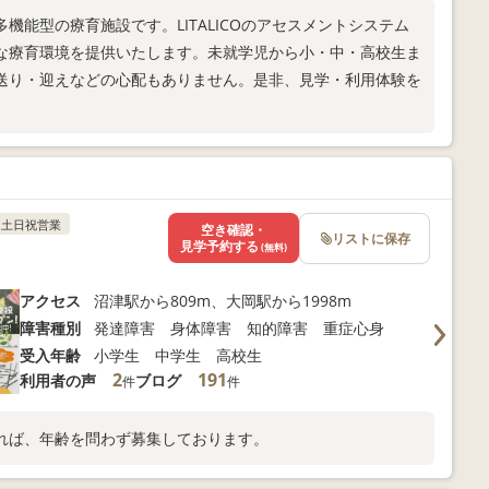
機能型の療育施設です。LITALICOのアセスメントシステム
な療育環境を提供いたします。未就学児から小・中・高校生ま
送り・迎えなどの心配もありません。是非、見学・利用体験を
土日祝営業
空き確認・
リストに保存
見学予約する
(無料)
アクセス
沼津駅から809m、大岡駅から1998m
障害種別
発達障害 身体障害 知的障害 重症心身
受入年齢
小学生 中学生 高校生
2
191
利用者の声
ブログ
件
件
れば、年齢を問わず募集しております。