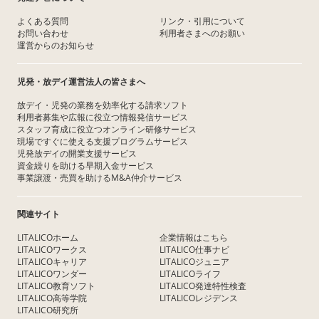
よくある質問
リンク・引用について
お問い合わせ
利用者さまへのお願い
運営からのお知らせ
児発・放デイ運営法人の皆さまへ
放デイ・児発の業務を効率化する請求ソフト
利用者募集や広報に役立つ情報発信サービス
スタッフ育成に役立つオンライン研修サービス
現場ですぐに使える支援プログラムサービス
児発放デイの開業支援サービス
資金繰りを助ける早期入金サービス
事業譲渡・売買を助けるM&A仲介サービス
関連サイト
LITALICOホーム
企業情報はこちら
LITALICOワークス
LITALICO仕事ナビ
LITALICOキャリア
LITALICOジュニア
LITALICOワンダー
LITALICOライフ
LITALICO教育ソフト
LITALICO発達特性検査
LITALICO高等学院
LITALICOレジデンス
LITALICO研究所