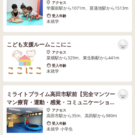
アクセス
学園前駅から1071m、菖蒲池駅から1513m
受入年齢
未就学
こども支援ルームここにこ
リストに
保存
アクセス
菜畑駅から329m、東生駒駅から441m
受入年齢
未就学
ミライトプライム高田市駅前【完全マンツー
リストに
保存
マン療育・運動・感覚・コミュニケーショ
ン】
アクセス
高田市駅から35m、高田駅から980m
受入年齢
未就学 小学生