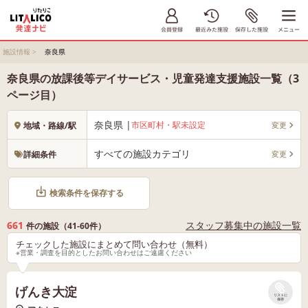
施設情報
>
奈良県
奈良県の放課後等デイサービス・児童発達支援施設一覧（3
ページ目）
奈良県 |
市区町村・駅未設定
変更
地域・路線/駅
すべての施設カテゴリ
変更
詳細条件
検索条件を保存する
661
スタッフ募集中の施設一覧
件の施設（41-60件）
チェックした施設にまとめて問い合わせ（無料）
※営業・調査を目的としたお問い合わせはご遠慮ください
げんき大淀
リストに
保存