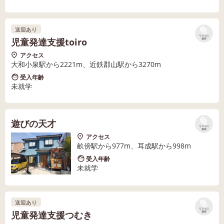
送迎あり
リストに
児童発達支援toiro
保存
アクセス
大和小泉駅から2221m、近鉄郡山駅から3270m
受入年齢
未就学
遊びの天才
リストに
保存
アクセス
畝傍駅から977m、耳成駅から998m
受入年齢
未就学
送迎あり
リストに
児童発達支援つむき
保存