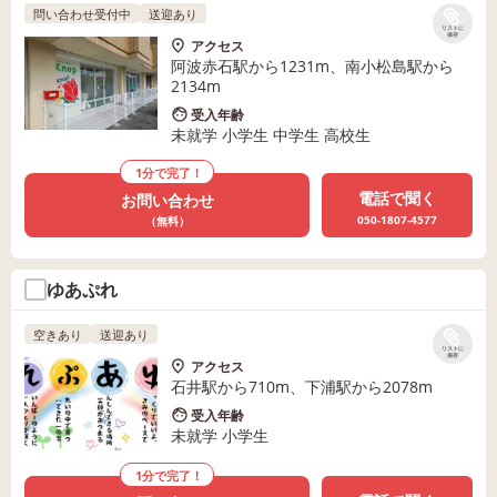
問い合わせ受付中
送迎あり
リストに
保存
アクセス
阿波赤石駅から1231m、南小松島駅から
2134m
受入年齢
未就学 小学生 中学生 高校生
1分で完了！
電話で聞く
お問い合わせ
050-1807-4577
（無料）
ゆあぷれ
空きあり
送迎あり
リストに
保存
アクセス
石井駅から710m、下浦駅から2078m
受入年齢
未就学 小学生
1分で完了！