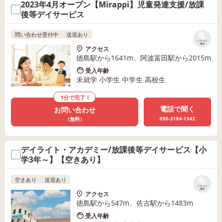
2023年4月オープン【Mirappi】児童発達支援/放課
後等デイサービス
問い合わせ受付中
送迎あり
リストに
保存
アクセス
徳島駅から1641m、阿波富田駅から2015m
受入年齢
未就学 小学生 中学生 高校生
1分で完了！
電話で聞く
お問い合わせ
050-3184-1342
（無料）
デイライト・アカデミー/放課後等デイサービス【小
学3年～】【空きあり】
空きあり
送迎あり
リストに
保存
アクセス
徳島駅から547m、佐古駅から1483m
受入年齢