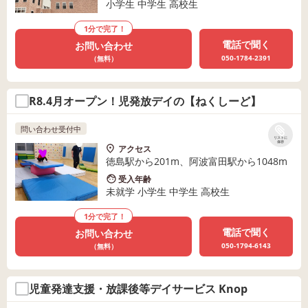
小学生 中学生 高校生
1分で完了！
電話で聞く
お問い合わせ
050-1784-2391
（無料）
R8.4月オープン！児発放デイの【ねくしーど】
問い合わせ受付中
リストに
保存
アクセス
徳島駅から201m、阿波富田駅から1048m
受入年齢
未就学 小学生 中学生 高校生
1分で完了！
電話で聞く
お問い合わせ
050-1794-6143
（無料）
児童発達支援・放課後等デイサービス Knop