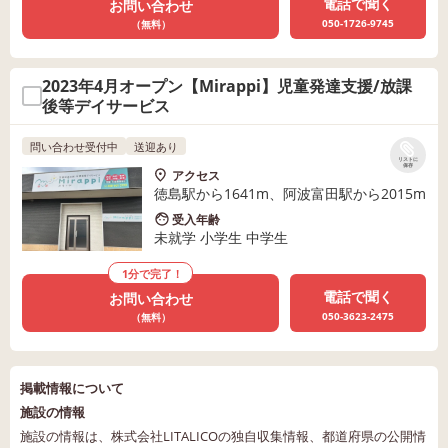
電話で聞く
お問い合わせ
050-1726-9745
（無料）
2023年4月オープン【Mirappi】児童発達支援/放課
後等デイサービス
問い合わせ受付中
送迎あり
リストに
保存
アクセス
徳島駅から1641m、阿波富田駅から2015m
受入年齢
未就学 小学生 中学生
1分で完了！
電話で聞く
お問い合わせ
050-3623-2475
（無料）
掲載情報について
施設の情報
施設の情報は、株式会社LITALICOの独自収集情報、都道府県の公開情