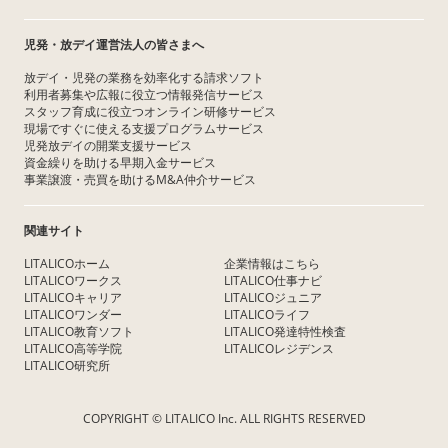
児発・放デイ運営法人の皆さまへ
放デイ・児発の業務を効率化する請求ソフト
利用者募集や広報に役立つ情報発信サービス
スタッフ育成に役立つオンライン研修サービス
現場ですぐに使える支援プログラムサービス
児発放デイの開業支援サービス
資金繰りを助ける早期入金サービス
事業譲渡・売買を助けるM&A仲介サービス
関連サイト
LITALICOホーム
企業情報はこちら
LITALICOワークス
LITALICO仕事ナビ
LITALICOキャリア
LITALICOジュニア
LITALICOワンダー
LITALICOライフ
LITALICO教育ソフト
LITALICO発達特性検査
LITALICO高等学院
LITALICOレジデンス
LITALICO研究所
COPYRIGHT © LITALICO Inc. ALL RIGHTS RESERVED