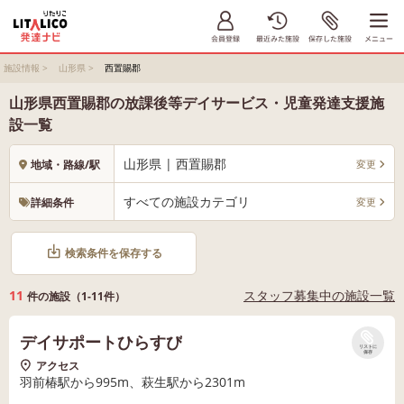
施設情報
>
山形県
>
西置賜郡
山形県西置賜郡の放課後等デイサービス・児童発達支援施
設一覧
山形県 | 西置賜郡
変更
地域・路線/駅
すべての施設カテゴリ
変更
詳細条件
検索条件を保存する
11
スタッフ募集中の施設一覧
件の施設（1-11件）
デイサポートひらすび
リストに
保存
アクセス
羽前椿駅から995m、萩生駅から2301m