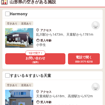
山形県の空きがある施設
Harmony
空きあり
送迎あり
リストに
保存
アクセス
乱川駅から1473m、天童駅から1781m
受入年齢
小学生
1分で完了！
電話で聞く
お問い合わせ
050-3171-8218
（無料）
すまいる＆すまいる天童
空きあり
送迎あり
リストに
保存
アクセス
天童南駅から618m、高擶駅から972m
受入年齢