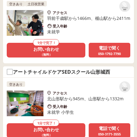
空きあり
土日祝営業
リストに
保存
アクセス
羽前千歳駅から1466m、楯山駅から2411m
受入年齢
未就学
1分で完了！
電話で聞く
お問い合わせ
050-1792-7790
（無料）
アートチャイルドケアSEDスクール山形城西
空きあり
リストに
保存
アクセス
北山形駅から945m、山形駅から1332m
受入年齢
未就学 小学生
1分で完了！
電話で聞く
お問い合わせ
050-3171-3555
（無料）