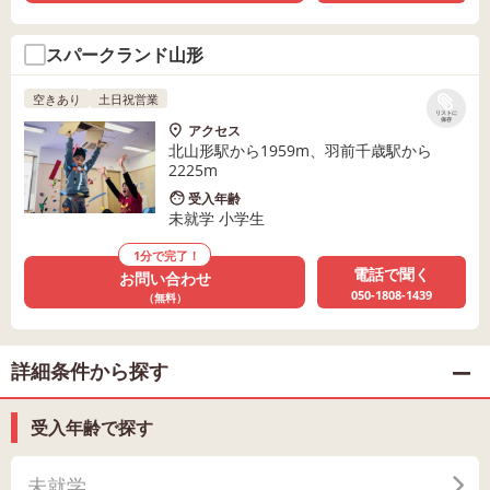
スパークランド山形
空きあり
土日祝営業
リストに
保存
アクセス
北山形駅から1959m、羽前千歳駅から
2225m
受入年齢
未就学 小学生
1分で完了！
電話で聞く
お問い合わせ
050-1808-1439
（無料）
詳細条件から探す
受入年齢で探す
未就学