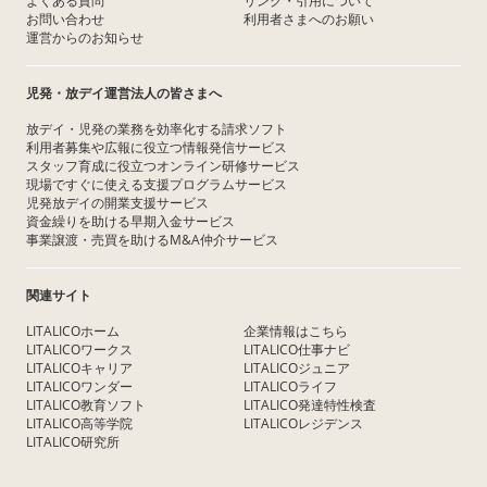
よくある質問
リンク・引用について
お問い合わせ
利用者さまへのお願い
運営からのお知らせ
児発・放デイ運営法人の皆さまへ
放デイ・児発の業務を効率化する請求ソフト
利用者募集や広報に役立つ情報発信サービス
スタッフ育成に役立つオンライン研修サービス
現場ですぐに使える支援プログラムサービス
児発放デイの開業支援サービス
資金繰りを助ける早期入金サービス
事業譲渡・売買を助けるM&A仲介サービス
関連サイト
LITALICOホーム
企業情報はこちら
LITALICOワークス
LITALICO仕事ナビ
LITALICOキャリア
LITALICOジュニア
LITALICOワンダー
LITALICOライフ
LITALICO教育ソフト
LITALICO発達特性検査
LITALICO高等学院
LITALICOレジデンス
LITALICO研究所