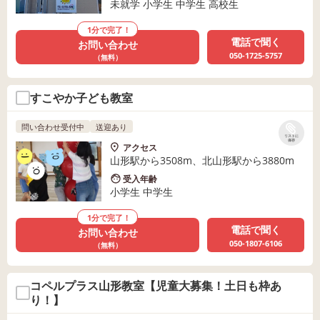
未就学 小学生 中学生 高校生
1分で完了！
電話で聞く
お問い合わせ
050-1725-5757
（無料）
すこやか子ども教室
問い合わせ受付中
送迎あり
リストに
保存
アクセス
山形駅から3508m、北山形駅から3880m
受入年齢
小学生 中学生
1分で完了！
電話で聞く
お問い合わせ
050-1807-6106
（無料）
コペルプラス山形教室【児童大募集！土日も枠あ
り！】