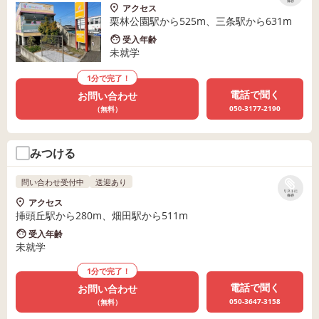
保存
アクセス
栗林公園駅から525m、三条駅から631m
受入年齢
未就学
1分で完了！
電話で聞く
お問い合わせ
050-3177-2190
（無料）
みつける
問い合わせ受付中
送迎あり
リストに
保存
アクセス
挿頭丘駅から280m、畑田駅から511m
受入年齢
未就学
1分で完了！
電話で聞く
お問い合わせ
050-3647-3158
（無料）