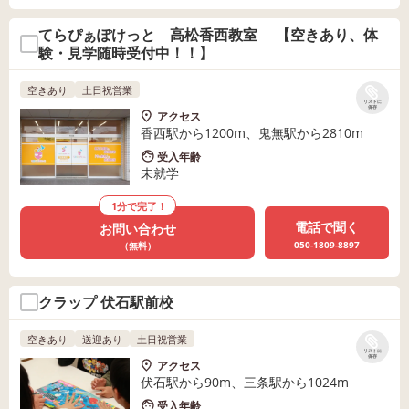
てらぴぁぽけっと 高松香西教室 【空きあり、体
験・見学随時受付中！！】
空きあり
土日祝営業
リストに
保存
アクセス
香西駅から1200m、鬼無駅から2810m
受入年齢
未就学
1分で完了！
電話で聞く
お問い合わせ
050-1809-8897
（無料）
クラップ 伏石駅前校
空きあり
送迎あり
土日祝営業
リストに
保存
アクセス
伏石駅から90m、三条駅から1024m
受入年齢