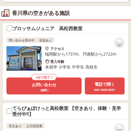
香川県の空きがある施設
ブロッサムジュニア 高松西教室
問い合わせ受付中
送迎あり
リストに
保存
アクセス
端岡駅から1737m、円座駅から2722m
受入年齢
未就学 小学生 中学生 高校生
1分で完了！
電話で聞く
お問い合わせ
050-1809-5051
（無料）
てらぴぁぽけっと高松教室 【空きあり、体験・見学
受付中‼】
空きあり
土日祝営業
リストに