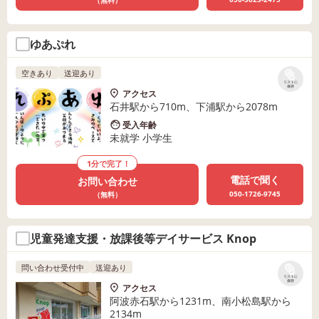
（無料）
ゆあぷれ
空きあり
送迎あり
リストに
保存
アクセス
石井駅から710m、下浦駅から2078m
受入年齢
未就学 小学生
1分で完了！
電話で聞く
お問い合わせ
050-1726-9745
（無料）
児童発達支援・放課後等デイサービス Knop
問い合わせ受付中
送迎あり
リストに
保存
アクセス
阿波赤石駅から1231m、南小松島駅から
2134m