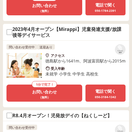
電話で聞く
お問い合わせ
050-1784-2391
（無料）
2023年4月オープン【Mirappi】児童発達支援/放課
後等デイサービス
問い合わせ受付中
送迎あり
リストに
保存
アクセス
徳島駅から1641m、阿波富田駅から2015m
受入年齢
未就学 小学生 中学生 高校生
1分で完了！
電話で聞く
お問い合わせ
050-3184-1342
（無料）
R8.4月オープン！児発放デイの【ねくしーど】
問い合わせ受付中
リストに