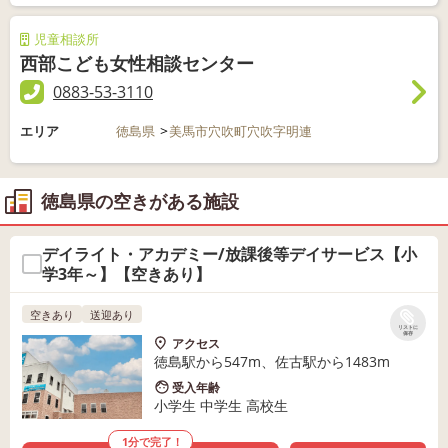
児童相談所
西部こども女性相談センター
0883-53-3110
エリア
徳島県
美馬市穴吹町穴吹字明連
徳島県の空きがある施設
デイライト・アカデミー/放課後等デイサービス【小
学3年～】【空きあり】
空きあり
送迎あり
リストに
保存
アクセス
徳島駅から547m、佐古駅から1483m
受入年齢
小学生 中学生 高校生
1分で完了！