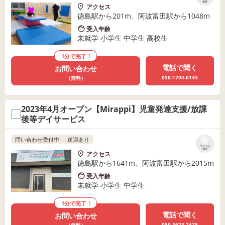
保存
アクセス
徳島駅から201m、阿波富田駅から1048m
受入年齢
未就学 小学生 中学生 高校生
1分で完了！
電話で聞く
お問い合わせ
050-1794-6143
（無料）
2023年4月オープン【Mirappi】児童発達支援/放課
後等デイサービス
問い合わせ受付中
送迎あり
リストに
保存
アクセス
徳島駅から1641m、阿波富田駅から2015m
受入年齢
未就学 小学生 中学生
1分で完了！
電話で聞く
お問い合わせ
050-3623-2475