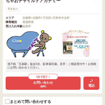
ちゃおチャイルドアカデミー
空きあり
エリア
京都府
>
京都市
>
下京区
>
万寿寺中之町
障害種別
発達障害
受け入れ年齢
未就学
地下鉄「五条駅」徒歩5分、駐車場完備。見学・ご相談受付中！お気軽
にお問い合わせください。
1分で完了！
お問い合わせ
電話
(無料)
まとめて問い合わせする