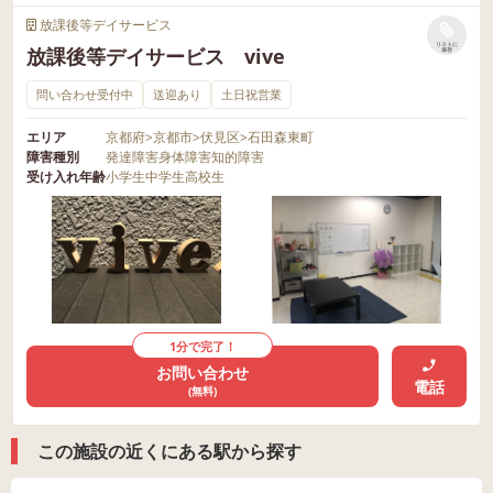
放課後等デイサービス
リストに
放課後等デイサービス vive
保存
問い合わせ受付中
送迎あり
土日祝営業
エリア
京都府
>
京都市
>
伏見区
>
石田森東町
障害種別
発達障害
身体障害
知的障害
受け入れ年齢
小学生
中学生
高校生
1分で完了！
お問い合わせ
電話
(無料)
この施設の近くにある駅から探す