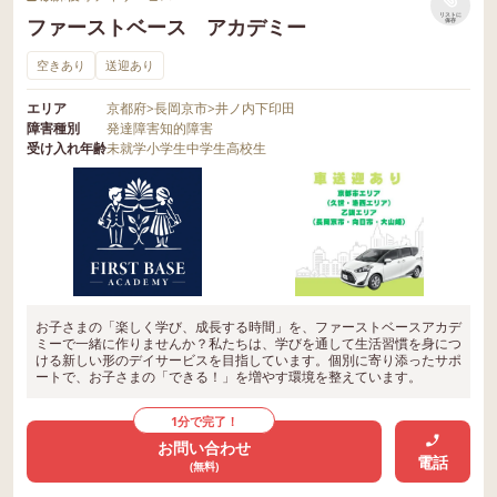
リストに
ファーストベース アカデミー
保存
空きあり
送迎あり
エリア
京都府
>
長岡京市
>
井ノ内下印田
障害種別
発達障害
知的障害
受け入れ年齢
未就学
小学生
中学生
高校生
お子さまの「楽しく学び、成長する時間」を、ファーストベースアカデ
ミーで一緒に作りませんか？私たちは、学びを通して生活習慣を身につ
ける新しい形のデイサービスを目指しています。個別に寄り添ったサポ
ートで、お子さまの「できる！」を増やす環境を整えています。
1分で完了！
お問い合わせ
電話
(無料)