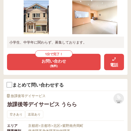
小学生、中学年に関わらず、募集しております。
1分で完了！
お問い合わせ
電話
(無料)
まとめて問い合わせする
放課後等デイサービス
リストに
放課後等デイサービス うらら
保存
空きあり
送迎あり
エリア
京都府
>
京都市
>
北区
>
紫野南舟岡町
障害種別
発達障害
身体障害
知的障害