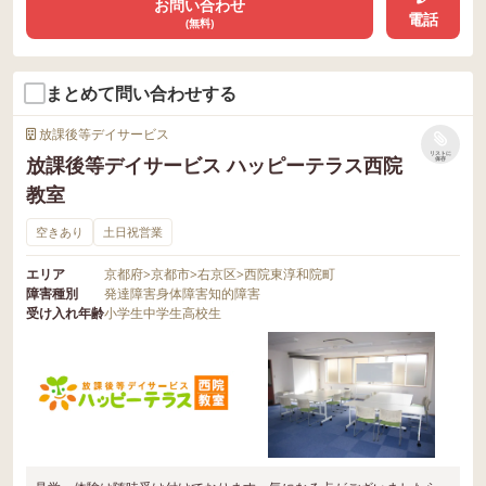
お問い合わせ
電話
(無料)
まとめて問い合わせする
放課後等デイサービス
リストに
放課後等デイサービス ハッピーテラス西院
保存
教室
空きあり
土日祝営業
エリア
京都府
>
京都市
>
右京区
>
西院東淳和院町
障害種別
発達障害
身体障害
知的障害
受け入れ年齢
小学生
中学生
高校生