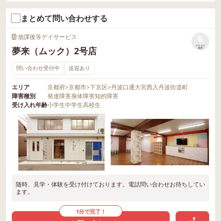
まとめて問い合わせする
放課後等デイサービス
リストに
夢来（ムック）2号店
保存
問い合わせ受付中
送迎あり
エリア
京都府
>
京都市
>
下京区
>
丹波口通大宮西入丹波街道町
障害種別
発達障害
身体障害
知的障害
受け入れ年齢
小学生
中学生
高校生
随時、見学・体験を受け付けております。電話問い合わせお待ちしてい
ます。
1分で完了！