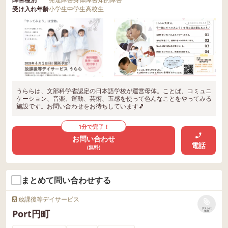
受け入れ年齢
小学生
中学生
高校生
うららは、文部科学省認定の日本語学校が運営母体。ことば、コミュニ
ケーション、音楽、運動、芸術、五感を使って色んなことをやってみる
施設です。お問い合わせをお待ちしています🎵
1分で完了！
お問い合わせ
電話
(無料)
まとめて問い合わせする
放課後等デイサービス
リストに
Port円町
保存