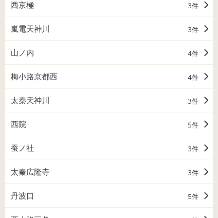
西京極
3件
嵐電天神川
3件
山ノ内
4件
梅小路京都西
4件
太秦天神川
3件
西院
5件
蚕ノ社
3件
太秦広隆寺
3件
丹波口
5件