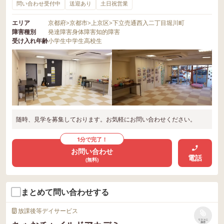
問い合わせ受付中
送迎あり
土日祝営業
エリア
京都府
>
京都市
>
上京区
>
下立売通西入二丁目堀川町
障害種別
発達障害
身体障害
知的障害
受け入れ年齢
小学生
中学生
高校生
随時、見学を募集しております。お気軽にお問い合わせください。
1分で完了！
お問い合わせ
電話
(無料)
まとめて問い合わせする
放課後等デイサービス
リストに
保存