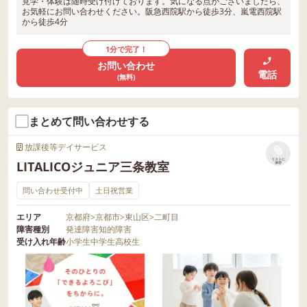
見学・体験は随時受け付けております。気になる点がございましたら、
お気軽にお問い合わせください。阪急西院駅から徒歩3分、嵐電西院駅
から徒歩4分
1分で完了！
お問い合わせ
電話
(無料)
まとめて問い合わせする
放課後等デイサービス
リストに
LITALICOジュニア三条教室
保存
問い合わせ受付中
土日祝営業
エリア
京都府
>
京都市
>
東山区
>
二町目
障害種別
発達障害
知的障害
受け入れ年齢
小学生
中学生
高校生