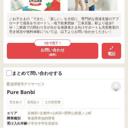
／お子さまの「できた」「楽しい」を大切に、専門的な発達支援のアプ
ローチで成長をサポート＼・地下鉄東西線「三条京阪」駅より徒歩1
分・ご家庭での関わり方が分かる保護者さま向けサポートも充実教室の
空き状況や無料体験については、以下よりお問い合わせください！
1分で完了！
お問い合わせ
電話
(無料)
まとめて問い合わせする
放課後等デイサービス
リストに
Pure Banbi
保存
空きあり
送迎あり
土日祝営業
エリア
京都府
>
京都市
>
山科区
>
西野山射庭ノ上町
障害種別
発達障害
知的障害
受け入れ年齢
小学生
中学生
高校生