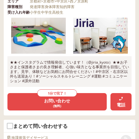
エリア
京都府
>
京都市
>
中京区
>
西ノ京原町
障害種別
発達障害
身体障害
知的障害
受け入れ年齢
小学生
中学生
高校生
★★インスタグラムで情報発信しています！（@jiria_kyoto）★★お子
さまと保護者さまの良き理解者、心強い味方となる事業所を目指してい
ます。見学、体験などお気軽にお問合せください！#中京区・右京区以
外も送迎あり！#ソーシャルスキルトレーニング #運動 #コミュニケー
ション #課外活動
1分で完了！
お問い合わせ
電話
(無料)
まとめて問い合わせする
放課後等デイサービス