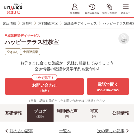
施設情報
京都府
京都市西京区
放課後等デイサービス
ハッピーテラス桂教
放課後等デイサービス
ハッピーテラス桂教室
リストに
保存
空きあり
土日祝営業
お子さまに合った施設か、気軽に相談してみましょう
空き情報の確認や見学予約も受付中♪
1分で完了！
電話で聞く
お問い合わせ
050-3184-0765
（無料）
※営業・調査を目的としたお問い合わせはご遠慮ください
利用者の声
写真
ブログ
基礎情報
公開情報
(0)
(4)
(330)
前の古い記事
一覧へ
次の新しい記事