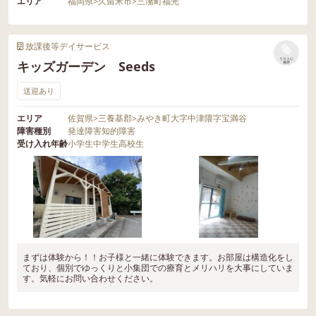
エリア
福岡県
>
久留米市
>
三潴町福光
放課後等デイサービス
リストに
キッズガーデン Seeds
保存
送迎あり
エリア
佐賀県
>
三養基郡
>
みやき町大字中津隈字宝満谷
障害種別
発達障害
知的障害
受け入れ年齢
小学生
中学生
高校生
まずは体験から！！お子様と一緒に体験できます。お部屋は構造化をし
ており、個別でゆっくりと小集団での療育とメリハリを大事にしていま
す。気軽にお問い合わせください。