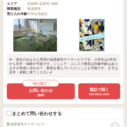
エリア
佐賀県
>
佐賀市
>
栄町
障害種別
発達障害
受け入れ年齢
中学生
高校生
中・高生のみなさん専用の放課後等デイサービスです。小学生は5年生
から見学・体験が可能です。ジュニア・ユニスク教室は対象年齢はあり
ますが発達に合わせて、教室を選んでいただくことも可能です。まずは
見学・体験に来てください♪
1分で完了！
電話で聞く
お問い合わせ
050-3623-3053
(無料)
まとめて問い合わせする
放課後等デイサービス