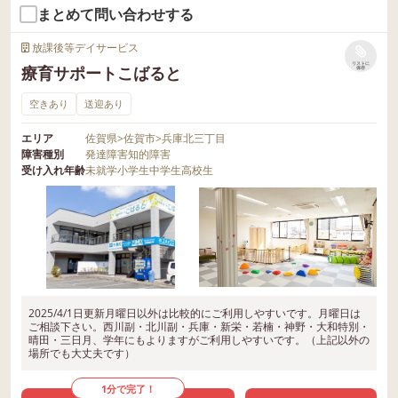
まとめて問い合わせする
放課後等デイサービス
リストに
療育サポートこばると
保存
空きあり
送迎あり
エリア
佐賀県
>
佐賀市
>
兵庫北三丁目
障害種別
発達障害
知的障害
受け入れ年齢
未就学
小学生
中学生
高校生
2025/4/1日更新月曜日以外は比較的にご利用しやすいです。月曜日は
ご相談下さい。西川副・北川副・兵庫・新栄・若楠・神野・大和特別・
晴田・三日月、学年にもよりますがご利用しやすいです。（上記以外の
場所でも大丈夫です）
1分で完了！