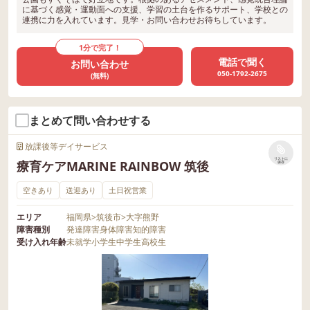
に基づく感覚・運動面への支援、学習の土台を作るサポート、学校との
連携に力を入れています。見学・お問い合わせお待ちしています。
1分で完了！
電話で聞く
お問い合わせ
050-1792-2675
(無料)
まとめて問い合わせする
放課後等デイサービス
リストに
療育ケアMARINE RAINBOW 筑後
保存
空きあり
送迎あり
土日祝営業
エリア
福岡県
>
筑後市
>
大字熊野
障害種別
発達障害
身体障害
知的障害
受け入れ年齢
未就学
小学生
中学生
高校生