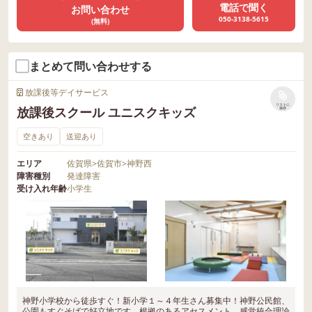
電話で聞く
お問い合わせ
050-3138-5615
(無料)
まとめて問い合わせする
放課後等デイサービス
リストに
放課後スクール ユニスクキッズ
保存
空きあり
送迎あり
エリア
佐賀県
>
佐賀市
>
神野西
障害種別
発達障害
受け入れ年齢
小学生
神野小学校から徒歩すぐ！新小学１～４年生さん募集中！神野公民館、
公園もすぐそばで好立地です。根拠のあるアセスメント、感覚統合理論