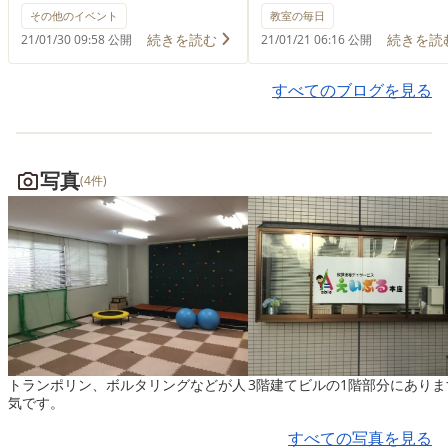
ってコースを設置しました！
使う機会が増えました✨ 
その他のイベント
教室の毎日
(コースはスタッフ私物😁) み
ルゲームを楽しんだり、
続きを読む
続きを読
21/01/30 09:58 公開
21/01/21 06:16 公開
んなの選んだミニ四駆を走ら
物をしたり、楽しく学ん
せていざレース！ めちゃくち
ます！ パソコンも使って
すべてのブログを見る
ゃ盛り上がりました～ 早く
んなでアタック25ごっこ
走らせるために重くしてみた
たり(^O^)←すごく盛り上
り、電池を替えたり。。。
る！ iPadのいろんな機
写真
(4件)
コースを走る様子、音、スピ
覚えつついろいろ楽しも
ード感がハラハラドキドキワ
ね〜♪
クワクのイベントになりまし
た！ またしようね✨
トランポリン、ボルタリングなどが人
3階建てビルの1階部分にありま
気です。
すべての写真を見る