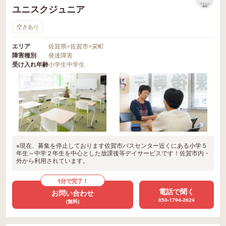
リストに
ユニスクジュニア
保存
空きあり
エリア
佐賀県
>
佐賀市
>
栄町
障害種別
発達障害
受け入れ年齢
小学生
中学生
※現在、募集を停止しております佐賀市バスセンター近くにある小学５
年生～中学２年生を中心とした放課後等デイサービスです！佐賀市内・
外から利用されています。
1分で完了！
電話で聞く
お問い合わせ
050-1794-2624
(無料)