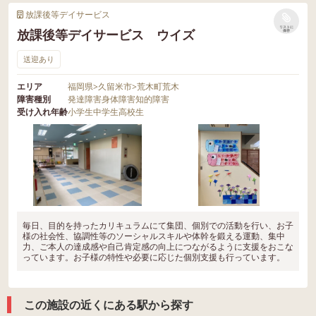
放課後等デイサービス
リストに
放課後等デイサービス ウイズ
保存
送迎あり
エリア
福岡県
>
久留米市
>
荒木町荒木
障害種別
発達障害
身体障害
知的障害
受け入れ年齢
小学生
中学生
高校生
毎日、目的を持ったカリキュラムにて集団、個別での活動を行い、お子
様の社会性、協調性等のソーシャルスキルや体幹を鍛える運動、集中
力、ご本人の達成感や自己肯定感の向上につながるように支援をおこな
っています。お子様の特性や必要に応じた個別支援も行っています。
この施設の近くにある駅から探す