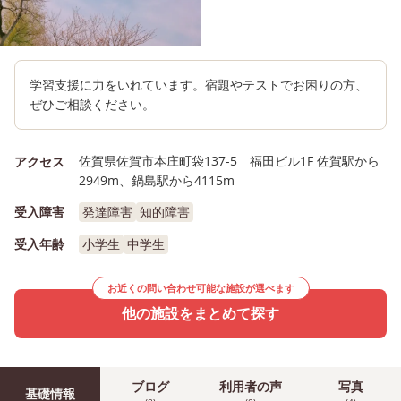
学習支援に力をいれています。宿題やテストでお困りの方、
ぜひご相談ください。
佐賀県佐賀市本庄町袋137-5 福田ビル1F 佐賀駅から
アクセス
2949m、鍋島駅から4115m
受入障害
発達障害
知的障害
受入年齢
小学生
中学生
お近くの問い合わせ可能な施設が選べます
他の施設をまとめて探す
ブログ
利用者の声
写真
基礎情報