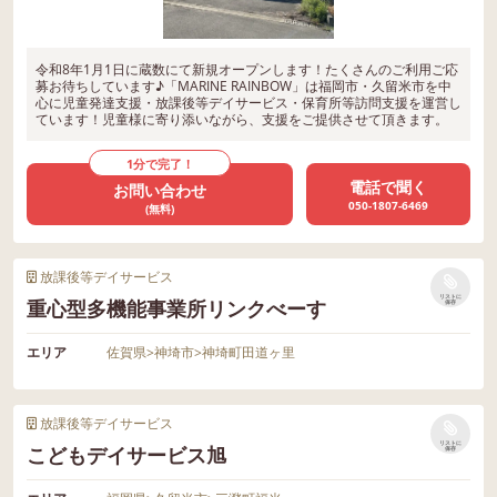
令和8年1月1日に蔵数にて新規オープンします！たくさんのご利用ご応
募お待ちしています♪「MARINE RAINBOW」は福岡市・久留米市を中
心に児童発達支援・放課後等デイサービス・保育所等訪問支援を運営し
ています！児童様に寄り添いながら、支援をご提供させて頂きます。
1分で完了！
電話で聞く
お問い合わせ
050-1807-6469
(無料)
放課後等デイサービス
リストに
重心型多機能事業所リンクべーす
保存
エリア
佐賀県
>
神埼市
>
神埼町田道ヶ里
放課後等デイサービス
リストに
こどもデイサービス旭
保存