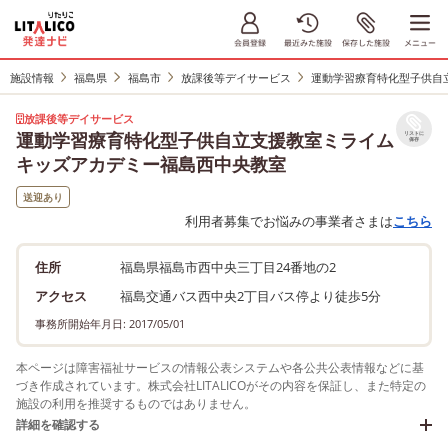
施設情報
福島県
福島市
放課後等デイサービス
運動学習療育特化型子供自
放課後等デイサービス
運動学習療育特化型子供自立支援教室ミライム
リストに
保存
キッズアカデミー福島西中央教室
送迎あり
利用者募集でお悩みの事業者さまは
こちら
住所
福島県福島市西中央三丁目24番地の2
アクセス
福島交通バス西中央2丁目バス停より徒歩5分
事務所開始年月日: 2017/05/01
本ページは障害福祉サービスの情報公表システムや各公共公表情報などに基
づき作成されています。株式会社LITALICOがその内容を保証し、また特定の
施設の利用を推奨するものではありません。
詳細を確認する