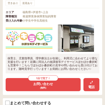
空きあり
送迎あり
エリア
福島県
>
伊達市
>
上台
障害種別
発達障害
身体障害
知的障害
受け入れ年齢
小学生
中学生
高校生
保育士、児童指導員、理学療法士が在籍し、利用児に合わせてより密な
支援を行います！近隣に同法人の放課後等デイサービスぽかぽか桑折町
も営業中！こちらでぽかぽか桑折町の見学や問い合わせも受け付けてお
ります。随時見学行っています！お気軽にお問い合わせください✨
1分で完了！
お問い合わせ
電話
(無料)
まとめて問い合わせする