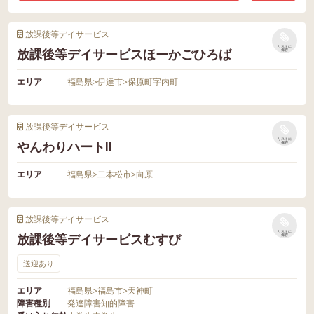
放課後等デイサービス
リストに
放課後等デイサービスほーかごひろば
保存
エリア
福島県
>
伊達市
>
保原町字内町
放課後等デイサービス
リストに
やんわりハートⅡ
保存
エリア
福島県
>
二本松市
>
向原
放課後等デイサービス
リストに
放課後等デイサービスむすび
保存
送迎あり
エリア
福島県
>
福島市
>
天神町
障害種別
発達障害
知的障害