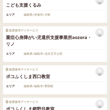
リストに
こども支援くるみ
保存
エリア
福島県
>
伊達市
>
片町
放課後等デイサービス
リストに
重症心身障がい児通所支援事業所aozora・
保存
リノ
エリア
福島県
>
福島市
>
北沢又字土田
放課後等デイサービス
リストに
ポコふくしま西口教室
保存
エリア
福島県
>
福島市
>
野田町
放課後等デイサービス
リストに
ポコふくしま郷野目教室
保存