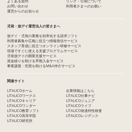
よくある質問
リンク・引用について
お問い合わせ
利用者さまへのお願い
運営からのお知らせ
児発・放デイ運営法人の皆さまへ
放デイ・児発の業務を効率化する請求ソフト
利用者募集や広報に役立つ情報発信サービス
スタッフ育成に役立つオンライン研修サービス
現場ですぐに使える支援プログラムサービス
児発放デイの開業支援サービス
資金繰りを助ける早期入金サービス
事業譲渡・売買を助けるM&A仲介サービス
関連サイト
LITALICOホーム
企業情報はこちら
LITALICOワークス
LITALICO仕事ナビ
LITALICOキャリア
LITALICOジュニア
LITALICOワンダー
LITALICOライフ
LITALICO教育ソフト
LITALICO発達特性検査
LITALICO高等学院
LITALICOレジデンス
LITALICO研究所