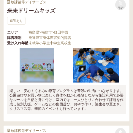
放課後等デイサービス
リストに
来未ドリームキッズ
保存
送迎あり
エリア
福島県
>
福島市
>
鎌田字西
障害種別
発達障害
身体障害
知的障害
受け入れ年齢
未就学
小学生
中学生
高校生
楽しい！安心！くるみの療育プログラムは普段の生活につながります。
公園遊びやお買い物は楽しく身体を動かし発散しながら施設利用で必要
なルールを自然と身に付け、室内では、一人ひとりに合わせて課題を作
成し個別支援、ゲームなどの集団遊び、おやつ作り、誕生会や豆まき、
クリスマス等、季節のイベントも行っています。
放課後等デイサービス