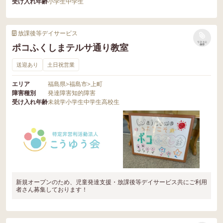
受け入れ年齢
小学生
中学生
放課後等デイサービス
リストに
ポコふくしまテルサ通り教室
保存
送迎あり
土日祝営業
エリア
福島県
>
福島市
>
上町
障害種別
発達障害
知的障害
受け入れ年齢
未就学
小学生
中学生
高校生
新規オープンのため、児童発達支援・放課後等デイサービス共にご利用
者さん募集しております！