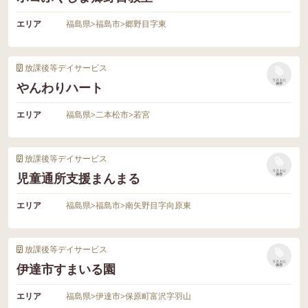
エリア
福島県
>
福島市
>
郷野目字東
放課後等デイサービス
リストに
やんわりハート
保存
エリア
福島県
>
二本松市
>
若宮
放課後等デイサービス
リストに
児童通所支援まんまる
保存
エリア
福島県
>
福島市
>
南矢野目字向原東
放課後等デイサービス
リストに
伊達市すまいる園
保存
エリア
福島県
>
伊達市
>
保原町富沢字羽山