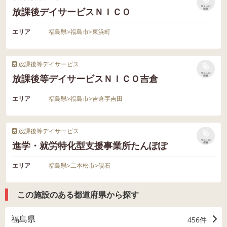
リストに
放課後デイサービスＮＩＣＯ
保存
エリア
福島県
>
福島市
>
東浜町
放課後等デイサービス
リストに
放課後等デイサービスＮＩＣＯ吉倉
保存
エリア
福島県
>
福島市
>
吉倉字吉田
放課後等デイサービス
リストに
進学・就労特化型支援事業所たんぽぽ
保存
エリア
福島県
>
二本松市
>
硯石
この施設のある都道府県から探す
福島県
456件