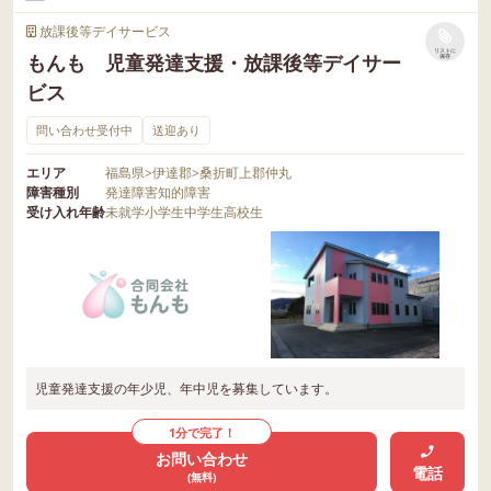
放課後等デイサービス
リストに
もんも 児童発達支援・放課後等デイサー
保存
ビス
問い合わせ受付中
送迎あり
エリア
福島県
>
伊達郡
>
桑折町上郡仲丸
障害種別
発達障害
知的障害
受け入れ年齢
未就学
小学生
中学生
高校生
児童発達支援の年少児、年中児を募集しています。
1分で完了！
お問い合わせ
電話
(無料)