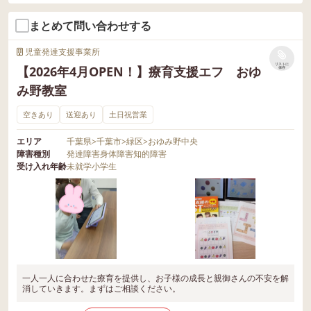
まとめて問い合わせする
児童発達支援事業所
リストに
【2026年4月OPEN！】療育支援エフ おゆ
保存
み野教室
空きあり
送迎あり
土日祝営業
エリア
千葉県
>
千葉市
>
緑区
>
おゆみ野中央
障害種別
発達障害
身体障害
知的障害
受け入れ年齢
未就学
小学生
一人一人に合わせた療育を提供し、お子様の成長と親御さんの不安を解
消していきます。まずはご相談ください。