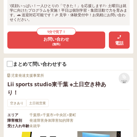
\笑顔いっぱい！一人ひとりの「できた！」を応援します/✨ 土曜日は就
学に向けたプログラムを実施！平日は個別学習・集団活動で力を育みま
す。🚗 送迎対応可能です！🎉 見学・体験受付中！お気軽にお問い合わ
せください。
1分で完了！
お問い合わせ
電話
(無料)
まとめて問い合わせする
児童発達支援事業所
リストに
Lii sports studio東千葉 ※土日空き枠あ
保存
り！
空きあり
土日祝営業
エリア
千葉県
>
千葉市
>
中央区
>
要町
障害種別
発達障害
身体障害
知的障害
受け入れ年齢
未就学