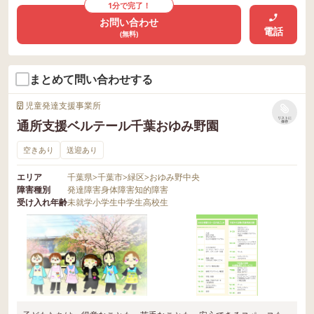
1分で完了！
お問い合わせ
電話
(無料)
まとめて問い合わせする
児童発達支援事業所
リストに
通所支援ベルテール千葉おゆみ野園
保存
空きあり
送迎あり
エリア
千葉県
>
千葉市
>
緑区
>
おゆみ野中央
障害種別
発達障害
身体障害
知的障害
受け入れ年齢
未就学
小学生
中学生
高校生