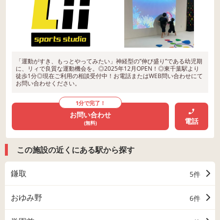
「運動がすき、もっとやってみたい」神経型の”伸び盛り”である幼児期
に、リィで良質な運動機会を。◎2025年12月OPEN！◎東千葉駅より
徒歩1分◎現在ご利用の相談受付中！お電話またはWEB問い合わせにて
お問い合わせください。
1分で完了！
お問い合わせ
電話
(無料)
この施設の近くにある駅から探す
鎌取
5件
おゆみ野
6件