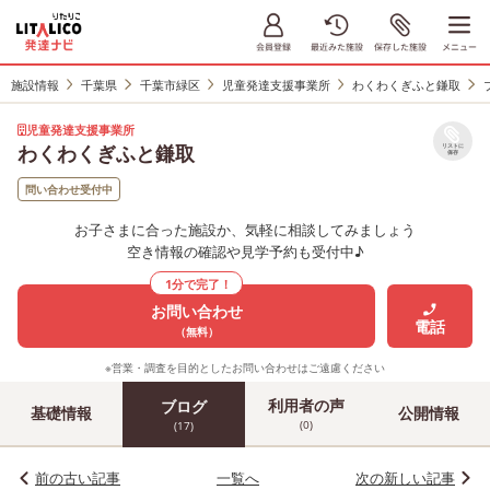
施設情報
千葉県
千葉市緑区
児童発達支援事業所
わくわくぎふと鎌取
児童発達支援事業所
わくわくぎふと鎌取
リストに
保存
問い合わせ受付中
お子さまに合った施設か、気軽に相談してみましょう
空き情報の確認や見学予約も受付中♪
1分で完了！
お問い合わせ
電話
（無料）
※営業・調査を目的としたお問い合わせはご遠慮ください
利用者の声
ブログ
基礎情報
公開情報
(0)
(17)
前の古い記事
一覧へ
次の新しい記事