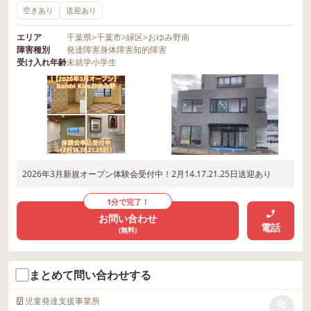
空きあり
送迎あり
エリア
千葉県
>
千葉市
>
緑区
>
おゆみ野南
障害種別
発達障害
身体障害
知的障害
受け入れ年齢
未就学
小学生
2026年3月新規オープン体験会受付中！2月14.17.21.25日送迎あり
1分で完了！
お問い合わせ
電話
(無料)
まとめて問い合わせする
児童発達支援事業所