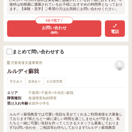
後枠は幼稚園に通園されているお子様におすすめの時間帯となっており
ます。【体験・見学】ご希望の方はお気軽にお問い合わせください。
1分で完了！
お問い合わせ
電話
(無料)
まとめて問い合わせする
児童発達支援事業所
リストに
ルルディ蘇我
保存
空きあり
送迎あり
土日祝営業
エリア
千葉県
>
千葉市
>
中央区
>
蘇我
障害種別
発達障害
知的障害
受け入れ年齢
未就学
小学生
ルルディ蘇我教室では可愛い笑顔を見せてくれるご利用者様を大募集し
ております‼️私たちと一緒に楽しい時間を過ごしませんか⁉️😊また、私
たちと一緒に可愛い笑顔を作ってくださるスタッフも募集しておりま
す‼️お問い合わせ、ご相談等お待ちしております‼️ルルディ蘇我教室