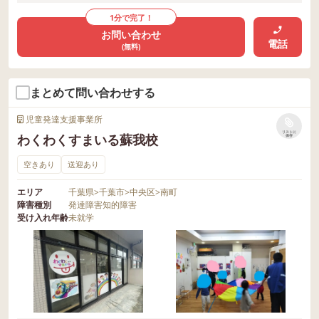
1分で完了！
お問い合わせ
電話
(無料)
まとめて問い合わせする
児童発達支援事業所
リストに
わくわくすまいる蘇我校
保存
空きあり
送迎あり
エリア
千葉県
>
千葉市
>
中央区
>
南町
障害種別
発達障害
知的障害
受け入れ年齢
未就学