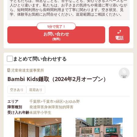
子どもたちは、得意なことも、苦手なことも、安心できるスペースも一
人ひとり違います。私たちは、お子さまの気持ちや発達に寄り添いなが
ら、短時間利用から長時間利用まで丁寧に関わります。空き状況、見
学、体験等お気軽にお問合せください。送迎範囲はご相談ください。
1分で完了！
お問い合わせ
電話
(無料)
まとめて問い合わせする
児童発達支援事業所
リストに
Bambi Kids鎌取（2024年2月オープン）
保存
空きあり
送迎あり
エリア
千葉県
>
千葉市
>
緑区
>
おゆみ野
障害種別
発達障害
身体障害
知的障害
受け入れ年齢
未就学
小学生