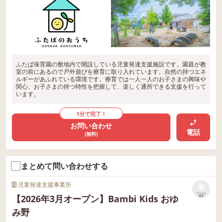
ふたば保育園の敷地内で開設している児童発達支援施設です。園庭が教
室の前にあるので戸外遊びを療育に取り入れています。自然の持つエネ
ルギーがあふれている環境です。療育では一人一人のお子さまの興味や
関心、お子さまの持つ特性を把握して、楽しく通所できる支援を行って
います。
1分で完了！
お問い合わせ
電話
(無料)
まとめて問い合わせする
児童発達支援事業所
リストに
【2026年3月オープン】Bambi Kids おゆ
保存
み野