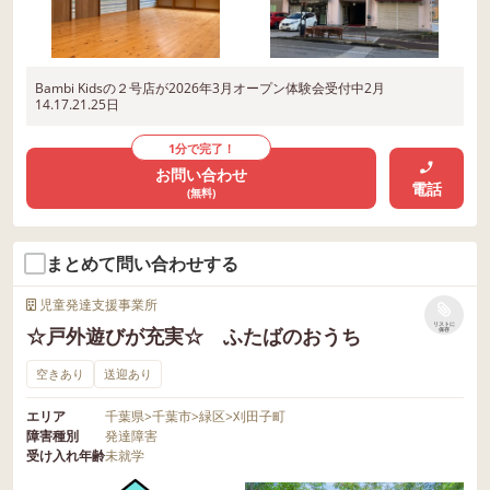
Bambi Kidsの２号店が2026年3月オープン体験会受付中2月
14.17.21.25日
1分で完了！
お問い合わせ
電話
(無料)
まとめて問い合わせする
児童発達支援事業所
リストに
☆戸外遊びが充実☆ ふたばのおうち
保存
空きあり
送迎あり
エリア
千葉県
>
千葉市
>
緑区
>
刈田子町
障害種別
発達障害
受け入れ年齢
未就学