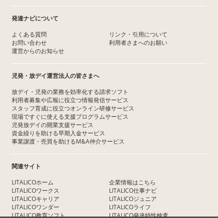
発達ナビについて
よくある質問
リンク・引用について
お問い合わせ
利用者さまへのお願い
運営からのお知らせ
児発・放デイ運営法人の皆さまへ
放デイ・児発の業務を効率化する請求ソフト
利用者募集や広報に役立つ情報発信サービス
スタッフ育成に役立つオンライン研修サービス
現場ですぐに使える支援プログラムサービス
児発放デイの開業支援サービス
資金繰りを助ける早期入金サービス
事業譲渡・売買を助けるM&A仲介サービス
関連サイト
LITALICOホーム
企業情報はこちら
LITALICOワークス
LITALICO仕事ナビ
LITALICOキャリア
LITALICOジュニア
LITALICOワンダー
LITALICOライフ
LITALICO教育ソフト
LITALICO発達特性検査