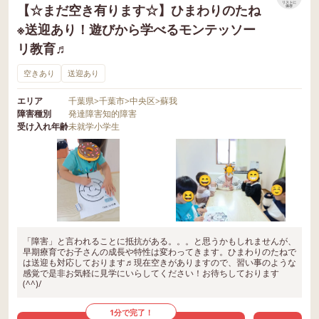
リストに
【☆まだ空き有ります☆】ひまわりのたね
保存
※送迎あり！遊びから学べるモンテッソー
リ教育♬
空きあり
送迎あり
エリア
千葉県
>
千葉市
>
中央区
>
蘇我
障害種別
発達障害
知的障害
受け入れ年齢
未就学
小学生
「障害」と言われることに抵抗がある。。。と思うかもしれませんが、
早期療育でお子さんの成長や特性は変わってきます。ひまわりのたねで
は送迎も対応しております♬現在空きがありますので、習い事のような
感覚で是非お気軽に見学にいらしてください！お待ちしております
(^^)/
1分で完了！