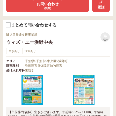
お問い合わせ
電話
(無料)
まとめて問い合わせする
児童発達支援事業所
リストに
ウィズ・ユー浜野中央
保存
空きあり
送迎あり
エリア
千葉県
>
千葉市
>
中央区
>
浜野町
障害種別
発達障害
身体障害
知的障害
受け入れ年齢
未就学
【午前枠/午後枠】空きがございます。午前枠(9:25～11:00)、午後枠
(14:55～16:30)午前枠は保育園に通園されているお子様におすすめ。午