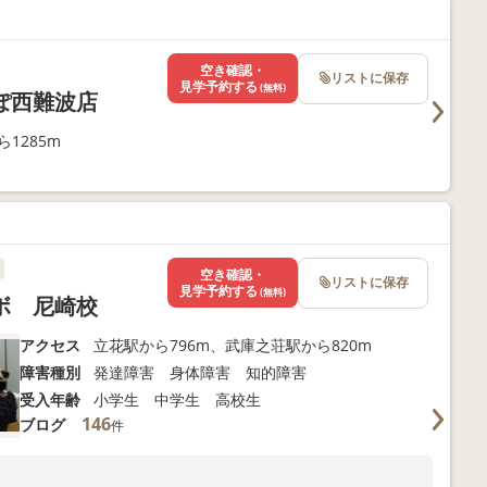
空き確認・
リストに保存
見学予約する
(無料)
ぽ西難波店
1285m
空き確認・
リストに保存
見学予約する
(無料)
ボ 尼崎校
アクセス
立花駅から796m、武庫之荘駅から820m
障害種別
発達障害 身体障害 知的障害
受入年齢
小学生 中学生 高校生
146
ブログ
件