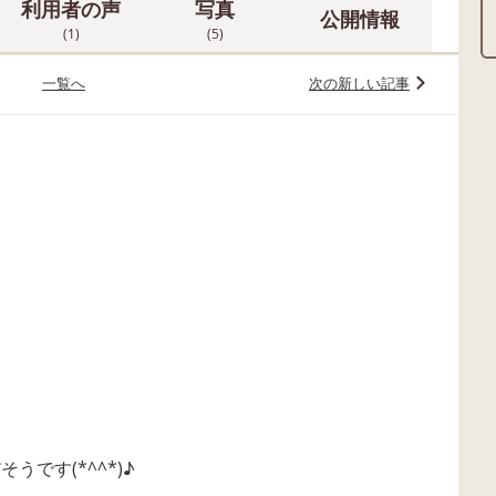
利用者の声
写真
公開情報
(1)
(5)
一覧へ
次の新しい記事
うです(*^^*)♪