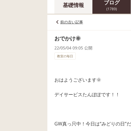
ブログ
基礎情報
(1789)
前の古い記事
おでかけ🌞
22/05/04 09:05 公開
教室の毎日
おはようございます🌞
デイサービスたんぽぽです！！
GW真っ只中！今日は“みどりの日”だそ