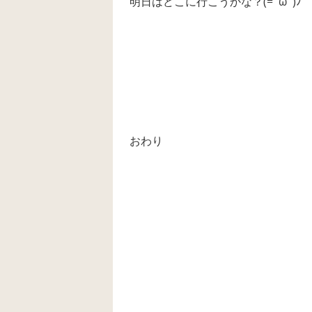
明日はどこに行こうかな？(=ﾟωﾟ)ﾉ
おわり