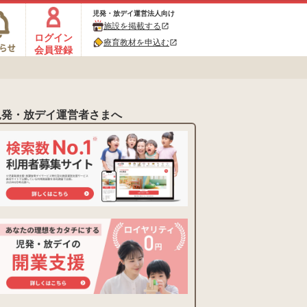
児発・放デイ運営法人向け
施設を掲載する
open_in_new
ログイン
療育教材を申込む
open_in_new
会員登録
児発・放デイ運営者さまへ