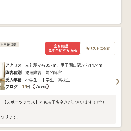
土日祝営業
空き確認・
リストに保存
見学予約する
(無料)
アクセス
立花駅から857m、甲子園口駅から1474m
障害種別
発達障害 知的障害
受入年齢
小学生 中学生 高校生
14
ブログ
件
ブログup
】【スポーツクラス】とも若干名空きがございます！ぜひ一
となります。