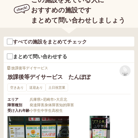
おすすめの施設です
まとめて問い合わせしましょう
すべての施設をまとめてチェック
まとめて問い合わせする
放課後等デイサービス
リストに
放課後等デイサービス たんぽぽ
保存
空きあり
送迎あり
土日祝営業
エリア
兵庫県
>
尼崎市
>
大庄北
障害種別
発達障害
身体障害
知的障害
受け入れ年齢
小学生
中学生
高校生