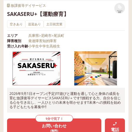
放課後等デイサービス
リストに
SAKASERU+【運動療育】
保存
空きあり
送迎あり
土日祝営業
エリア
兵庫県
>
尼崎市
>
尾浜町
障害種別
発達障害
知的障害
受け入れ年齢
小学生
中学生
高校生
2026年9月1日オープン(予定)‼‼遊びと運動を通して心と身体の成長を
育む放課後等デイサービスSAKASERU＋です‼挑戦する力、自分を信じ
る心を引き出し、一人ひとりの未来を咲かせます‼未来への挑戦を始め
る子どもたちを募集中‼
1分で完了！
お問い合わせ
電話
(無料)