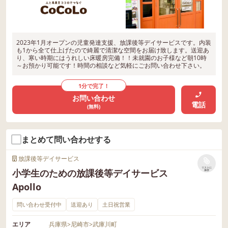
2023年1月オープンの児童発達支援、放課後等デイサービスです。内装
も1から全て仕上げたので綺麗で清潔な空間をお届け致します。送迎あ
り、寒い時期にはうれしい床暖房完備！！未就園のお子様など朝10時
～お預かり可能です！時間の相談など気軽にごお問い合わせ下さい。
1分で完了！
お問い合わせ
電話
(無料)
まとめて問い合わせする
放課後等デイサービス
リストに
小学生のための放課後等デイサービス
保存
Apollo
問い合わせ受付中
送迎あり
土日祝営業
エリア
兵庫県
>
尼崎市
>
武庫川町