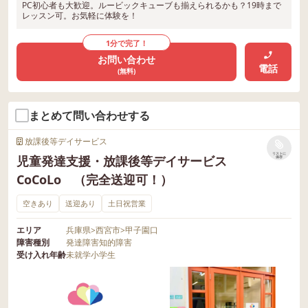
PC初心者も大歓迎。ルービックキューブも揃えられるかも？19時まで
レッスン可。お気軽に体験を！
1分で完了！
お問い合わせ
電話
(無料)
まとめて問い合わせする
放課後等デイサービス
リストに
児童発達支援・放課後等デイサービス
保存
CoCoLo （完全送迎可！）
空きあり
送迎あり
土日祝営業
エリア
兵庫県
>
西宮市
>
甲子園口
障害種別
発達障害
知的障害
受け入れ年齢
未就学
小学生