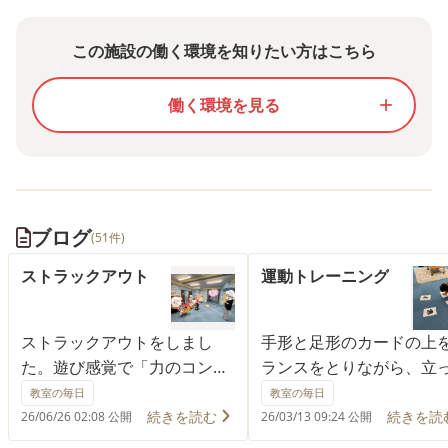
この施設の働く環境を知りたい方はこちら
働く環境を見る
add
ブログ
(51件)
ストラックアウト
運動トレーニング
ストラックアウトをしまし
手形と足形のカードの上
た。遊び感覚で「力のコント
ランスをとりながら、立
ロール」「空間認知力」「集
り座ったり楽しく遊びな
教室の毎日
教室の毎日
中力」を養うことができま
体の訓練にもなりました
続きを読む
続きを読
26/06/26 02:08 公開
26/03/13 09:24 公開
す。 子供たちは何点取れるか