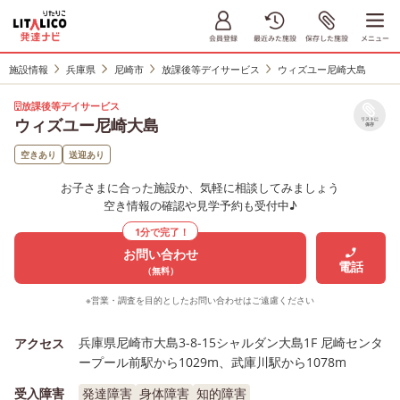
施設情報
兵庫県
尼崎市
放課後等デイサービス
ウィズユー尼崎大島
放課後等デイサービス
ウィズユー尼崎大島
リストに
保存
空きあり
送迎あり
お子さまに合った施設か、気軽に相談してみましょう
空き情報の確認や見学予約も受付中♪
1分で完了！
お問い合わせ
電話
（無料）
※営業・調査を目的としたお問い合わせはご遠慮ください
兵庫県尼崎市大島3-8-15シャルダン大島1F 尼崎センタ
アクセス
ープール前駅から1029m、武庫川駅から1078m
受入障害
発達障害
身体障害
知的障害