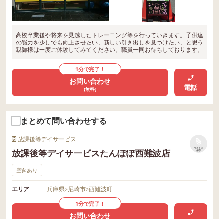
高校卒業後や将来を見越したトレーニング等を行っていきます。子供達
の能力を少しでも向上させたい、新しい引き出しを見つけたい、と思う
親御様は一度ご体験してみてください。職員一同お待ちしております。
1分で完了！
お問い合わせ
電話
(無料)
まとめて問い合わせする
放課後等デイサービス
リストに
放課後等デイサービスたんぽぽ西難波店
保存
空きあり
エリア
兵庫県
>
尼崎市
>
西難波町
1分で完了！
お問い合わせ