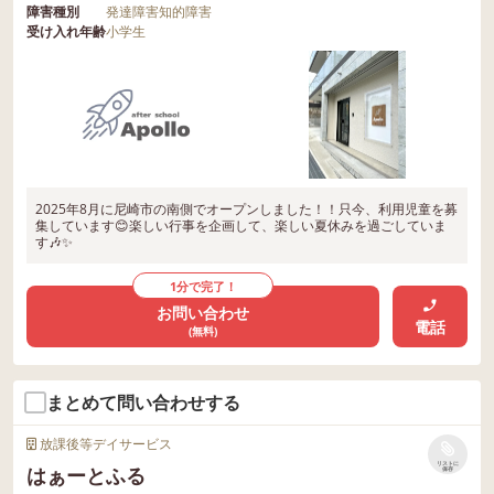
障害種別
発達障害
知的障害
受け入れ年齢
小学生
2025年8月に尼崎市の南側でオープンしました！！只今、利用児童を募
集しています😊楽しい行事を企画して、楽しい夏休みを過ごしていま
す🎶✨
1分で完了！
お問い合わせ
電話
(無料)
まとめて問い合わせする
放課後等デイサービス
リストに
はぁーとふる
保存