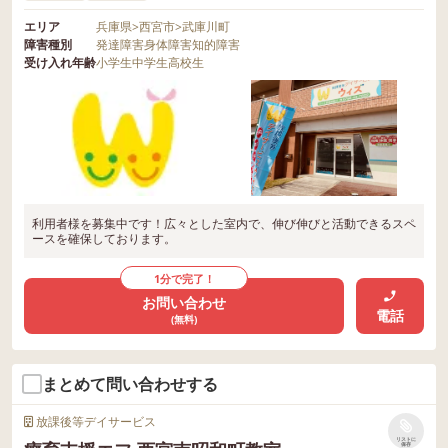
エリア
兵庫県
>
西宮市
>
武庫川町
障害種別
発達障害
身体障害
知的障害
受け入れ年齢
小学生
中学生
高校生
利用者様を募集中です！広々とした室内で、伸び伸びと活動できるスペ
ースを確保しております。
1分で完了！
お問い合わせ
電話
(無料)
まとめて問い合わせする
放課後等デイサービス
リストに
保存