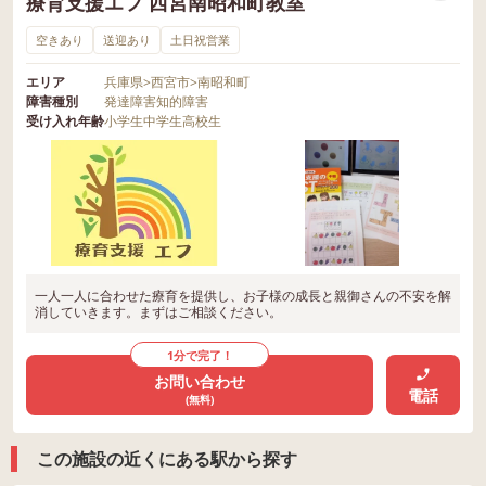
療育支援エフ 西宮南昭和町教室
空きあり
送迎あり
土日祝営業
エリア
兵庫県
>
西宮市
>
南昭和町
障害種別
発達障害
知的障害
受け入れ年齢
小学生
中学生
高校生
一人一人に合わせた療育を提供し、お子様の成長と親御さんの不安を解
消していきます。まずはご相談ください。
1分で完了！
お問い合わせ
電話
(無料)
この施設の近くにある駅から探す