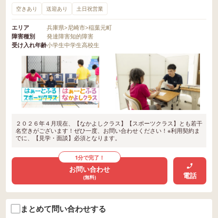
空きあり
送迎あり
土日祝営業
エリア
兵庫県
>
尼崎市
>
稲葉元町
障害種別
発達障害
知的障害
受け入れ年齢
小学生
中学生
高校生
２０２６年４月現在、【なかよしクラス】【スポーツクラス】とも若干
名空きがございます！ぜひ一度、お問い合わせください！※利用契約ま
でに、【見学・面談】必須となります。
1分で完了！
お問い合わせ
電話
(無料)
まとめて問い合わせする