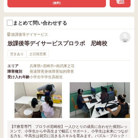
電話
(無料)
まとめて問い合わせする
放課後等デイサービス
リストに
放課後等デイサービスプロラボ 尼崎校
保存
空きあり
土日祝営業
エリア
兵庫県
>
尼崎市
>
南武庫之荘
障害種別
発達障害
身体障害
知的障害
受け入れ年齢
小学生
中学生
高校生
【IT療育専門 プロラボ尼崎校】一人ひとりの成長に合わせた個別レッ
スンで、小学生から中高生まで幅広くサポート。小学生は未来につなが
る力を、中高生は就労に活きるスキルを育みます。パズル・ブロック・