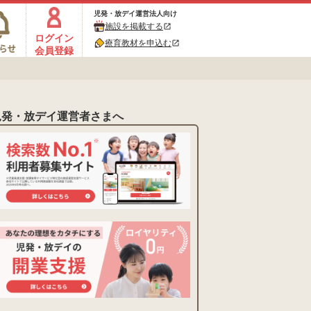
児発・放デイ運営法人向け
施設を掲載する
open_in_new
ログイン
療育教材を申込む
open_in_new
会員登録
児発・放デイ運営者さまへ