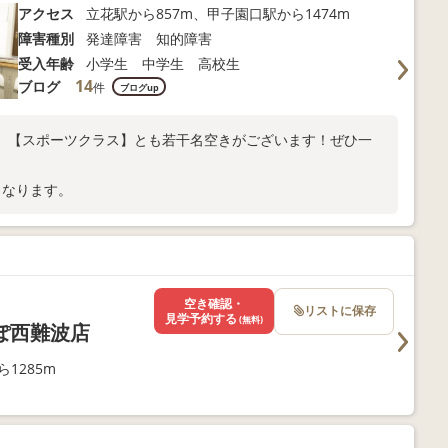
アクセス
立花駅から857m、甲子園口駅から1474m
障害種別
発達障害 知的障害
受入年齢
小学生 中学生 高校生
14
ブログ
件
ブログup
】【スポーツクラス】とも若干名空きがございます！ぜひ一
となります。
空き確認・
リストに保存
見学予約する
(無料)
ぽ西難波店
1285m